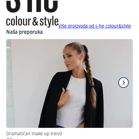
Više proizvoda od s-he colour&style
Naša preporuka
Dramatičan make up trend
Ist