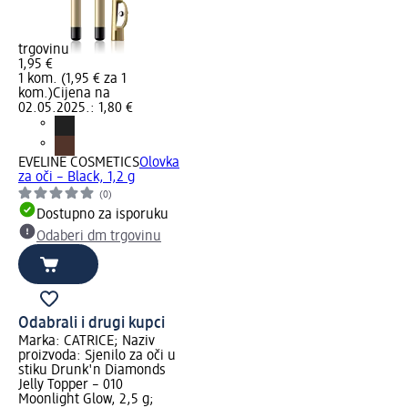
trgovinu
1,95 €
1 kom. (1,95 € za 1
kom.)
Cijena na
02.05.2025.: 1,80 €
EVELINE COSMETICS
Olovka
za oči – Black, 1,2 g
(0)
Dostupno za isporuku
Odaberi dm trgovinu
Odabrali i drugi kupci
Marka: CATRICE; Naziv
proizvoda: Sjenilo za oči u
stiku Drunk'n Diamonds
Jelly Topper – 010
Moonlight Glow, 2,5 g;