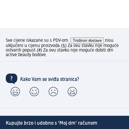
Sve cijene iskazane su s PDV-om.
Troškovi dostave
nisu
uključeni u cijenu proizvoda.
(§) Za ovu stavku nije moguće
ostvariti popust.
(#) Za ovu stavku nije moguće dobiti dm
active beauty bodove.
Kako Vam se sviđa stranica?
Kupujte brzo i udobno s 'Moj dm' računom