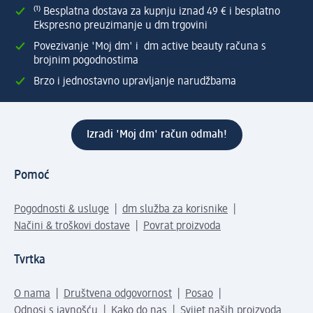
⁽¹⁾ Besplatna dostava za kupnju iznad 49 € i besplatno
Ekspresno preuzimanje u dm trgovini
Povezivanje 'Moj dm' i dm active beauty računa s
brojnim pogodnostima
Brzo i jednostavno upravljanje narudžbama
Izradi 'Moj dm' račun odmah!
Pomoć
Pogodnosti & usluge
dm služba za korisnike
Načini & troškovi dostave
Povrat proizvoda
Tvrtka
O nama
Društvena odgovornost
Posao
Odnosi s javnošću
Kako do nas
Svijet naših proizvoda