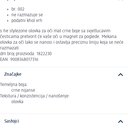
br. 002
ne razmazuje se
podatni khol vrh
s.he stylezone olovka za oči mat crne boje sa svjetlucavim
česticama pretvorit će vaše oči u magnet za poglede. Mekana
olovka za oči lako se nanosi i ostavlja preciznu liniju koja se neće
razmazati.
dm broj proizvoda: 1822230
EAN: 9008348017316
Značajke
Temeljna boja:
crne nijanse
Tekstura / konzistencija / nanošenje:
olovka
Sastojci