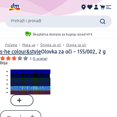
Pretraži i pronađi
Besplatna dostava za kupnju iznad 49 €
Početna
Make up
Šminka za oči
Olovke za oči
s-he colour&style
Olovka za oči – 155/002, 2 g
3
(
5 ocjena
)
Boja
Olovka za oči – 155/005
Olovka za oči – 155/001
Olovka za oči – 155/007
Olovka za oči – 155/002
Olovka za oči – 155/006
Olovka za oči – 155/004