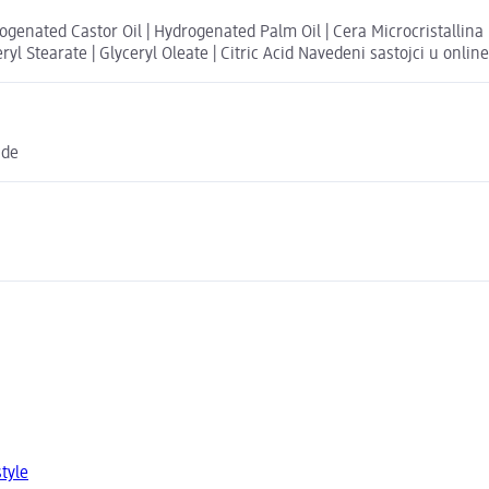
nated Castor Oil | Hydrogenated Palm Oil | Cera Microcristallina | La
eryl Stearate | Glyceryl Oleate | Citric Acid Navedeni sastojci u onli
.de
tyle