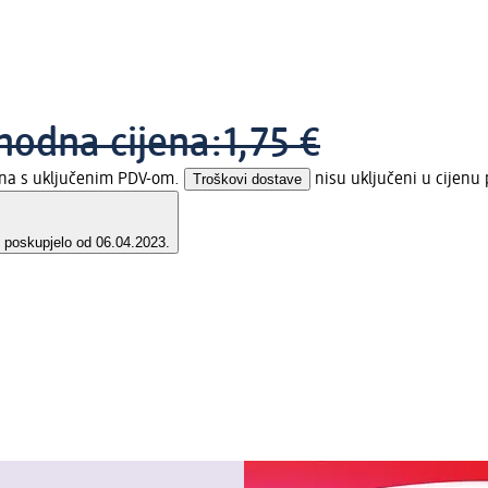
hodna cijena:
1,75 €
jena s uključenim PDV-om.
Troškovi dostave
nisu uključeni u cijenu 
e poskupjelo od 06.04.2023.