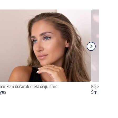
minkom dočarati efekt očiju srne
Koje boje mogu 
yes
Šminkanje pla