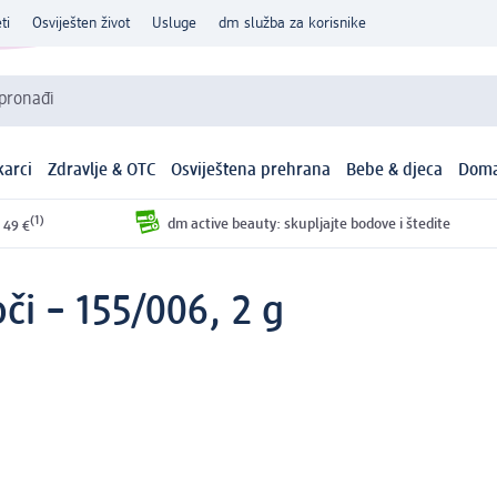
ti
Osviješten život
Usluge
dm služba za korisnike
 pronađi
arci
Zdravlje & OTC
Osviještena prehrana
Bebe & djeca
Doma
(1)
dm active beauty: skupljajte bodove i štedite
 49 €
či – 155/006, 2 g