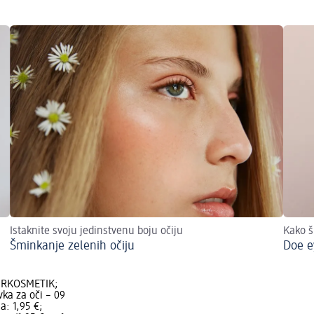
Istaknite svoju jedinstvenu boju očiju
Kako š
Šminkanje zelenih očiju
Doe e
URKOSMETIK;
vka za oči – 09
a: 1,95 €;