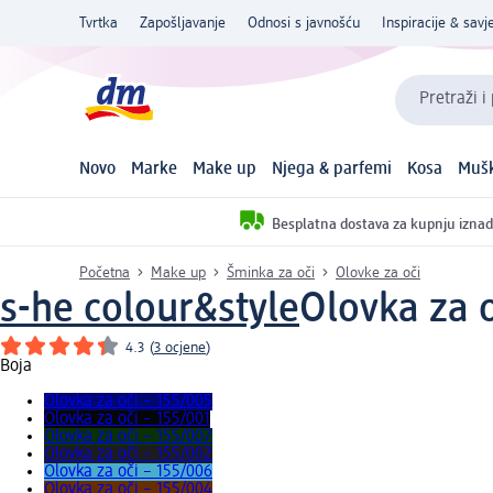
Tvrtka
Zapošljavanje
Odnosi s javnošću
Inspiracije & savje
Pretraži i
Novo
Marke
Make up
Njega & parfemi
Kosa
Mušk
Besplatna dostava za kupnju iznad
Početna
Make up
Šminka za oči
Olovke za oči
s-he colour&style
Olovka za o
4.3
(
3 ocjene
)
Boja
Olovka za oči – 155/005
Olovka za oči – 155/001
Olovka za oči – 155/007
Olovka za oči – 155/002
Olovka za oči – 155/006
Olovka za oči – 155/004