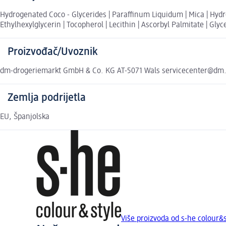
Hydrogenated Coco - Glycerides | Paraffinum Liquidum | Mica | Hydroge
Ethylhexylglycerin | Tocopherol | Lecithin | Ascorbyl Palmitate | Glyc
Proizvođač/Uvoznik
dm-drogeriemarkt GmbH & Co. KG AT-5071 Wals servicecenter@dm
Zemlja podrijetla
EU, Španjolska
Više proizvoda od s-he colour&s