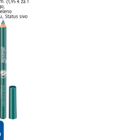
m. (1,95 € za 1
go;
zeleno
, Status sivo