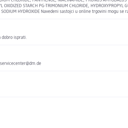
IUM CHLORIDE, PANTHENOL, NIACINAMIDE, PRUNUS AMYGDALUS DU
YL OXIDIZED STARCH PG-TRIMONIUM CHLORIDE, HYDROXYPROPYL 
DIUM HYDROXIDE Navedeni sastojci u online trgovini mogu se razl
 dobro isprati.
 servicecenter@dm.de