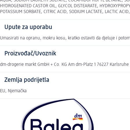
AQUA, SODIUM LAURETH SULFATE, COCAMIDOPROPYL BETAINE, SOD
HYDROGENATED CASTOR OIL, GLYCOL DISTEARATE, HYDROXYPROP
POTASSIUM SORBATE, CITRIC ACID, SODIUM LACTATE, LACTIC ACID, SO
Upute za uporabu
Umasirati na opranu, mokru kosu, kratko ostaviti da djeluje i potom
Proizvođač/Uvoznik
dm-drogerie markt GmbH + Co. KG Am dm-Platz 1 76227 Karlsruhe
Zemlja podrijetla
EU, Njemačka