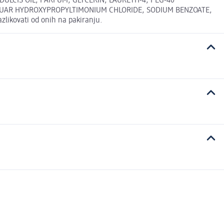
LCIS OIL, PARFUM, GLYCERIN, LAURETH-4, PEG-40
GUAR HYDROXYPROPYLTIMONIUM CHLORIDE, SODIUM BENZOATE,
ikovati od onih na pakiranju.