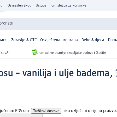
ti
Osviješten život
Usluge
dm služba za korisnike
 pronađi
arci
Zdravlje & OTC
Osviještena prehrana
Bebe & djeca
Doma
(1)
dm active beauty: skupljajte bodove i štedite
 49 €
u – vanilija i ulje badema,
ključenim PDV-om.
Troškovi dostave
nisu uključeni u cijenu proizvo