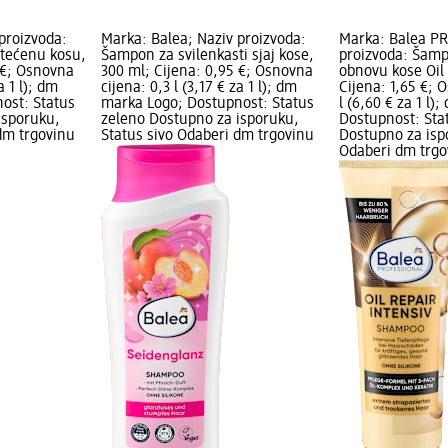
proizvoda:
Marka: Balea; Naziv proizvoda:
Marka: Balea P
tećenu kosu,
Šampon za svilenkasti sjaj kose,
proizvoda: Šamp
 €; Osnovna
300 ml; Cijena: 0,95 €; Osnovna
obnovu kose Oil 
a 1 l); dm
cijena: 0,3 l (3,17 € za 1 l); dm
Cijena: 1,65 €; 
ost: Status
marka Logo; Dostupnost: Status
l (6,60 € za 1 l
isporuku,
zeleno Dostupno za isporuku,
Dostupnost: Sta
dm trgovinu
Status sivo Odaberi dm trgovinu
Dostupno za isp
Odaberi dm trgo