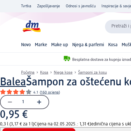
Tvrtka
Zapošljavanje
Odnosi s javnošću
Inspiracije & savje
Pretraži i
Novo
Marke
Make up
Njega & parfemi
Kosa
Mušk
Besplatna dostava za kupnju iznad
Početna
Kosa
Njega kose
Šamponi za kosu
Balea
Šampon za oštećenu kos
4.1
(
160 ocjena
)
0,95 €
0,3 l (3,17 € za 1 l)
Cijena na 02.05.2025.: 1,31 €
Jedinična cijena s u