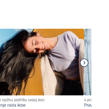
e nježnu podršku svojoj kosi
4 proizvoda za 
anje rasta kose
Pravilna njeg