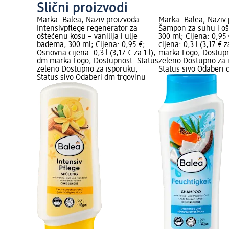
Slični proizvodi
Marka: Balea; Naziv proizvoda:
Marka: Balea; Naziv 
Intensivpflege regenerator za
Šampon za suhu i oš
oštećenu kosu – vanilija i ulje
300 ml; Cijena: 0,95
badema, 300 ml; Cijena: 0,95 €;
cijena: 0,3 l (3,17 € z
Osnovna cijena: 0,3 l (3,17 € za 1 l);
marka Logo; Dostupn
dm marka Logo; Dostupnost: Status
zeleno Dostupno za 
zeleno Dostupno za isporuku,
Status sivo Odaberi 
Status sivo Odaberi dm trgovinu