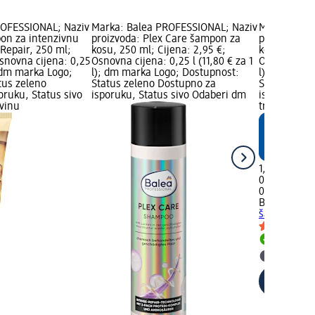
ROFESSIONAL; Naziv
Marka: Balea PROFESSIONAL; Naziv
Marka: Bal
on za intenzivnu
proizvoda: Plex Care šampon za
proizvoda: 
Repair, 250 ml;
kosu, 250 ml; Cijena: 2,95 €;
kosu, 50 ml;
Osnovna cijena: 0,25
Osnovna cijena: 0,25 l (11,80 € za 1
Osnovna cije
); dm marka Logo;
l); dm marka Logo; Dostupnost:
l); dm mark
tus zeleno
Status zeleno Dostupno za
Status zele
oruku, Status sivo
isporuku, Status sivo Odaberi dm
isporuku, S
vinu
trgovinu
1,25 €
0,05 l (25,00
02.05.2025.:
Balea PROF
šampon za 
Dostupno
Odaberi 