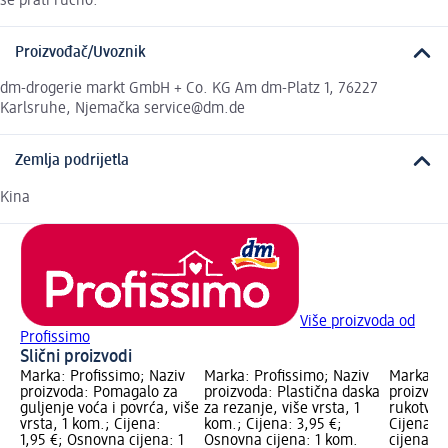
se prati ručno.
Proizvođač/Uvoznik
dm-drogerie markt GmbH + Co. KG Am dm-Platz 1, 76227
Karlsruhe, Njemačka service@dm.de
Zemlja podrijetla
Kina
Više proizvoda od
Profissimo
Slični proizvodi
Marka: Profissimo; Naziv
Marka: Profissimo; Naziv
Marka: P
proizvoda: Pomagalo za
proizvoda: Plastična daska
proizvod
guljenje voća i povrća, više
za rezanje, više vrsta, 1
rukotvor
vrsta, 1 kom.; Cijena:
kom.; Cijena: 3,95 €;
Cijena: 
1,95 €; Osnovna cijena: 1
Osnovna cijena: 1 kom.
cijena: 1