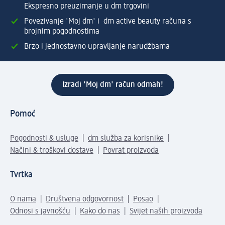
Ekspresno preuzimanje u dm trgovini
Povezivanje 'Moj dm' i dm active beauty računa s
brojnim pogodnostima
Brzo i jednostavno upravljanje narudžbama
Izradi 'Moj dm' račun odmah!
Pomoć
Pogodnosti & usluge
dm služba za korisnike
Načini & troškovi dostave
Povrat proizvoda
Tvrtka
O nama
Društvena odgovornost
Posao
Odnosi s javnošću
Kako do nas
Svijet naših proizvoda