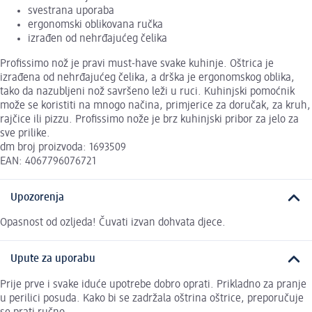
svestrana uporaba
ergonomski oblikovana ručka
izrađen od nehrđajućeg čelika
Profissimo nož je pravi must-have svake kuhinje. Oštrica je
izrađena od nehrđajućeg čelika, a drška je ergonomskog oblika,
tako da nazubljeni nož savršeno leži u ruci. Kuhinjski pomoćnik
može se koristiti na mnogo načina, primjerice za doručak, za kruh,
rajčice ili pizzu. Profissimo nože je brz kuhinjski pribor za jelo za
sve prilike.
dm broj proizvoda: 1693509
EAN: 4067796076721
Upozorenja
Opasnost od ozljeda! Čuvati izvan dohvata djece.
Upute za uporabu
Prije prve i svake iduće upotrebe dobro oprati. Prikladno za pranje
u perilici posuda. Kako bi se zadržala oštrina oštrice, preporučuje