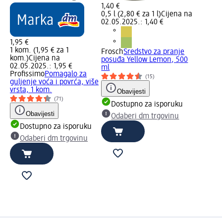
1,40 €
0,5 l (2,80 € za 1 l)
Cijena na
02.05.2025.: 1,40 €
1,95 €
1 kom. (1,95 € za 1
Frosch
Sredstvo za pranje
kom.)
Cijena na
posuđa Yellow Lemon, 500
02.05.2025.: 1,95 €
ml
Profissimo
Pomagalo za
(15)
guljenje voća i povrća, više
vrsta, 1 kom.
Obavijesti
(71)
Dostupno za isporuku
Obavijesti
Odaberi dm trgovinu
Dostupno za isporuku
Odaberi dm trgovinu