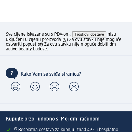
Sve cijene iskazane su s PDV-om.
Troškovi dostave
nisu
uključeni u cijenu proizvoda.
(§) Za ovu stavku nije moguće
ostvariti popust.
(#) Za ovu stavku nije moguće dobiti dm
active beauty bodove.
Kako Vam se sviđa stranica?
Kupujte brzo i udobno s 'Moj dm' računom
⁽¹⁾ Besplatna dostava za kupnju iznad 49 € i besplatno