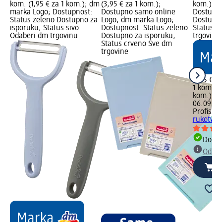
kom. (1,95 € za 1 kom.); dm
(3,95 € za 1 kom.);
kom.); d
marka Logo; Dostupnost:
Dostupno samo online
Dostupno
Status zeleno Dostupno za
Logo, dm marka Logo;
Dostupno
isporuku, Status sivo
Dostupnost: Status zeleno
Status s
Odaberi dm trgovinu
Dostupno za isporuku,
trgovinu
Status crveno Sve dm
trgovine
4,55 €
1 kom. (4
kom.)
Cij
06.09.20
Profissi
rukotvor
Dostu
Odabe