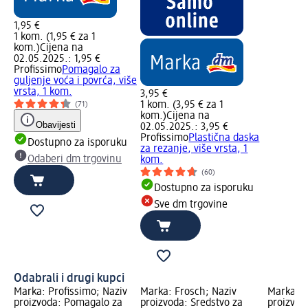
1,95 €
1 kom. (1,95 € za 1
kom.)
Cijena na
02.05.2025.: 1,95 €
Profissimo
Pomagalo za
guljenje voća i povrća, više
vrsta, 1 kom.
3,95 €
1 kom. (3,95 € za 1
(71)
kom.)
Cijena na
Obavijesti
02.05.2025.: 3,95 €
Profissimo
Plastična daska
Dostupno za isporuku
za rezanje, više vrsta, 1
Odaberi dm trgovinu
kom.
(60)
Dostupno za isporuku
Sve dm trgovine
Odabrali i drugi kupci
Marka: Profissimo; Naziv
Marka: Frosch; Naziv
Marka: P
proizvoda: Pomagalo za
proizvoda: Sredstvo za
proizvod