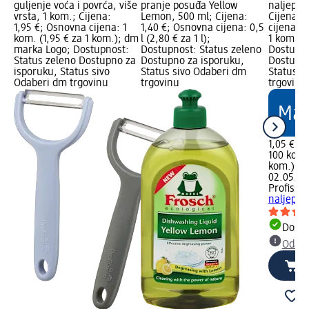
guljenje voća i povrća, više
pranje posuđa Yellow
naljepni
vrsta, 1 kom.; Cijena:
Lemon, 500 ml; Cijena:
Cijena: 
1,95 €; Osnovna cijena: 1
1,40 €; Osnovna cijena: 0,5
cijena: 1
kom. (1,95 € za 1 kom.); dm
l (2,80 € za 1 l);
1 kom.);
marka Logo; Dostupnost:
Dostupnost: Status zeleno
Dostupno
Status zeleno Dostupno za
Dostupno za isporuku,
Dostupno
isporuku, Status sivo
Status sivo Odaberi dm
Status s
Odaberi dm trgovinu
trgovinu
trgovinu
1,05 €
100 kom. 
kom.)
Cij
02.05.20
Profissi
naljepni
Dostu
Odabe