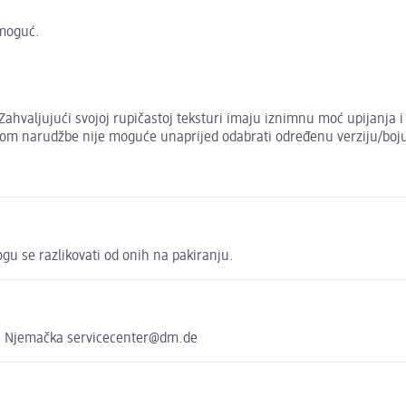
 moguć.
ahvaljujući svojoj rupičastoj teksturi imaju iznimnu moć upijanja i 
ilikom narudžbe nije moguće unaprijed odabrati određenu verziju/boj
ogu se razlikovati od onih na pakiranju.
, Njemačka servicecenter@dm.de