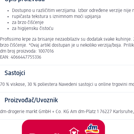
Dostupno u različitim verzijama. Izbor određene verzije nije
rupičasta tekstura s iznimnom moći upijanja
za brzo čišćenje
za higijensku čistoću
Profissimo krpe za brisanje nezaobilaziv su dodatak svake kuhinje. Z
brzo čišćenje. *Ovaj artikl dostupan je u nekoliko verzija/boja. Pr
dm broj proizvoda: 1007016
EAN: 4066447755336
Sastojci
70 % viskose, 30 % poliestera Navedeni sastojci u online trgovini m
Proizvođač/Uvoznik
dm-drogerie markt GmbH + Co. KG Am dm-Platz 1 76227 Karlsruhe