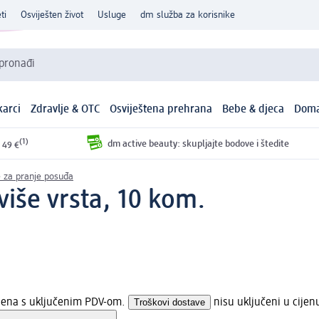
ti
Osviješten život
Usluge
dm služba za korisnike
 pronađi
arci
Zdravlje & OTC
Osviještena prehrana
Bebe & djeca
Doma
(1)
dm active beauty: skupljajte bodove i štedite
 49 €
e za pranje posuđa
više vrsta, 10 kom.
ijena s uključenim PDV-om.
Troškovi dostave
nisu uključeni u cijen