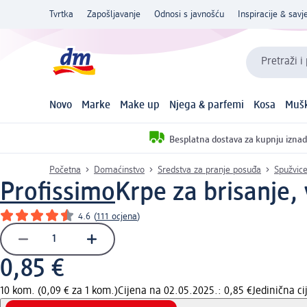
Tvrtka
Zapošljavanje
Odnosi s javnošću
Inspiracije & savje
Pretraži i
Novo
Marke
Make up
Njega & parfemi
Kosa
Mušk
Besplatna dostava za kupnju iznad
Početna
Domaćinstvo
Sredstva za pranje posuđa
Spužvic
Profissimo
Krpe za brisanje, 
4.6
(
111 ocjena
)
0,85 €
10 kom. (0,09 € za 1 kom.)
Cijena na 02.05.2025.: 0,85 €
Jedinična c