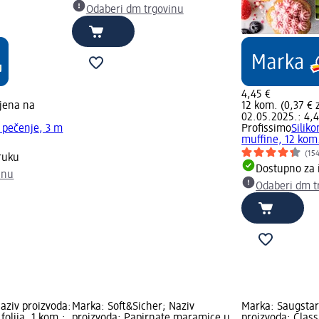
Odaberi dm trgovinu
4,45 €
ijena na
12 kom. (0,37 € 
02.05.2025.: 4,4
a pečenje, 3 m
Profissimo
Siliko
muffine, 12 kom
(15
ruku
Dostupno za 
inu
Odaberi dm t
aziv proizvoda:
Marka: Soft&Sicher; Naziv
Marka: Saugstar
folija, 1 kom.;
proizvoda: Papirnate maramice u
proizvoda: Class