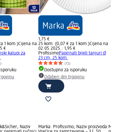
1,75 €
za 1 kom.)
Cijena na
25 kom. (0,07 € za 1 kom.)
Cijena na
5 €
02.05.2025.: 1,95 €
nski kalupi za
Profissimo
Papirnati bijeli tanjuri Ø
.
23 cm, 25 kom.
4)
(72)
isporuku
Dostupno za isporuku
rgovinu
Odaberi dm trgovinu
k&Sicher; Naziv
Marka: Profissimo; Naziv proizvoda:
Marka: Saug
ic papirnati ručnici,
Vrećice za zamrzavanje – 3 l, 50
proizvoda: P