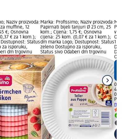
o; Naziv proizvoda:
Marka: Profissimo; Naziv proizvoda:
Marka: Prof
 za muffine, 12
Papirnati bijeli tanjuri Ø 23 cm, 25
Papirnate k
,45 €; Osnovna
kom.; Cijena: 1,75 €; Osnovna
vrsta, 40 ko
(0,37 € za 1 kom.);
cijena: 25 kom. (0,07 € za 1 kom.);
Osnovna cij
Dostupnost: Status
dm marka Logo; Dostupnost: Status
1 kom.); dm
 za isporuku,
zeleno Dostupno za isporuku,
Dostupnost:
beri dm trgovinu
Status sivo Odaberi dm trgovinu
Dostupno za
Odaberi dm 
0,95 €
40 kom. (0,
02.05.2025.:
Profissimo
P
muffine, viš
Dostupno
Odaberi 