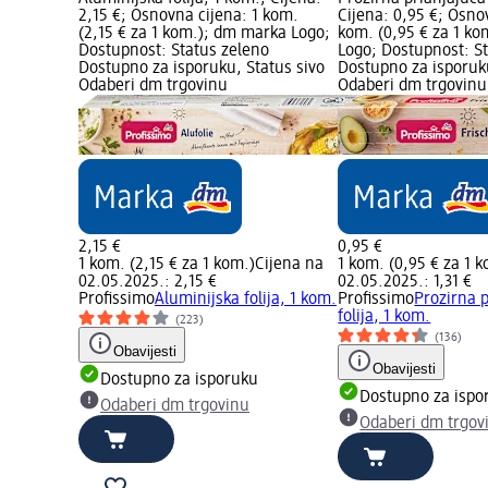
2,15 €; Osnovna cijena: 1 kom.
Cijena: 0,95 €; Osno
(2,15 € za 1 kom.); dm marka Logo;
kom. (0,95 € za 1 k
Dostupnost: Status zeleno
Logo; Dostupnost: S
Dostupno za isporuku, Status sivo
Dostupno za isporuku
Odaberi dm trgovinu
Odaberi dm trgovinu
2,15 €
0,95 €
1 kom. (2,15 € za 1 kom.)
Cijena na
1 kom. (0,95 € za 1 
02.05.2025.: 2,15 €
02.05.2025.: 1,31 €
Profissimo
Aluminijska folija, 1 kom.
Profissimo
Prozirna 
folija, 1 kom.
(223)
(136)
Obavijesti
Obavijesti
Dostupno za isporuku
Dostupno za ispo
Odaberi dm trgovinu
Odaberi dm trgov