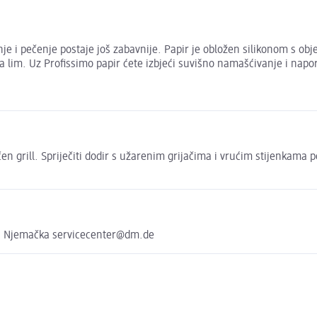
e i pečenje postaje još zabavnije. Papir je obložen silikonom s obj
 lim. Uz Profissimo papir ćete izbjeći suvišno namašćivanje i napo
učen grill. Spriječiti dodir s užarenim grijačima i vrućim stijenkam
, Njemačka servicecenter@dm.de