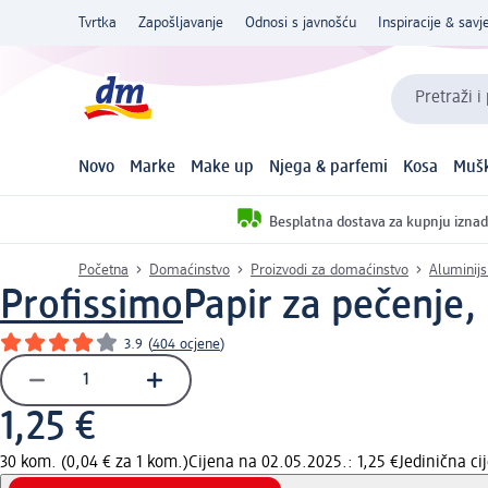
Tvrtka
Zapošljavanje
Odnosi s javnošću
Inspiracije & savje
Pretraži i
Novo
Marke
Make up
Njega & parfemi
Kosa
Mušk
Besplatna dostava za kupnju iznad
Početna
Domaćinstvo
Proizvodi za domaćinstvo
Aluminijs
Profissimo
Papir za pečenje,
3.9
(
404 ocjene
)
1,25 €
30 kom. (0,04 € za 1 kom.)
Cijena na 02.05.2025.: 1,25 €
Jedinična c