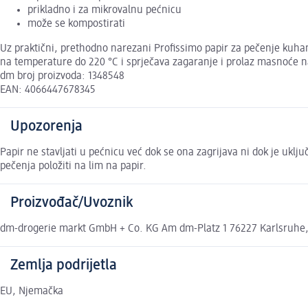
prikladno i za mikrovalnu pećnicu
može se kompostirati
Uz praktični, prethodno narezani Profissimo papir za pečenje kuhanj
na temperature do 220 °C i sprječava zagaranje i prolaz masnoće na
dm broj proizvoda: 1348548
EAN: 4066447678345
Upozorenja
Papir ne stavljati u pećnicu već dok se ona zagrijava ni dok je uklj
pečenja položiti na lim na papir.
Proizvođač/Uvoznik
dm-drogerie markt GmbH + Co. KG Am dm-Platz 1 76227 Karlsruhe
Zemlja podrijetla
EU, Njemačka