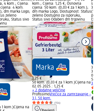
ića, 4 kom.; Cijena:
kom.; Cijena: 1,25 €; Osnovna
slojni, 100 l
 cijena: 4 kom.
cijena: 50 kom. (0,03 € za 1 kom.);
3,45 €; Osn
.); dm marka Logo;
dm marka Logo; Dostupnost: Status
(1,15 € za 1
tus zeleno
zeleno Dostupno za isporuku,
pakiranja L
oruku, Status sivo
Status sivo Odaberi dm trgovinu
Dostupnost:
vinu
Dostupno za
Odaberi dm 
3,45 €
3 kom. (1,15
02.05.2025.
1,25 €
Saugstark&
50 kom. (0,03 € za 1 kom.)
Cijena na
3-slojni, 100
02.05.2025.: 1,25 €
+ 2 dodatne veličine
Dostupno
Profissimo
Vrećice za zamrzavanje –
3 l, 50 kom.
Odaberi 
(154)
a 1 kom.)
Cijena na
Obavijesti