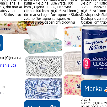
vna cijena: 1
kutiji – 4-slojne, više vrsta, 100
3-slojni, 64 list
om.); dm marka
kom.; Cijena: 1,35 €; Osnovna
3,25 €; Osnovna
tatus zeleno
cijena: 100 kom. (0,01 € za 1 kom.);
(0,81 € za 1 kom
, Status sivo
dm marka Logo; Dostupnost: Status
Dostupnost: Sta
zeleno Dostupno za isporuku,
Dostupno za isp
Status sivo Odaberi dm trgovinu
Odaberi dm trgo
kom.)
Cijena na
prianjajuća
ruku
inu
3,25 €
4 kom. (0,81 € z