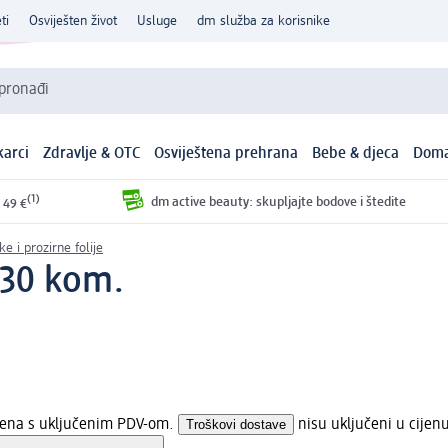
ti
Osviješten život
Usluge
dm služba za korisnike
 pronađi
arci
Zdravlje & OTC
Osviještena prehrana
Bebe & djeca
Doma
(1)
dm active beauty: skupljajte bodove i štedite
 49 €
ke i prozirne folije
 30 kom.
ijena s uključenim PDV-om.
Troškovi dostave
nisu uključeni u cijen