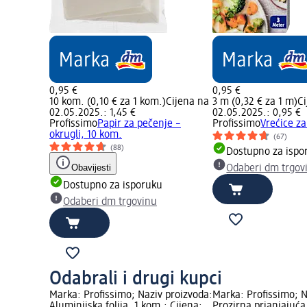
0,95 €
0,95 €
10 kom. (0,10 € za 1 kom.)
Cijena na
3 m (0,32 € za 1 m)
C
02.05.2025.: 1,45 €
02.05.2025.: 0,95 €
Profissimo
Papir za pečenje –
Profissimo
Vrećice z
okrugli, 10 kom.
(67)
(88)
Dostupno za ispo
Obavijesti
Odaberi dm trgov
Dostupno za isporuku
Odaberi dm trgovinu
Odabrali i drugi kupci
Marka: Profissimo; Naziv proizvoda:
Marka: Profissimo; N
Aluminijska folija, 1 kom.; Cijena:
Prozirna prianjajuća 