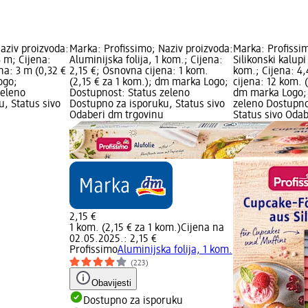
aziv proizvoda:
Marka: Profissimo; Naziv proizvoda:
Marka: Profissim
3 m; Cijena:
Aluminijska folija, 1 kom.; Cijena:
Silikonski kalupi
na: 3 m (0,32 €
2,15 €; Osnovna cijena: 1 kom.
kom.; Cijena: 4
ogo;
(2,15 € za 1 kom.); dm marka Logo;
cijena: 12 kom. 
zeleno
Dostupnost: Status zeleno
dm marka Logo; 
, Status sivo
Dostupno za isporuku, Status sivo
zeleno Dostupno
Odaberi dm trgovinu
Status sivo Oda
2,15 €
1 kom. (2,15 € za 1 kom.)
Cijena na
02.05.2025.: 2,15 €
Profissimo
Aluminijska folija, 1 kom.
(223)
Obavijesti
Dostupno za isporuku