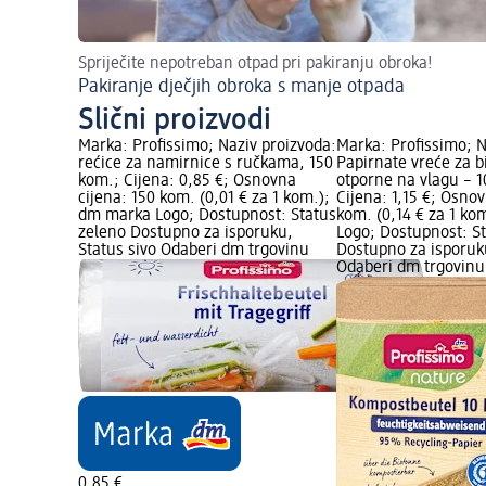
Spriječite nepotreban otpad pri pakiranju obroka!
Pakiranje dječjih obroka s manje otpada
Slični proizvodi
Marka: Profissimo; Naziv proizvoda:
Marka: Profissimo; N
rećice za namirnice s ručkama, 150
Papirnate vreće za b
kom.; Cijena: 0,85 €; Osnovna
otporne na vlagu – 1
cijena: 150 kom. (0,01 € za 1 kom.);
Cijena: 1,15 €; Osnov
dm marka Logo; Dostupnost: Status
kom. (0,14 € za 1 k
zeleno Dostupno za isporuku,
Logo; Dostupnost: S
Status sivo Odaberi dm trgovinu
Dostupno za isporuku
Odaberi dm trgovinu
0,85 €