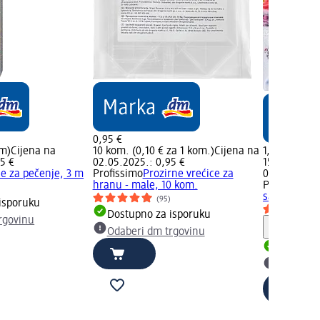
0,95 €
 m)
Cijena na
10 kom. (0,10 € za 1 kom.)
Cijena na
1,35 €
5 €
02.05.2025.: 0,95 €
15 kom. (0,0
ce za pečenje, 3 m
Profissimo
Prozirne vrećice za
02.05.2025.:
hranu - male, 10 kom.
Profissimo
V
)
sa zatvarače
(95)
isporuku
Dostupno za isporuku
rgovinu
Obavijes
Odaberi dm trgovinu
Dostupno
Odaberi 