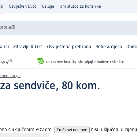
ti
Osviješten život
Usluge
dm služba za korisnike
 pronađi
arci
Zdravlje & OTC
Osviještena prehrana
Bebe & djeca
Doma
(1)
dm active beauty: skupljajte bodove i štedite
 49 €
rane i to go
 za sendviče, 80 kom.
ijena s uključenim PDV-om.
Troškovi dostave
nisu uključeni u cijenu