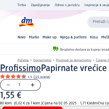
Tvrtka
Zapošljavanje
Odnosi s javnošću
Inspiracije & savje
Pretraži i
Novo
Marke
Make up
Njega & parfemi
Kosa
Mušk
Besplatna dostava za kupnju iznad
Početna
Domaćinstvo
Proizvodi za domaćinstvo
Čuvanje h
Profissimo
Papirnate vrećice
4.6
(
125 ocjena
)
1,55 €
80 kom. (0,02 € za 1 kom.)
Cijena na 02.05.2025.: 1,71 €
Jedinična c