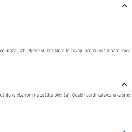
celuloze i izbijeljene su bez klora te čuvaju aromu vaših namirnica.
trošnju (s obzirom na zaštitu okoliša). Odabir certifikata/oznaka smo