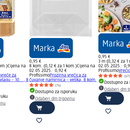
0,95 €
0,95 €
3 m (0,32 € za 1
kom.)
Cijena na
8 kom. (0,12 € za 1 kom.)
Cijena na
02.05.2025.: 0,9
02.05.2025.: 0,92 €
Profissimo
Vreći
 vreće za
Profissimo
Prozirna vrećica za
(67
vlagu – 10..., 8
čuvanje namirnica – velika, 8 kom.
Dostupno za 
(76)
Odaberi dm t
Dostupno za isporuku
ruku
Odaberi dm trgovinu
inu