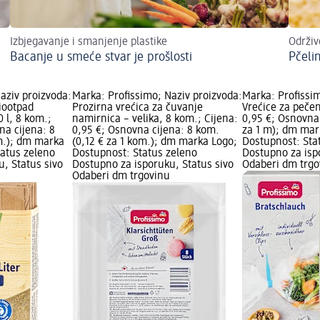
Izbjegavanje i smanjenje plastike
Održiv
Bacanje u smeće stvar je prošlosti
Pčeli
aziv proizvoda:
Marka: Profissimo; Naziv proizvoda:
Marka: Profissim
iootpad
Prozirna vrećica za čuvanje
Vrećice za pečen
0 l, 8 kom.;
namirnica – velika, 8 kom.; Cijena:
0,95 €; Osnovna 
na cijena: 8
0,95 €; Osnovna cijena: 8 kom.
za 1 m); dm mar
om.); dm marka
(0,12 € za 1 kom.); dm marka Logo;
Dostupnost: Sta
tatus zeleno
Dostupnost: Status zeleno
Dostupno za isp
, Status sivo
Dostupno za isporuku, Status sivo
Odaberi dm trgo
Odaberi dm trgovinu