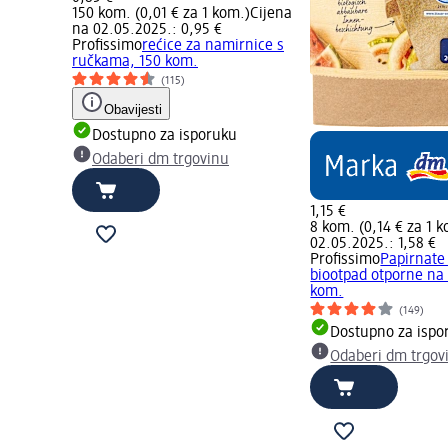
150 kom. (0,01 € za 1 kom.)
Cijena
na 02.05.2025.: 0,95 €
Profissimo
rećice za namirnice s
ručkama, 150 kom.
(115)
Obavijesti
Dostupno za isporuku
Odaberi dm trgovinu
1,15 €
8 kom. (0,14 € za 1 
02.05.2025.: 1,58 €
Profissimo
Papirnate
biootpad otporne na 
kom.
(149)
Dostupno za ispo
Odaberi dm trgov