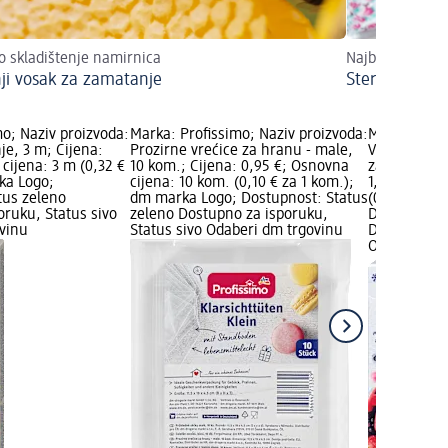
o skladištenje namirnica
Najbolje metode
nji vosak za zamatanje
Sterilizacija s
o; Naziv proizvoda:
Marka: Profissimo; Naziv proizvoda:
Marka: Prof
je, 3 m; Cijena:
Prozirne vrećice za hranu - male,
Vrećice za 
cijena: 3 m (0,32 €
10 kom.; Cijena: 0,95 €; Osnovna
zatvaračem –
ka Logo;
cijena: 10 kom. (0,10 € za 1 kom.);
1,35 €; Osn
tus zeleno
dm marka Logo; Dostupnost: Status
(0,09 € za 
oruku, Status sivo
zeleno Dostupno za isporuku,
Dostupnost:
vinu
Status sivo Odaberi dm trgovinu
Dostupno za
Odaberi dm 