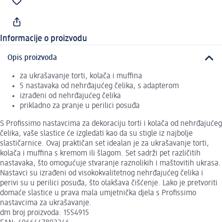
Informacije o proizvodu
Opis proizvoda
za ukrašavanje torti, kolača i muffina
5 nastavaka od nehrđajućeg čelika, s adapterom
izrađeni od nehrđajućeg čelika
prikladno za pranje u perilici posuđa
S Profissimo nastavcima za dekoraciju torti i kolača od nehrđajućeg
čelika, vaše slastice će izgledati kao da su stigle iz najbolje
slastičarnice. Ovaj praktičan set idealan je za ukrašavanje torti,
kolača i muffina s kremom ili šlagom. Set sadrži pet različitih
nastavaka, što omogućuje stvaranje raznolikih i maštovitih ukrasa.
Nastavci su izrađeni od visokokvalitetnog nehrđajućeg čelika i
perivi su u perilici posuđa, što olakšava čišćenje. Lako je pretvoriti
domaće slastice u prava mala umjetnička djela s Profissimo
nastavcima za ukrašavanje.
dm broj proizvoda: 1554915