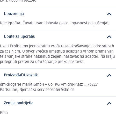
EAN: 4066447892246
Upozorenja
Nije igračka. Čuvati izvan dohvata djece - opasnost od gušenja!
Upute za uporabu
Uzeti Profissimo jednokratnu vrećicu za ukrašavanje i odrezati vrh
za cca 4 cm. U otvor vrećice umetnuti adapter s vrhom prema van
te s vanjske strane nataknuti željeni nastavak na adapter. Na kraju
pritegnuti prsten za učvršćivanje preko nastavka.
Proizvođač/Uvoznik
dm-drogerie markt GmbH + Co. KG Am dm-Platz 1, 76227
Karlsruhe, Njemačka servicecenter@dm.de
Zemlja podrijetla
Kina