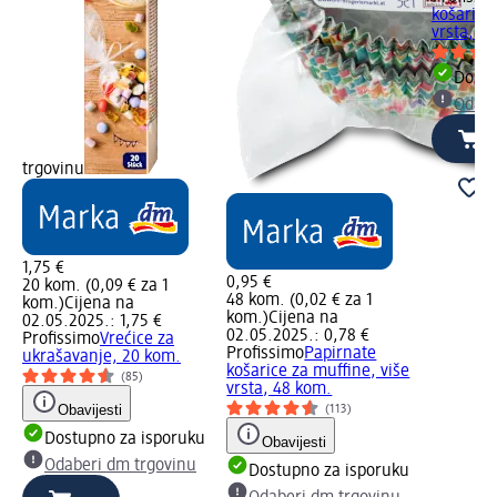
košarice
vrsta, 4
Dostu
Odabe
trgovinu
1,75 €
0,95 €
20 kom. (0,09 € za 1
48 kom. (0,02 € za 1
kom.)
Cijena na
kom.)
Cijena na
02.05.2025.: 1,75 €
02.05.2025.: 0,78 €
Profissimo
Vrećice za
Profissimo
Papirnate
ukrašavanje, 20 kom.
košarice za muffine, više
(85)
vrsta, 48 kom.
Obavijesti
(113)
Dostupno za isporuku
Obavijesti
Odaberi dm trgovinu
Dostupno za isporuku