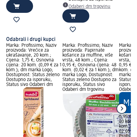
Odaberi dm trgovinu
Odabrali i drugi kupci
Marka: Profissimo; Naziv
Marka: Profissimo; Naziv
Marka: P
proizvoda: Vrećice za
proizvoda: Papirnate
proizvod
ukrašavanje, 20 kom.;
košarice za muffine, više
košarice
Cijena: 1,75 €; Osnovna
vrsta, 48 kom.; Cijena:
vrsta, 40
cijena: 20 kom. (0,09 € za 1
0,95 €; Osnovna cijena: 48
0,95 €; 
kom.); dm marka Logo;
kom. (0,02 € za 1 kom.); dm
kom. (0,
Dostupnost: Status zeleno
marka Logo; Dostupnost:
marka Lo
Dostupno za isporuku,
Status zeleno Dostupno za
Status z
Status sivo Odaberi dm
isporuku, Status sivo
isporuku
Odaberi dm trgovinu
Odaberi 
0,95 €
40 kom. 
kom.)
Cij
02.05.202
Profissi