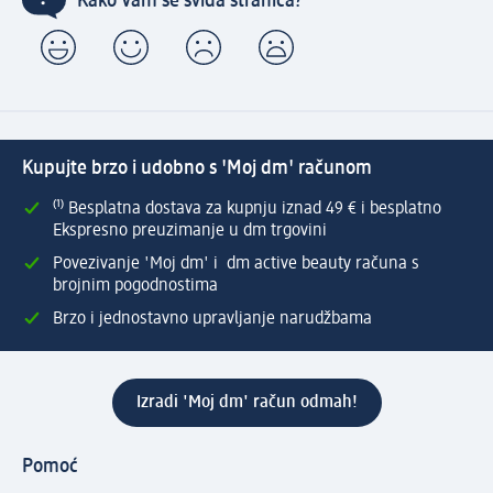
Kako Vam se sviđa stranica?
Kupujte brzo i udobno s 'Moj dm' računom
⁽¹⁾ Besplatna dostava za kupnju iznad 49 € i besplatno
Ekspresno preuzimanje u dm trgovini
Povezivanje 'Moj dm' i dm active beauty računa s
brojnim pogodnostima
Brzo i jednostavno upravljanje narudžbama
Izradi 'Moj dm' račun odmah!
Pomoć