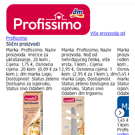
Više proizvoda od
Profissimo
Slični proizvodi
Marka: Profissimo; Naziv
Marka: Profissimo; Naziv
Marka: P
proizvoda: Vrećice za
proizvoda: Nož od
proizvod
ukrašavanje, 20 kom.;
nehrđajućeg čelika, više
rođendan
Cijena: 1,75 €; Osnovna
vrsta, 1 kom.; Cijena:
kom.; Cij
cijena: 20 kom. (0,09 € za 1
2,95 €; Osnovna cijena: 1
Osnovna 
kom.); dm marka Logo;
kom. (2,95 € za 1 kom.); dm
(1,45 € z
Dostupnost: Status zeleno
marka Logo; Dostupnost:
marka Lo
Dostupno za isporuku,
Status zeleno Dostupno za
Status z
Status sivo Odaberi dm
isporuku, Status sivo
isporuku
Odaberi dm trgovinu
Odaberi 
1,45 €
1 kom. (1
Profissi
rođendan