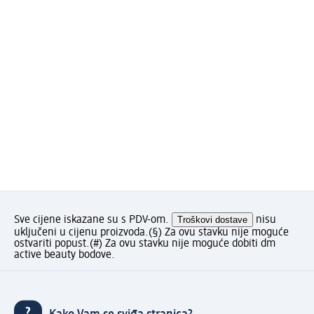
Sve cijene iskazane su s PDV-om.
Troškovi dostave
nisu
uključeni u cijenu proizvoda.
(§) Za ovu stavku nije moguće
ostvariti popust.
(#) Za ovu stavku nije moguće dobiti dm
active beauty bodove.