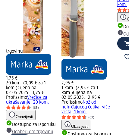
kom.
Obav
Dostu
Odabe
trgovinu
1,75 €
20 kom. (0,09 € za 1
2,95 €
kom.)
Cijena na
1 kom. (2,95 € za 1
02.05.2025.: 1,75 €
kom.)
Cijena na
Profissimo
Vrećice za
02.05.2025.: 2,95 €
ukrašavanje, 20 kom.
Profissimo
Nož od
nehrđajućeg čelika, više
(85)
vrsta, 1 kom.
Obavijesti
(63)
Dostupno za isporuku
Obavijesti
Odaberi dm trgovinu
Dostupno za isporuku