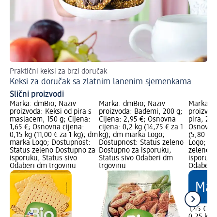
Praktični keksi za brzi doručak
Pr
Keksi za doručak sa zlatnim lanenim sjemenkama
Bo
Slični proizvodi
Marka: dmBio; Naziv
Marka: dmBio; Naziv
Marka: d
proizvoda: Keksi od pira s
proizvoda: Bademi, 200 g;
proizvoda
maslacem, 150 g; Cijena:
Cijena: 2,95 €; Osnovna
pira, 250
1,65 €; Osnovna cijena:
cijena: 0,2 kg (14,75 € za 1
Osnovna 
0,15 kg (11,00 € za 1 kg); dm
kg); dm marka Logo;
(5,80 € 
marka Logo; Dostupnost:
Dostupnost: Status zeleno
Logo; Do
Status zeleno Dostupno za
Dostupno za isporuku,
zeleno D
isporuku, Status sivo
Status sivo Odaberi dm
isporuku
Odaberi dm trgovinu
trgovinu
Odaberi 
1,45 €
0,25 kg (