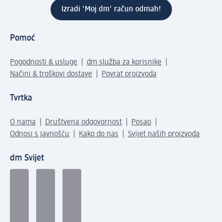
Izradi 'Moj dm' račun odmah!
Pomoć
Pogodnosti & usluge
dm služba za korisnike
Načini & troškovi dostave
Povrat proizvoda
Tvrtka
O nama
Društvena odgovornost
Posao
Odnosi s javnošću
Kako do nas
Svijet naših proizvoda
dm Svijet