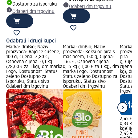
Dostupno za isporuku
Odaberi dm trgovinu
Odaberi dm trgovinu
Odabrali i drugi kupci
Marka: dmBio; Naziv
Marka: dmBio; Naziv
Marka: d
proizvoda: Rajčice sušene,
proizvoda: Keksi od pira s
proizvod
100 g; Cijena: 2,80 €;
maslacem, 150 g; Cijena:
pira – t
Osnovna cijena: 0,1 kg
1,65 €; Osnovna cijena:
g; Cijen
(28,00 € za 1 kg); dm marka
0,15 kg (11,00 € za 1 kg); dm
cijena: 0
Logo; Dostupnost: Status
marka Logo; Dostupnost:
kg); dm 
zeleno Dostupno za
Status zeleno Dostupno za
Dostupno
isporuku, Status sivo
isporuku, Status sivo
Dostupno
Odaberi dm trgovinu
Odaberi dm trgovinu
Status s
trgovinu
2,45 €
0,33 kg (
kg)
Cijen
2,45 €