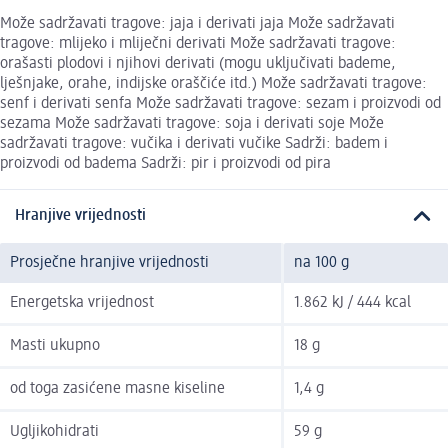
Može sadržavati tragove: jaja i derivati jaja Može sadržavati
tragove: mlijeko i mliječni derivati Može sadržavati tragove:
orašasti plodovi i njihovi derivati (mogu uključivati bademe,
lješnjake, orahe, indijske oraščiće itd.) Može sadržavati tragove:
senf i derivati senfa Može sadržavati tragove: sezam i proizvodi od
sezama Može sadržavati tragove: soja i derivati soje Može
sadržavati tragove: vučika i derivati vučike Sadrži: badem i
proizvodi od badema Sadrži: pir i proizvodi od pira
Hranjive vrijednosti
Prosječne hranjive vrijednosti
na 100 g
Energetska vrijednost
1.862 kJ / 444 kcal
Masti ukupno
18 g
od toga zasićene masne kiseline
1,4 g
Ugljikohidrati
59 g