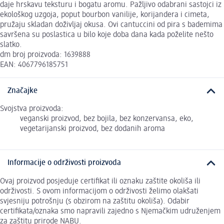
daje hrskavu teksturu i bogatu aromu. Pažljivo odabrani sastojci iz
ekološkog uzgoja, poput bourbon vanilije, korijandera i cimeta,
pružaju skladan doživljaj okusa. Ovi cantuccini od pira s bademima
savršena su poslastica u bilo koje doba dana kada poželite nešto
slatko.
dm broj proizvoda: 1639888
EAN: 4067796185751
Značajke
Svojstva proizvoda:
veganski proizvod, bez bojila, bez konzervansa, eko,
vegetarijanski proizvod, bez dodanih aroma
Informacije o održivosti proizvoda
Ovaj proizvod posjeduje certifikat ili oznaku zaštite okoliša ili
održivosti. S ovom informacijom o održivosti želimo olakšati
svjesniju potrošnju (s obzirom na zaštitu okoliša). Odabir
certifikata/oznaka smo napravili zajedno s Njemačkim udruženjem
za zaštitu prirode NABU.