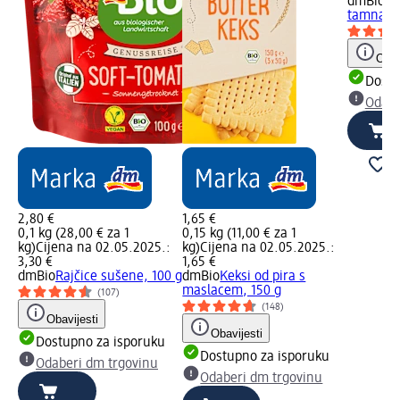
dmBio
Du
tamna čo
Obav
Dostu
Odabe
2,80 €
1,65 €
0,1 kg (28,00 € za 1
0,15 kg (11,00 € za 1
kg)
Cijena na 02.05.2025.:
kg)
Cijena na 02.05.2025.:
3,30 €
1,65 €
dmBio
Rajčice sušene, 100 g
dmBio
Keksi od pira s
maslacem, 150 g
(107)
(148)
Obavijesti
Obavijesti
Dostupno za isporuku
Dostupno za isporuku
Odaberi dm trgovinu
Odaberi dm trgovinu