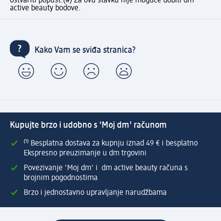
ostvariti popust.
(#) Za ovu stavku nije moguće dobiti dm
active beauty bodove.
Kako Vam se sviđa stranica?
Kupujte brzo i udobno s 'Moj dm' računom
⁽¹⁾ Besplatna dostava za kupnju iznad 49 € i besplatno
Ekspresno preuzimanje u dm trgovini
Povezivanje 'Moj dm' i dm active beauty računa s
brojnim pogodnostima
Brzo i jednostavno upravljanje narudžbama