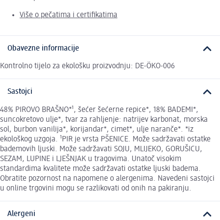
Više o pečatima i certifikatima
Obavezne informacije
Kontrolno tijelo za ekološku proizvodnju: DE-ÖKO-006
Sastojci
48% PIROVO BRAŠNO*¹, šećer šećerne repice*, 18% BADEMI*,
suncokretovo ulje*, tvar za rahljenje: natrijev karbonat, morska
sol, burbon vanilija*, korijandar*, cimet*, ulje naranče*. *iz
ekološkog uzgoja. ¹PIR je vrsta PŠENICE. Može sadržavati ostatke
bademovih ljuski. Može sadržavati SOJU, MLIJEKO, GORUŠICU,
SEZAM, LUPINE i LJEŠNJAK u tragovima. Unatoč visokim
standardima kvalitete može sadržavati ostatke ljuski badema.
Obratite pozornost na napomene o alergenima. Navedeni sastojci
u online trgovini mogu se razlikovati od onih na pakiranju.
Alergeni