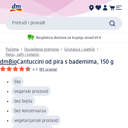
Pretraži i pronađi
Besplatna dostava za kupnju iznad 49 €
Početna
Osviještena prehrana
Grickalice i slatkiši
Keksi, vafli i kolačići
dmBio
Cantuccini od pira s bademima, 150 g
4.5
(
89 ocjena
)
Eko
veganski proizvod
bez bojila
bez konzervansa
vegetarijanski proizvod