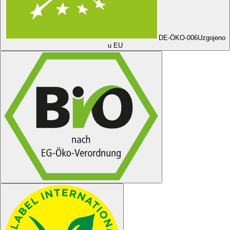
DE-ÖKO-006
Uzgojeno
u EU