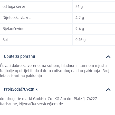
od toga šećer
26 g
Dijetetska vlakna
4,2 g
Bjelančevine
9,4 g
Sol
0,16 g
Upute za pohranu
Čuvati dobro zatvoreno, na suhom, hladnom i tamnom mjestu.
Najbolje upotrijebiti do datuma otisnutog na dnu pakiranja. Broj
lota otisnut na pakiranju.
Proizvođač/Uvoznik
dm-drogerie markt GmbH + Co. KG Am dm-Platz 1, 76227
Karlsruhe, Njemačka service@dm.de