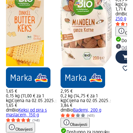
kg)
Cijen
1,71 €
dmBio
Kr
250 g
Obav
Dostu
Odabe
1,65 €
2,95 €
0,15 kg (11,00 € za 1
0,2 kg (14,75 € za 1
kg)
Cijena na 02.05.2025.:
kg)
Cijena na 02.05.2025.:
1,65 €
3,84 €
dmBio
Keksi od pira s
dmBio
Bademi, 200 g
maslacem, 150 g
(403)
(148)
Obavijesti
Obavijesti
Dostupno za isporuku