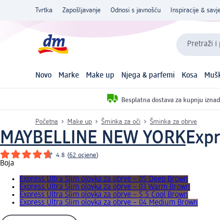
Tvrtka
Zapošljavanje
Odnosi s javnošću
Inspiracije & savje
Pretraži i
Novo
Marke
Make up
Njega & parfemi
Kosa
Mušk
Besplatna dostava za kupnju iznad
Početna
Make up
Šminka za oči
Šminka za obrve
MAYBELLINE NEW YORK
Expr
4.8
(
62 ocjene
)
Boja
Express Ultra Slim olovka za obrve – 05 Deep Brown
Express Ultra Slim olovka za obrve – 03 Warm Brown
Express Ultra Slim olovka za obrve – 5.5 Cool Brown
Express Ultra Slim olovka za obrve – 04 Medium Brown