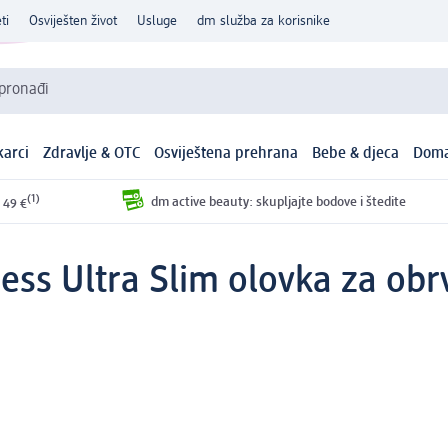
ti
Osviješten život
Usluge
dm služba za korisnike
 pronađi
arci
Zdravlje & OTC
Osviještena prehrana
Bebe & djeca
Doma
(1)
dm active beauty: skupljajte bodove i štedite
 49 €
ess Ultra Slim olovka za obr