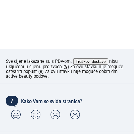
Sve cijene iskazane su s PDV-om.
Troškovi dostave
nisu
uključeni u cijenu proizvoda.
(§) Za ovu stavku nije moguće
ostvariti popust.
(#) Za ovu stavku nije moguće dobiti dm
active beauty bodove.
Kako Vam se sviđa stranica?