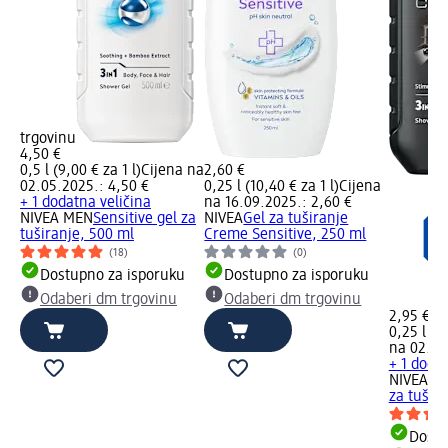
trgovinu
4,50 €
0,5 l (9,00 € za 1 l)
Cijena na
2,60 €
02.05.2025.: 4,50 €
0,25 l (10,40 € za 1 l)
Cijena
+ 1 dodatna veličina
na 16.09.2025.: 2,60 €
NIVEA MEN
Sensitive gel za
NIVEA
Gel za tuširanje
tuširanje, 500 ml
Creme Sensitive, 250 ml
(18)
(0)
Dostupno za isporuku
Dostupno za isporuku
Odaberi dm trgovinu
Odaberi dm trgovinu
2,95 €
0,25 l (11
na 02.05
+ 1 dodat
NIVEA M
za tušir
Dostu