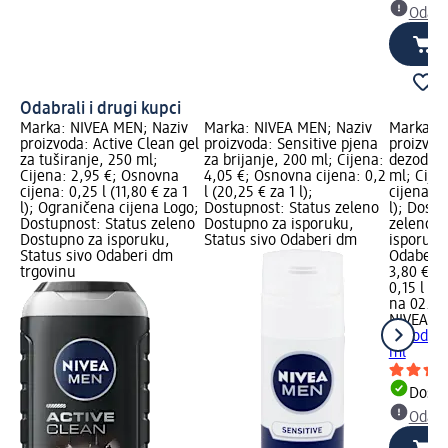
Odabe
Odabrali i drugi kupci
Marka: NIVEA MEN; Naziv
Marka: NIVEA MEN; Naziv
Marka: N
proizvoda: Active Clean gel
proizvoda: Sensitive pjena
proizvod
za tuširanje, 250 ml;
za brijanje, 200 ml; Cijena:
dezodora
Cijena: 2,95 €; Osnovna
4,05 €; Osnovna cijena: 0,2
ml; Cije
cijena: 0,25 l (11,80 € za 1
l (20,25 € za 1 l);
cijena: 0
l); Ograničena cijena Logo;
Dostupnost: Status zeleno
l); Dost
Dostupnost: Status zeleno
Dostupno za isporuku,
zeleno D
Dostupno za isporuku,
Status sivo Odaberi dm
isporuku
Status sivo Odaberi dm
Odaberi 
trgovinu
3,80 €
0,15 l (25
na 02.05
NIVEA M
dezodora
ml
Dostu
Odabe