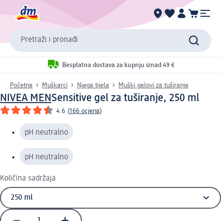
Pretraži i pronađi
Besplatna dostava za kupnju iznad 49 €
Početna
Muškarci
Njega tijela
Muški gelovi za tuširanje
NIVEA MEN
Sensitive gel za tuširanje, 250 ml
4.6
(
166 ocjena
)
pH neutralno
pH neutralno
Količina sadržaja