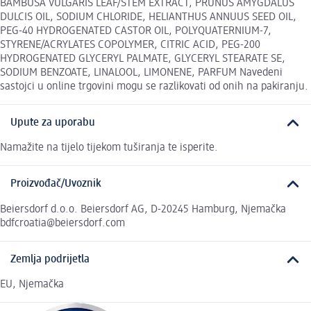
BAMBUSA VULGARIS LEAF/STEM EXTRACT, PRUNUS AMYGDALUS
DULCIS OIL, SODIUM CHLORIDE, HELIANTHUS ANNUUS SEED OIL,
PEG-40 HYDROGENATED CASTOR OIL, POLYQUATERNIUM-7,
STYRENE/ACRYLATES COPOLYMER, CITRIC ACID, PEG-200
HYDROGENATED GLYCERYL PALMATE, GLYCERYL STEARATE SE,
SODIUM BENZOATE, LINALOOL, LIMONENE, PARFUM Navedeni
sastojci u online trgovini mogu se razlikovati od onih na pakiranju.
Upute za uporabu
Namažite na tijelo tijekom tuširanja te isperite.
Proizvođač/Uvoznik
Beiersdorf d.o.o. Beiersdorf AG, D-20245 Hamburg, Njemačka
bdfcroatia@beiersdorf.com
Zemlja podrijetla
EU, Njemačka