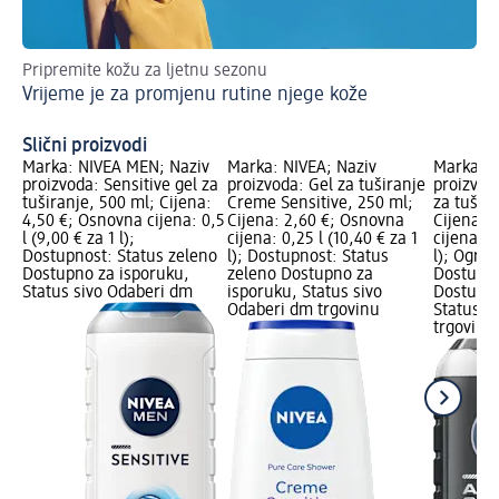
Pripremite kožu za ljetnu sezonu
6 s
Vrijeme je za promjenu rutine njege kože
Je
Slični proizvodi
Marka: NIVEA MEN; Naziv
Marka: NIVEA; Naziv
Marka: N
proizvoda: Sensitive gel za
proizvoda: Gel za tuširanje
proizvod
tuširanje, 500 ml; Cijena:
Creme Sensitive, 250 ml;
za tušira
4,50 €; Osnovna cijena: 0,5
Cijena: 2,60 €; Osnovna
Cijena: 
l (9,00 € za 1 l);
cijena: 0,25 l (10,40 € za 1
cijena: 0
Dostupnost: Status zeleno
l); Dostupnost: Status
l); Ogra
Dostupno za isporuku,
zeleno Dostupno za
Dostupno
Status sivo Odaberi dm
isporuku, Status sivo
Dostupno
Odaberi dm trgovinu
Status s
trgovinu