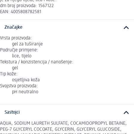
dm broj proizvoda: 1567122
EAN: 4005808782581
Značajke
Vrsta proizvoda:
gel za tuširanje
Područje primjene:
lice, tijelo
Tekstura / konzistencija / nanošenje:
gel
Tip kože:
osjetljiva koža
Svojstva proizvoda:
pH neutralno
Sastojci
AQUA, SODIUM LAURETH SULFATE, COCAMIDOPROPYL BETAINE,
PEG-7 GLYCERYL COCOATE, GLYCERIN, GLYCERYL GLUCOSIDE,