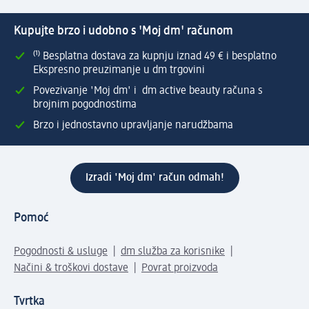
Kupujte brzo i udobno s 'Moj dm' računom
⁽¹⁾ Besplatna dostava za kupnju iznad 49 € i besplatno
Ekspresno preuzimanje u dm trgovini
Povezivanje 'Moj dm' i dm active beauty računa s
brojnim pogodnostima
Brzo i jednostavno upravljanje narudžbama
Izradi 'Moj dm' račun odmah!
Pomoć
Pogodnosti & usluge
dm služba za korisnike
Načini & troškovi dostave
Povrat proizvoda
Tvrtka