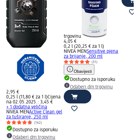
trgovinu
4,05 €
0,2 l (20,25 € za 1 l)
NIVEA MEN
Sensitive pjena
za brijanje, 200 ml
(31)
Obavijesti
Dostupno za isporuku
Odaberi dm trgovinu
2,95 €
0,25 l (11,80 € za 1 l)
Cijena
na 02.05.2025.: 3,45 €
+ 1 dodatna veličina
NIVEA MEN
Active Clean gel
za tuširanje, 250 ml
(162)
Dostupno za isporuku
Odaberi dm trgovinu