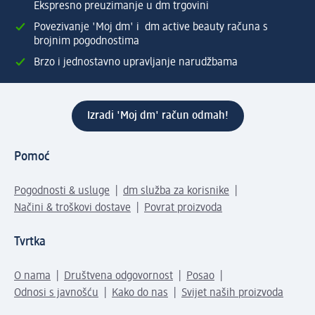
Ekspresno preuzimanje u dm trgovini
Povezivanje 'Moj dm' i dm active beauty računa s
brojnim pogodnostima
Brzo i jednostavno upravljanje narudžbama
Izradi 'Moj dm' račun odmah!
Pomoć
Pogodnosti & usluge
dm služba za korisnike
Načini & troškovi dostave
Povrat proizvoda
Tvrtka
O nama
Društvena odgovornost
Posao
Odnosi s javnošću
Kako do nas
Svijet naših proizvoda