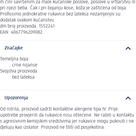
ih čini savršenim za male kućanske poslove, poslove u vrtlarstvu ili
pri njezi beba. Čak i pri bojanju kose, koža je zaštićena od boja.
Profissimo jednokratne rukavice bez lateksa nezamjenjiv su
dodatak svakom kućanstvu.
dm broj proizvoda: 1552241
EAN: 4067796209082
Značajke
Temeljna boja:
crne nijanse
Svojstva proizvoda:
bez lateksa
Upozorenja
Od nitrila, proizvod sadrži kontaktne alergene tipa IV. Prije
upotrebe provjeriti da rukavice nisu oštećene. Ne rabiti u kontaktu
s agresivnim kemijskim sredstvima jer rukavice mogu puknuti i ne
djeluju kao izolator. Proizvod ne štiti od posjekotina.