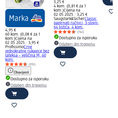
3,25 €
4 kom. (0,81 € za 1
kom.)
Cijena na
02.05.2025.: 3,25 €
Saugstark&Sicher
Classic
papirnati ručnici, 3-slojni,
64 listića, 4 kom.
4,95 €
(762)
60 kom. (0,08 € za 1
Dostupno za isporuku
kom.)
Cijena na
02.05.2025.: 3,95 €
Odaberi dm trgovinu
Profissimo
Crne
jednokratne rukavice bez
lateksa – veličina M, 60
kom.
(392)
Obavijesti
Dostupno za isporuku
Odaberi dm trgovinu