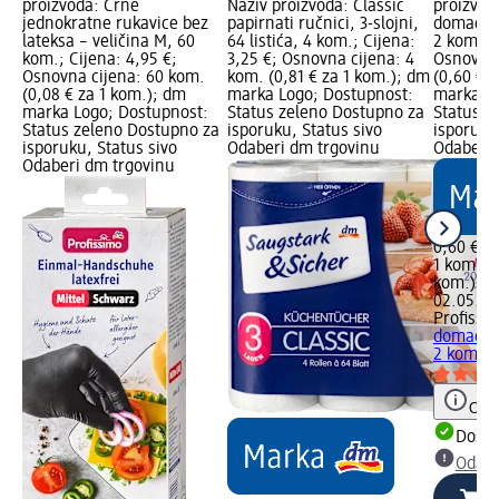
proizvoda: Crne
Naziv proizvoda: Classic
proizvod
jednokratne rukavice bez
papirnati ručnici, 3-slojni,
domaćinst
lateksa – veličina M, 60
64 listića, 4 kom.; Cijena:
2 kom.; C
kom.; Cijena: 4,95 €;
3,25 €; Osnovna cijena: 4
Osnovna 
Osnovna cijena: 60 kom.
kom. (0,81 € za 1 kom.); dm
(0,60 € 
(0,08 € za 1 kom.); dm
marka Logo; Dostupnost:
marka Lo
marka Logo; Dostupnost:
Status zeleno Dostupno za
Status z
Status zeleno Dostupno za
isporuku, Status sivo
isporuku
isporuku, Status sivo
Odaberi dm trgovinu
Odaberi 
Odaberi dm trgovinu
0,60 €
1 kom. (0
kom.)
Cij
02.05.20
Profissi
domaćinst
2 kom.
Obav
Dostu
Odabe