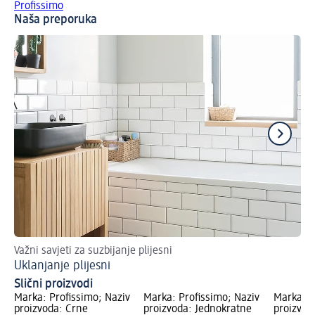
Profissimo
Naša preporuka
Važni savjeti za suzbijanje plijesni
Spr
Uklanjanje plijesni
Od
Slični proizvodi
Marka: Profissimo; Naziv
Marka: Profissimo; Naziv
Marka: P
proizvoda: Crne
proizvoda: Jednokratne
proizvoda