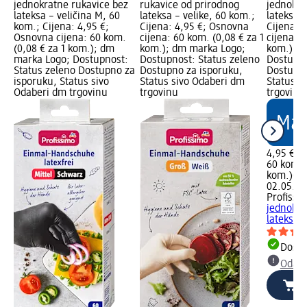
jednokratne rukavice bez
rukavice od prirodnog
jednokra
lateksa – veličina M, 60
lateksa – velike, 60 kom.;
lateksa –
kom.; Cijena: 4,95 €;
Cijena: 4,95 €; Osnovna
Cijena: 
Osnovna cijena: 60 kom.
cijena: 60 kom. (0,08 € za 1
cijena: 6
(0,08 € za 1 kom.); dm
kom.); dm marka Logo;
kom.); d
marka Logo; Dostupnost:
Dostupnost: Status zeleno
Dostupno
Status zeleno Dostupno za
Dostupno za isporuku,
Dostupno
isporuku, Status sivo
Status sivo Odaberi dm
Status s
Odaberi dm trgovinu
trgovinu
trgovinu
4,95 €
60 kom. 
kom.)
Cij
02.05.20
Profissi
jednokra
lateksa –
Dostu
Odabe