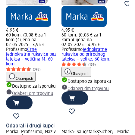
4,95 €
4,95 €
60 kom. (0,08 € za 1
60 kom. (0,08 € za 1
kom.)
Cijena na
kom.)
Cijena na
02.05.2025.: 3,95 €
02.05.2025.: 4,95 €
Profissimo
Crne
Profissimo
Jednokratne
jednokratne rukavice bez
rukavice od prirodnog
lateksa – veličina M, 60
lateksa – velike, 60 kom.
kom.
(139)
(392)
Obavijesti
Obavijesti
Dostupno za isporuku
Dostupno za isporuku
Odaberi dm trgovinu
Odaberi dm trgovinu
Odabrali i drugi kupci
Marka: Profissimo; Naziv
Marka: Saugstark&Sicher;
Marka: P