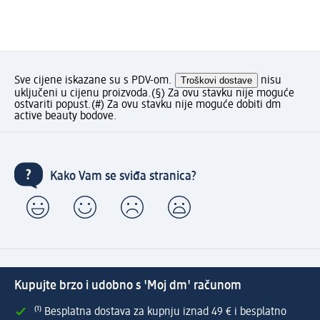
Sve cijene iskazane su s PDV-om.
Troškovi dostave
nisu
uključeni u cijenu proizvoda.
(§) Za ovu stavku nije moguće
ostvariti popust.
(#) Za ovu stavku nije moguće dobiti dm
active beauty bodove.
Kako Vam se sviđa stranica?
Kupujte brzo i udobno s 'Moj dm' računom
⁽¹⁾ Besplatna dostava za kupnju iznad 49 € i besplatno