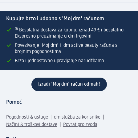
Kupujte brzo i udobno s 'Moj dm' računom
⁽¹⁾ Besplatna dostava za kupnju iznad 49 € i besplatno
Ekspresno preuzimanje u dm trgovini
Povezivanje 'Moj dm' i dm active beauty računa s
brojnim pogodnostima
Brzo i jednostavno upravljanje narudžbama
Izradi 'Moj dm' račun odmah!
Pomoć
Pogodnosti & usluge
dm služba za korisnike
Načini & troškovi dostave
Povrat proizvoda