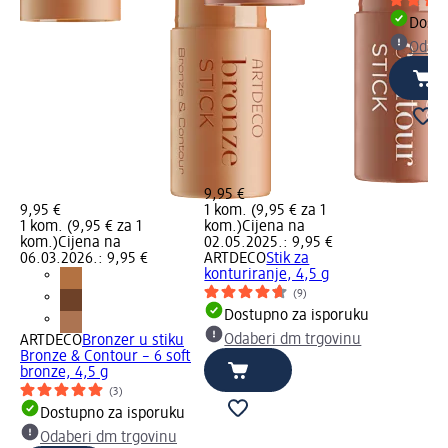
Dostu
Odabe
9,95 €
9,95 €
1 kom. (9,95 € za 1
1 kom. (9,95 € za 1
kom.)
Cijena na
kom.)
Cijena na
02.05.2025.: 9,95 €
06.03.2026.: 9,95 €
ARTDECO
Stik za
konturiranje, 4,5 g
(9)
Dostupno za isporuku
Odaberi dm trgovinu
ARTDECO
Bronzer u stiku
Bronze & Contour – 6 soft
bronze, 4,5 g
(3)
Dostupno za isporuku
Odaberi dm trgovinu