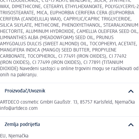
OCTYLDODECANOL, C12-15 ALKYL BENZOATE, SILICA, SYNTHETIC
WAX, DIMETHICONE, CETEARYL ETHYLHEXANOATE, POLYGLYCERYL-2
TRIISOSTEARATE, MICA, EUPHORBIA CERIFERA CERA (EUPHORBIA
CERIFERA (CANDELILLA) WAX), CAPRYLIC/CAPRIC TRIGLYCERIDE,
SILICA SILYLATE, METHICONE, PHENOXYETHANOL, STEARALKONIUM
HECTORITE, ALUMINUM HYDROXIDE, CAMELLIA OLEIFERA SEED OIL,
LIMNANTHES ALBA (MEADOWFOAM) SEED OIL, PRUNUS
AMYGDALUS DULCIS (SWEET ALMOND) OIL, TOCOPHERYL ACETATE,
MANGIFERA INDICA (MANGO) SEED BUTTER, PROPYLENE
CARBONATE, TOCOPHEROL, CI 77491 (IRON OXIDES), CI 77492
(IRON OXIDES), CI 77499 (IRON OXIDES), CI 77891 (TITANIUM
DIOXIDE) Navedeni sastojci u online trgovini mogu se razlikovati od
onih na pakiranju.
Proizvođač/Uvoznik
ARTDECO cosmetic GmbH Gaußstr. 13, 85757 Karlsfeld, Njemačka
info@artdeco.com
Zemlja podrijetla
EU, Njemačka