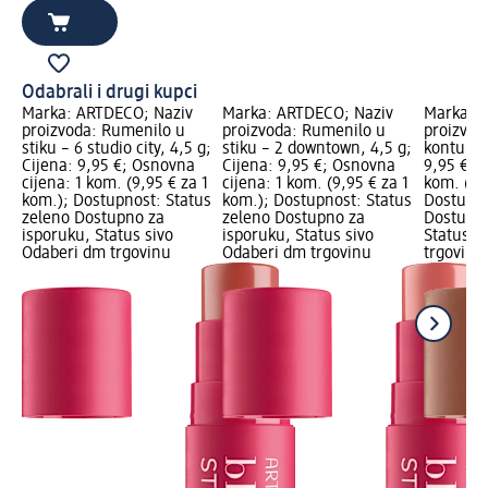
Odabrali i drugi kupci
Marka: ARTDECO; Naziv
Marka: ARTDECO; Naziv
Marka: 
proizvoda: Rumenilo u
proizvoda: Rumenilo u
proizvoda
stiku – 6 studio city, 4,5 g;
stiku – 2 downtown, 4,5 g;
konturira
Cijena: 9,95 €; Osnovna
Cijena: 9,95 €; Osnovna
9,95 €; 
cijena: 1 kom. (9,95 € za 1
cijena: 1 kom. (9,95 € za 1
kom. (9,
kom.); Dostupnost: Status
kom.); Dostupnost: Status
Dostupno
zeleno Dostupno za
zeleno Dostupno za
Dostupno
isporuku, Status sivo
isporuku, Status sivo
Status s
Odaberi dm trgovinu
Odaberi dm trgovinu
trgovinu