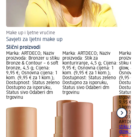
Make up i ljetne vrućine
Na
Savjeti za ljetni make up
La
Slični proizvodi
Marka: ARTDECO; Naziv
Marka: ARTDECO; Naziv
Marka: 
proizvoda: Bronzer u stiku
proizvoda: Stik za
proizvod
Bronze & Contour – 6 soft
konturiranje, 4,5 g; Cijena:
stiku Gl
bronze, 4,5 g; Cijena:
9,95 €; Osnovna cijena: 1
glow, 4,5
9,95 €; Osnovna cijena: 1
kom. (9,95 € za 1 kom.);
Osnovna 
kom. (9,95 € za 1 kom.);
Dostupnost: Status zeleno
(9,95 € z
Dostupnost: Status zeleno
Dostupno za isporuku,
Dostupno
Dostupno za isporuku,
Status sivo Odaberi dm
Dostupno
Status sivo Odaberi dm
trgovinu
Status s
trgovinu
trgovinu
9,95 €
1 kom. (9
kom.)
Cij
06.03.20
ARTDEC
stiku Gl
glow, 4,5