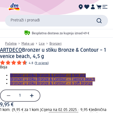
Pretraži i pronađi
Besplatna dostava za kupnju iznad 49 €
Početna
Make up
Lice
Bronzeri
ARTDECO
Bronzer u stiku Bronze & Contour – 1
venice beach, 4,5 g
4.8
(
9 ocjena
)
Boja
Bronzer u stiku Bronze & Contour – 8 tan era
Bronzer u stiku Bronze & Contour – 1 venice beach
Bronzer u stiku Bronze & Contour – 6 soft bronze
9,95 €
1 kom. (9,95 € za 1 kom.)
Cijena na 02.05.2025.: 9,95 €
Jedinična