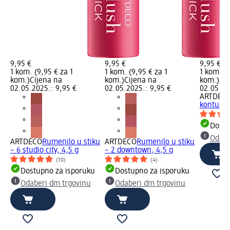
9,95 €
9,95 €
9,95 €
1 kom. (9,95 € za 1
1 kom. (9,95 € za 1
1 kom. (9
kom.)
Cijena na
kom.)
Cijena na
kom.)
Cij
02.05.2025.: 9,95 €
02.05.2025.: 9,95 €
02.05.20
ARTDEC
konturira
Dostu
Odabe
ARTDECO
Rumenilo u stiku
ARTDECO
Rumenilo u stiku
– 6 studio city, 4,5 g
– 2 downtown, 4,5 g
(10)
(4)
Dostupno za isporuku
Dostupno za isporuku
Odaberi dm trgovinu
Odaberi dm trgovinu