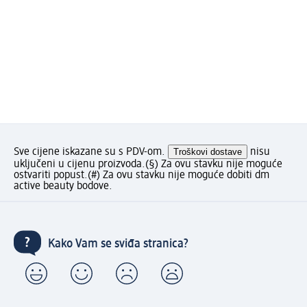
Sve cijene iskazane su s PDV-om.
Troškovi dostave
nisu
uključeni u cijenu proizvoda.
(§) Za ovu stavku nije moguće
ostvariti popust.
(#) Za ovu stavku nije moguće dobiti dm
active beauty bodove.
Kako Vam se sviđa stranica?