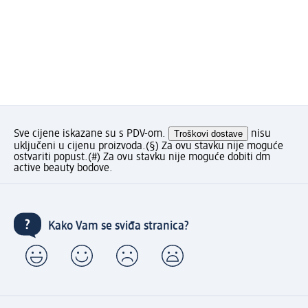
Sve cijene iskazane su s PDV-om.
Troškovi dostave
nisu
uključeni u cijenu proizvoda.
(§) Za ovu stavku nije moguće
ostvariti popust.
(#) Za ovu stavku nije moguće dobiti dm
active beauty bodove.
Kako Vam se sviđa stranica?