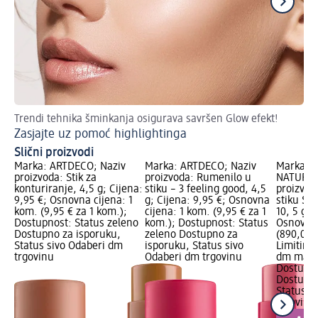
Trendi tehnika šminkanja osigurava savršen Glow efekt!
Sj
Zasjajte uz pomoć highlightinga
Do
Slični proizvodi
Marka: ARTDECO; Naziv
Marka: ARTDECO; Naziv
Marka: a
proizvoda: Stik za
proizvoda: Rumenilo u
NATURKO
konturiranje, 4,5 g; Cijena:
stiku – 3 feeling good, 4,5
proizvod
9,95 €; Osnovna cijena: 1
g; Cijena: 9,95 €; Osnovna
stiku Su
kom. (9,95 € za 1 kom.);
cijena: 1 kom. (9,95 € za 1
10, 5 g; 
Dostupnost: Status zeleno
kom.); Dostupnost: Status
Osnovna 
Dostupno za isporuku,
zeleno Dostupno za
(890,00 €
Status sivo Odaberi dm
isporuku, Status sivo
Limitira
trgovinu
Odaberi dm trgovinu
dm mark
Dostupno
Dostupno
Status s
trgovinu