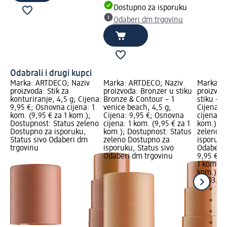
Dostupno za isporuku
Odaberi dm trgovinu
Odabrali i drugi kupci
Marka: ARTDECO; Naziv
Marka: ARTDECO; Naziv
Marka: 
proizvoda: Stik za
proizvoda: Bronzer u stiku
proizvod
konturiranje, 4,5 g; Cijena:
Bronze & Contour – 1
stiku – 1
9,95 €; Osnovna cijena: 1
venice beach, 4,5 g;
Cijena: 
kom. (9,95 € za 1 kom.);
Cijena: 9,95 €; Osnovna
cijena: 1
Dostupnost: Status zeleno
cijena: 1 kom. (9,95 € za 1
kom.); D
Dostupno za isporuku,
kom.); Dostupnost: Status
zeleno D
Status sivo Odaberi dm
zeleno Dostupno za
isporuku
trgovinu
isporuku, Status sivo
Odaberi 
Odaberi dm trgovinu
9,95 €
1 kom. (9
kom.)
Cij
06.03.20