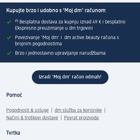
Kupujte brzo i udobno s 'Moj dm' računom
⁽¹⁾ Besplatna dostava za kupnju iznad 49 € i besplatno
Ekspresno preuzimanje u dm trgovini
Povezivanje 'Moj dm' i dm active beauty računa s
brojnim pogodnostima
Brzo i jednostavno upravljanje narudžbama
Izradi 'Moj dm' račun odmah!
Pomoć
Pogodnosti & usluge
dm služba za korisnike
Načini & troškovi dostave
Povrat proizvoda
Tvrtka