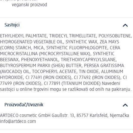
veganski proizvod
Sastojci
ETHYLHEXYL PALMITATE, TRIDECYL TRIMELLITATE, POLYISOBUTENE,
HYDROGENATED VEGETABLE OIL, SYNTHETIC WAX, ZEA MAYS
(CORN) STARCH, MICA, SYNTHETIC FLUORPHLOGOPITE, CERA
MICROCRISTALLINA (MICROCRYSTALLINE WAX), SYNTHETIC
BEESWAX, PHENOXYETHANOL, TRIETHOXYCAPRYLYLSILANE,
BUTYROSPERMUM PARKII (SHEA) BUTTER, PERSEA GRATISSIMA
(AVOCADO) OIL, TOCOPHERYL ACETATE, TIN OXIDE, ALUMINUM
HYDROXIDE, CI 77491 (IRON OXIDES), CI 77492 (IRON OXIDES), CI
77499 (IRON OXIDES), CI 77891 (TITANIUM DIOXIDE) Navedeni
sastojci u online trgovini mogu se razlikovati od onih na pakiranju.
Proizvođač/Uvoznik
ARTDECO cosmetic GmbH Gaußstr. 13, 85757 Karlsfeld, Njemačka
info@artdeco.com