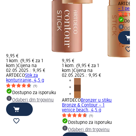
ARTDEC
– 1 peac
Dostu
Odabe
9,95 €
1 kom. (9,95 € za 1
9,95 €
kom.)
Cijena na
1 kom. (9,95 € za 1
02.05.2025.: 9,95 €
kom.)
Cijena na
ARTDECO
Stik za
02.05.2025.: 9,95 €
konturiranje, 4,5 g
(9)
Dostupno za isporuku
Odaberi dm trgovinu
ARTDECO
Bronzer u stiku
Bronze & Contour – 1
venice beach, 4,5 g
(9)
Dostupno za isporuku
Odaberi dm trgovinu