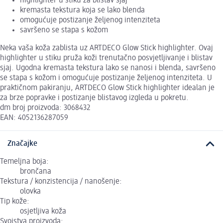
highlighter u stiku za blistav sjaj
kremasta tekstura koja se lako blenda
omogućuje postizanje željenog intenziteta
savršeno se stapa s kožom
Neka vaša koža zablista uz ARTDECO Glow Stick highlighter. Ovaj
highlighter u stiku pruža koži trenutačno posvjetljivanje i blistav
sjaj. Ugodna kremasta tekstura lako se nanosi i blenda, savršeno
se stapa s kožom i omogućuje postizanje željenog intenziteta. U
praktičnom pakiranju, ARTDECO Glow Stick highlighter idealan je
za brze popravke i postizanje blistavog izgleda u pokretu.
dm broj proizvoda: 3068432
EAN: 4052136287059
Značajke
Temeljna boja:
brončana
Tekstura / konzistencija / nanošenje:
olovka
Tip kože:
osjetljiva koža
Svojstva proizvoda: