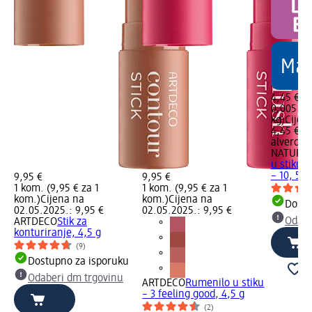
4,45 €
0,005 kg 
kg)
Cijen
4,45 €
alverde
NATURK
u stiku 
– 10, 5 g
9,95 €
9,95 €
1 kom. (9,95 € za 1
1 kom. (9,95 € za 1
kom.)
Cijena na
kom.)
Cijena na
Dostu
02.05.2025.: 9,95 €
02.05.2025.: 9,95 €
Odabe
ARTDECO
Stik za
konturiranje, 4,5 g
(9)
Dostupno za isporuku
Odaberi dm trgovinu
ARTDECO
Rumenilo u stiku
– 3 feeling good, 4,5 g
(2)