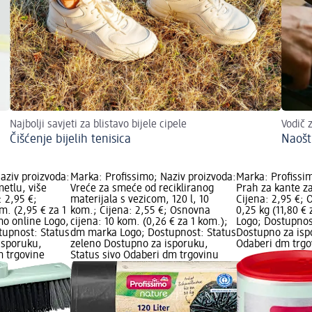
Najbolji savjeti za blistavo bijele cipele
Vodič 
Čišćenje bijelih tenisica
Naošt
aziv proizvoda:
Marka: Profissimo; Naziv proizvoda:
Marka: Profissim
etlu, više
Vreće za smeće od recikliranog
Prah za kante za
: 2,95 €;
materijala s vezicom, 120 l, 10
Cijena: 2,95 €; 
m. (2,95 € za 1
kom.; Cijena: 2,55 €; Osnovna
0,25 kg (11,80 €
o online Logo,
cijena: 10 kom. (0,26 € za 1 kom.);
Logo; Dostupnos
upnost: Status
dm marka Logo; Dostupnost: Status
Dostupno za isp
isporuku,
zeleno Dostupno za isporuku,
Odaberi dm trgo
m trgovine
Status sivo Odaberi dm trgovinu