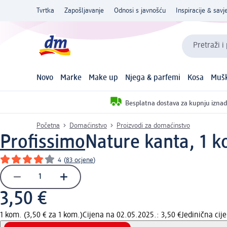
Tvrtka
Zapošljavanje
Odnosi s javnošću
Inspiracije & savje
Pretraži i
Novo
Marke
Make up
Njega & parfemi
Kosa
Mušk
Besplatna dostava za kupnju iznad
Početna
Domaćinstvo
Proizvodi za domaćinstvo
Profissimo
Nature kanta, 1 
4
(
83 ocjene
)
3,50 €
1 kom. (3,50 € za 1 kom.)
Cijena na 02.05.2025.: 3,50 €
Jedinična ci