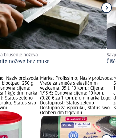
za brušenje noževa
Savjeti i trikov
rite noževe bez muke
Čišćenje cipe
o; Naziv proizvoda:
Marka: Profissimo; Naziv proizvoda:
Marka: Prof
 biootpad, 250 g;
Vreće za smeće s elastičnim
Set za čišće
Osnovna cijena:
vezicama, 35 l, 10 kom.; Cijena:
1 kom.; Cij
 za 1 kg); dm marka
1,95 €; Osnovna cijena: 10 kom.
cijena: 1 ko
t: Status zeleno
(0,20 € za 1 kom.); dm marka Logo;
dm marka Lo
oruku, Status sivo
Dostupnost: Status zeleno
zeleno Dost
vinu
Dostupno za isporuku, Status sivo
Status sivo
Odaberi dm trgovinu