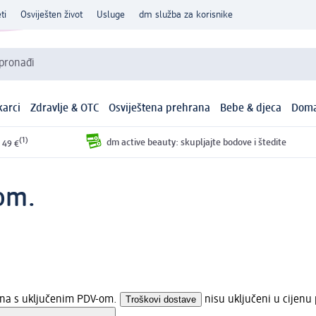
ti
Osviješten život
Usluge
dm služba za korisnike
 pronađi
arci
Zdravlje & OTC
Osviještena prehrana
Bebe & djeca
Doma
(1)
dm active beauty: skupljajte bodove i štedite
 49 €
kom.
jena s uključenim PDV-om.
Troškovi dostave
nisu uključeni u cijenu 