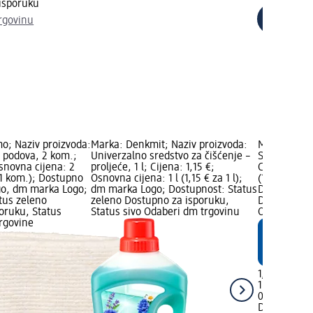
isporuku
rgovinu
mo; Naziv proizvoda:
Marka: Denkmit; Naziv proizvoda:
Marka: Denk
e podova, 2 kom.;
Univerzalno sredstvo za čišćenje –
Sredstvo za 
Osnovna cijena: 2
proljeće, 1 l; Cijena: 1,15 €;
Cijena: 1,15
 1 kom.); Dostupno
Osnovna cijena: 1 l (1,15 € za 1 l);
(1,15 € za 1
go, dm marka Logo;
dm marka Logo; Dostupnost: Status
Dostupnost:
tus zeleno
zeleno Dostupno za isporuku,
Dostupno za
oruku, Status
Status sivo Odaberi dm trgovinu
Odaberi dm
rgovine
1,15 €
1 l (1,15 € za
02.05.2025.:
Denkmit
Sre