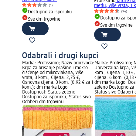
Profissimo
nature na
metlu, više vrsta, 1 
(1)
(94)
Dostupno za isporuku
Dostupno za ispo
Sve dm trgovine
Sve dm trgovine
Odabrali i drugi kupci
 proizvoda:
Marka: Profissimo; Naziv proizvoda:
Marka: Profissimo; N
 + metlica,
Krpa za brisanje prašine i mokro
Univerzalna krpa, vi
Osnovna
čišćenje od mikrovlakana, više
kom.; Cijena: 1,10 €
 1 kom.);
vrsta, 3 kom.; Cijena: 2,75 €;
cijena: 6 kom. (0,18 
ost: Status
Osnovna cijena: 3 kom. (0,92 € za 1
dm marka Logo; Dos
ruku,
kom.); dm marka Logo;
zeleno Dostupno za 
rgovinu
Dostupnost: Status zeleno
Status sivo Odaberi
Dostupno za isporuku, Status sivo
Odaberi dm trgovinu