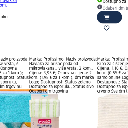
stavak za
Dostupno za 
kom.
Odaberi dm t
ruku
aziv proizvoda:
Marka: Profissimo; Naziv proizvoda:
Marka: Profissi
še vrsta, 6
Navlaka za brisač poda od
Krpa za čišćenj
; Osnovna
mikrovlakana,, više vrsta, 2 kom.;
Cijena: 1,10 €; 
€ za 1 kom.);
Cijena: 3,95 €; Osnovna cijena: 2
kom. (0,55 € za
tupnost: Status
kom. (1,98 € za 1 kom.); dm marka
samo online Lo
isporuku,
Logo; Dostupnost: Status zeleno
Dostupnost: Sta
 dm trgovinu
Dostupno za isporuku, Status sivo
Dostupno za isp
Odaberi dm trgovinu
crveno Sve dm t