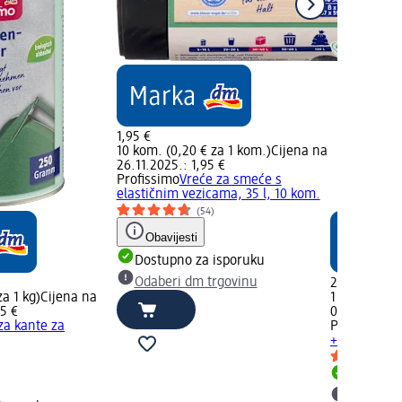
1,95 €
10 kom. (0,20 € za 1 kom.)
Cijena na
26.11.2025.: 1,95 €
Profissimo
Vreće za smeće s
elastičnim vezicama, 35 l, 10 kom.
(54)
Obavijesti
Dostupno za isporuku
Odaberi dm trgovinu
2,35 €
za 1 kg)
Cijena na
1 kom. (2,35
5 €
02.05.2025.
za kante za
Profissimo
S
+ metlica, 1
)
Dostupno
Odaberi 