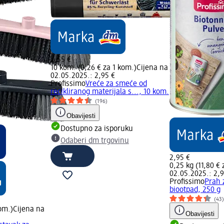
2,55 €
10 kom. (0,26 € za 1 kom.)
Cijena na
02.05.2025.: 2,95 €
Profissimo
Vreće za smeće od
recikliranog materijala s..., 10 kom.
(196)
Obavijesti
Dostupno za isporuku
Odaberi dm trgovinu
2,95 €
0,25 kg (11,80 € 
02.05.2025.: 2,9
Profissimo
Prah 
biootpad, 250 g
(43
kom.)
Cijena na
Obavijesti