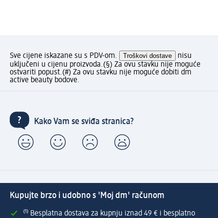
Sve cijene iskazane su s PDV-om.
Troškovi dostave
nisu
uključeni u cijenu proizvoda.
(§) Za ovu stavku nije moguće
ostvariti popust.
(#) Za ovu stavku nije moguće dobiti dm
active beauty bodove.
Kako Vam se sviđa stranica?
Kupujte brzo i udobno s 'Moj dm' računom
⁽¹⁾ Besplatna dostava za kupnju iznad 49 € i besplatno