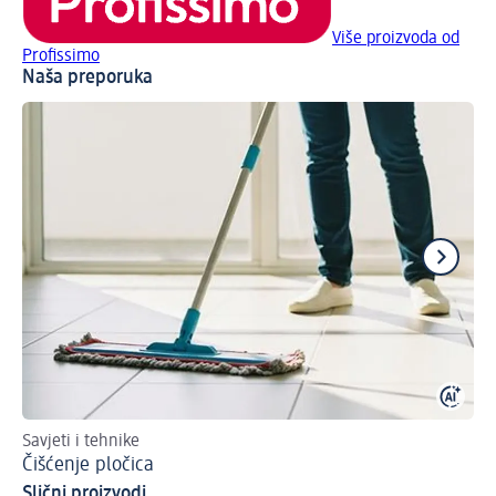
Više proizvoda od
Profissimo
Naša preporuka
Savjeti i tehnike
Ka
Čišćenje pločica
Pl
Slični proizvodi