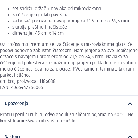
set sadrži: držač + navlaka od mikrovlakana
za čišćenje glatkih površina
za brisač podova na navoj promjera 21,5 mm do 24,5 mm
skuplja prašinu i nečistoće
dimenzije: 45 cm x 14 cm
Uz Profissimo Premium set za čišćenje s mikrovlaknima glatki će
podovi ponovno zablistati čistoćom. Namijenjeno za sve uobičajene
držače s navojem i promjerom od 21,5 do 24,5 mm. Navlaka za
čišćenje od poliestera sa snažnim upijanjem prikladna je za suho i
mokro čišćenje. Idealno za pločice, PVC, kamen, laminat, lakirani
parket i slično.
dm broj proizvoda: 1186088
EAN: 4066447756005
Upozorenja
Prati u perilici rublja, odvojeno ili sa sličnim bojama na 60 °C. Ne
koristiti omekšivač niti sušiti u sušilici.
Sastojci