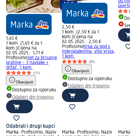
od mikro
površine.
Dostu
Sve d
2,50 €
1 kom. (2,50 € za 1
kom.)
Cijena na
1,45 €
02.05.2025.: 2,50 €
1 kom. (1,45 € za 1
Profissimo
Krpa za pod s
kom.)
Cijena na
mikrovlaknima, više vrsta,
02.05.2025.: 1,71 €
1 kom.
Profissimo
Set za brisanje
(85)
prašine – 3 navlake +
držač, 1 kom.
Obavijesti
(111)
Dostupno za isporuku
Obavijesti
Odaberi dm trgovinu
Dostupno za isporuku
Odaberi dm trgovinu
Odabrali i drugi kupci
Marka: Profissimo; Naziv
Marka: Profissimo; Naziv
Marka: P