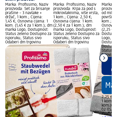
Marka: Profissimo; Naziv
Marka: Profissimo; Naziv
Marka: P
proizvoda: Set za brisanje
proizvoda: Krpa za pod s
proizvod
prašine – 3 navlake +
mikrovlaknima, više vrsta,
od mikro
držač, 1 kom.; Cijena:
1 kom.; Cijena: 2,50 €;
površine 
1,45 €; Osnovna cijena: 1
Osnovna cijena: 1 kom.
kom.; Ci
kom. (1,45 € za 1 kom.); dm
(2,50 € za 1 kom.); dm
Osnovna 
marka Logo; Dostupnost:
marka Logo; Dostupnost:
(2,25 € z
Status zeleno Dostupno za
Status zeleno Dostupno za
Dostupn
isporuku, Status sivo
isporuku, Status sivo
Logo, dm
Odaberi dm trgovinu
Odaberi dm trgovinu
Dostupno
Dostupno
Status c
trgovine
2,25 €
1 kom. (2
kom.)
Cij
02.05.20
Profissi