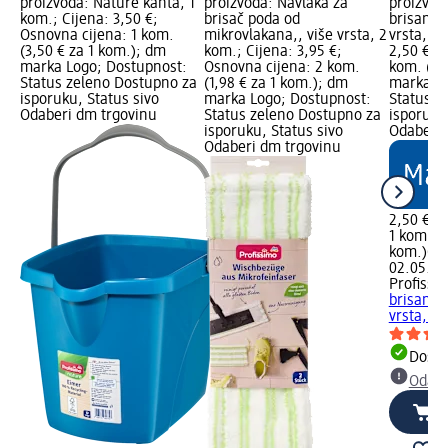
proizvoda: Nature kanta, 1
proizvoda: Navlaka za
proizvod
kom.; Cijena: 3,50 €;
brisač poda od
brisanje 
Osnovna cijena: 1 kom.
mikrovlakana,, više vrsta, 2
vrsta, 1 
(3,50 € za 1 kom.); dm
kom.; Cijena: 3,95 €;
2,50 €; 
marka Logo; Dostupnost:
Osnovna cijena: 2 kom.
kom. (2,
Status zeleno Dostupno za
(1,98 € za 1 kom.); dm
marka Lo
isporuku, Status sivo
marka Logo; Dostupnost:
Status z
Odaberi dm trgovinu
Status zeleno Dostupno za
isporuku
isporuku, Status sivo
Odaberi 
Odaberi dm trgovinu
2,50 €
1 kom. (2
kom.)
Cij
02.05.20
Profissi
brisanje 
vrsta, 1 
Dostu
Odabe