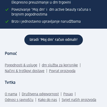
Ekspresno preuzimanje u dm trgovini
Povezivanje 'Moj dm' i dm active beauty računa s
brojnim pogodnostima
Brzo i jednostavno upravljanje narudžbama
Izradi 'Moj dm' račun odmah!
Pomoć
Pogodnosti & usluge
dm služba za korisnike
Načini & troškovi dostave
Povrat proizvoda
Tvrtka
O nama
Društvena odgovornost
Posao
Odnosi s javnošću
Kako do nas
Svijet naših proizvoda