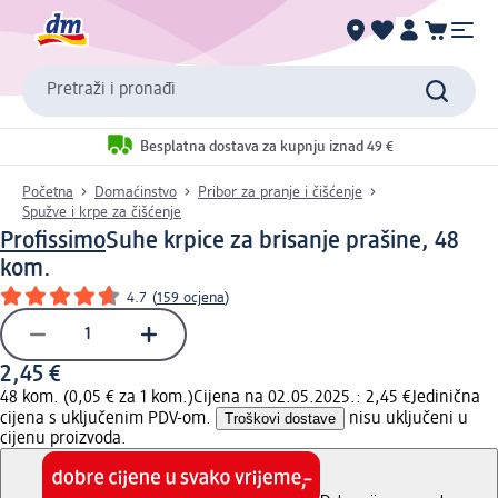
Pretraži i pronađi
Besplatna dostava za kupnju iznad 49 €
Početna
Domaćinstvo
Pribor za pranje i čišćenje
Spužve i krpe za čišćenje
Profissimo
Suhe krpice za brisanje prašine, 48
kom.
4.7
(
159 ocjena
)
2,45 €
48 kom. (0,05 € za 1 kom.)
Cijena na 02.05.2025.: 2,45 €
Jedinična
cijena s uključenim PDV-om.
Troškovi dostave
nisu uključeni u
cijenu proizvoda.