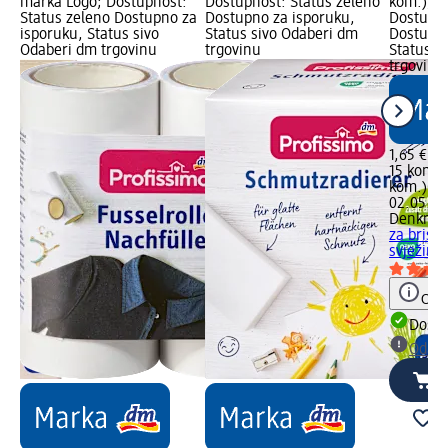
no
marka Logo; Dostupnost:
Dostupnost: Status zeleno
kom.); d
Status zeleno Dostupno za
Dostupno za isporuku,
Dostupno
isporuku, Status sivo
Status sivo Odaberi dm
Dostupno
Odaberi dm trgovinu
trgovinu
Status s
trgovinu
1,65 €
15 kom. (
kom.)
Ci
02.05.20
Denkmit
za brisa
svježine
Obav
Dostu
Odabe