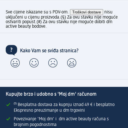
Sve cijene iskazane su s PDV-om.
Troškovi dostave
nisu
uključeni u cijenu proizvoda.
(§) Za ovu stavku nije moguće
ostvariti popust.
(#) Za ovu stavku nije moguće dobiti dm
active beauty bodove.
Kako Vam se sviđa stranica?
Kupujte brzo i udobno s 'Moj dm' računom
⁽¹⁾ Besplatna dostava za kupnju iznad 49 € i besplatno
Ekspresno preuzimanje u dm trgovini
Povezivanje 'Moj dm' i dm active beauty računa s
brojnim pogodnostima