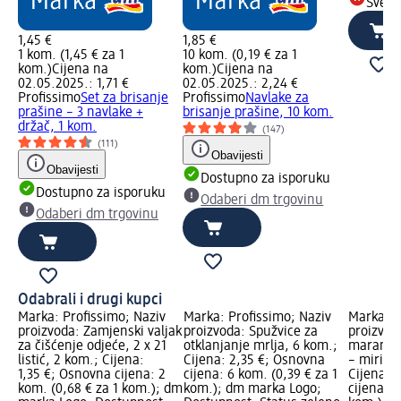
Sve d
1,45 €
1,85 €
1 kom. (1,45 € za 1
10 kom. (0,19 € za 1
kom.)
Cijena na
kom.)
Cijena na
02.05.2025.: 1,71 €
02.05.2025.: 2,24 €
Profissimo
Set za brisanje
Profissimo
Navlake za
prašine – 3 navlake +
brisanje prašine, 10 kom.
držač, 1 kom.
(147)
(111)
Obavijesti
Obavijesti
Dostupno za isporuku
Dostupno za isporuku
Odaberi dm trgovinu
Odaberi dm trgovinu
Odabrali i drugi kupci
v
Marka: Profissimo; Naziv
Marka: Profissimo; Naziv
Marka: D
proizvoda: Zamjenski valjak
proizvoda: Spužvice za
proizvod
.;
za čišćenje odjeće, 2 x 21
otklanjanje mrlja, 6 kom.;
maramice
listić, 2 kom.; Cijena:
Cijena: 2,35 €; Osnovna
– miris s
a 1
1,35 €; Osnovna cijena: 2
cijena: 6 kom. (0,39 € za 1
Cijena: 
kom. (0,68 € za 1 kom.); dm
kom.); dm marka Logo;
cijena: 1