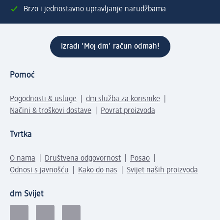
Brzo i jednostavno upravljanje narudžbama
Izradi 'Moj dm' račun odmah!
Pomoć
Pogodnosti & usluge
dm služba za korisnike
Načini & troškovi dostave
Povrat proizvoda
Tvrtka
O nama
Društvena odgovornost
Posao
Odnosi s javnošću
Kako do nas
Svijet naših proizvoda
dm Svijet