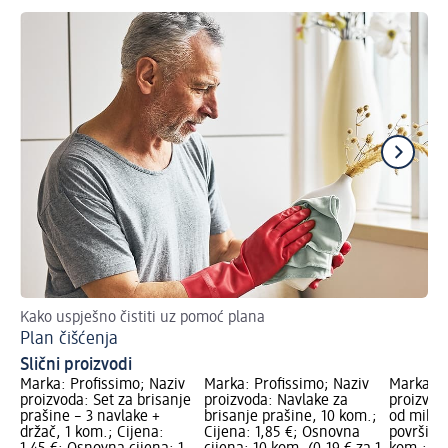
Kako uspješno čistiti uz pomoć plana
Vri
Plan čišćenja
Sp
Slični proizvodi
Marka: Profissimo; Naziv
Marka: Profissimo; Naziv
Marka: P
proizvoda: Set za brisanje
proizvoda: Navlake za
proizvod
prašine – 3 navlake +
brisanje prašine, 10 kom.;
od mikro
držač, 1 kom.; Cijena:
Cijena: 1,85 €; Osnovna
površine 