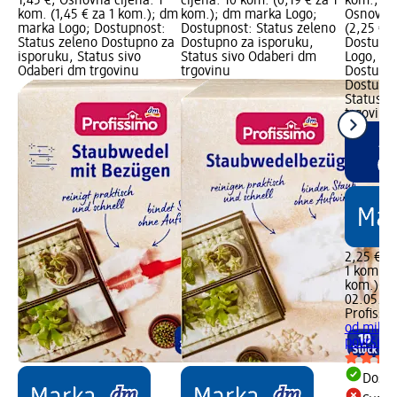
1,45 €; Osnovna cijena: 1
cijena: 10 kom. (0,19 € za 1
kom.; Ci
kom. (1,45 € za 1 kom.); dm
kom.); dm marka Logo;
Osnovna 
marka Logo; Dostupnost:
Dostupnost: Status zeleno
(2,25 € z
Status zeleno Dostupno za
Dostupno za isporuku,
Dostupn
isporuku, Status sivo
Status sivo Odaberi dm
Logo, dm
Odaberi dm trgovinu
trgovinu
Dostupno
Dostupno
Status c
trgovine
2,25 €
1 kom. (2
kom.)
Cij
02.05.20
Profissi
od mikro
površine.
Dostu