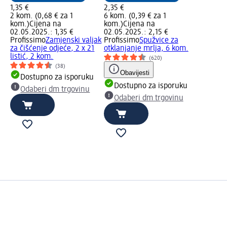
1,35 €
2,35 €
2 kom. (0,68 € za 1
6 kom. (0,39 € za 1
kom.)
Cijena na
kom.)
Cijena na
02.05.2025.: 1,35 €
02.05.2025.: 2,15 €
Profissimo
Zamjenski valjak
Profissimo
Spužvice za
.
za čišćenje odjeće, 2 x 21
otklanjanje mrlja, 6 kom.
listić, 2 kom.
(620)
(38)
Obavijesti
Dostupno za isporuku
u
Dostupno za isporuku
Odaberi dm trgovinu
Odaberi dm trgovinu