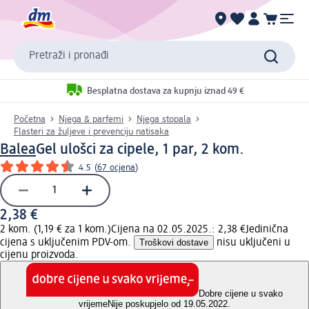
Pretraži i pronađi
Besplatna dostava za kupnju iznad 49 €
Početna
Njega & parfemi
Njega stopala
Flasteri za žuljeve i prevenciju natisaka
Balea
Gel ulošci za cipele, 1 par, 2 kom.
4.5
(
67 ocjena
)
2,38 €
2 kom. (1,19 € za 1 kom.)
Cijena na 02.05.2025.: 2,38 €
Jedinična
cijena s uključenim PDV-om.
Troškovi dostave
nisu uključeni u
cijenu proizvoda.
Dobre cijene u svako
vrijeme
Nije poskupjelo od 19.05.2022.