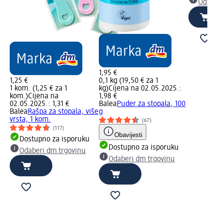
Odabe
1,95 €
1,25 €
0,1 kg (19,50 € za 1
1 kom. (1,25 € za 1
kg)
Cijena na 02.05.2025.:
kom.)
Cijena na
1,98 €
02.05.2025.: 1,31 €
Balea
Puder za stopala, 100
Balea
Rašpa za stopala, više
g
vrsta, 1 kom.
(67)
(117)
Obavijesti
Dostupno za isporuku
Dostupno za isporuku
Odaberi dm trgovinu
Odaberi dm trgovinu