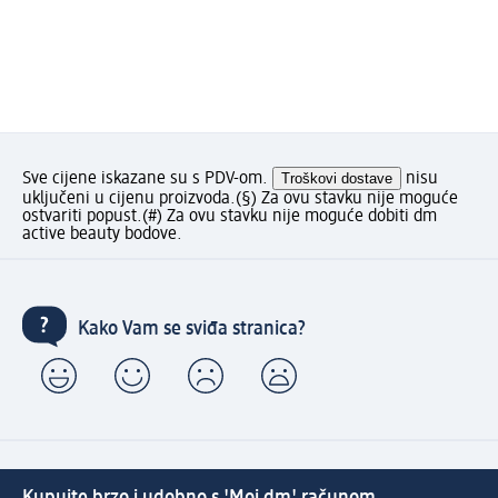
Sve cijene iskazane su s PDV-om.
Troškovi dostave
nisu
uključeni u cijenu proizvoda.
(§) Za ovu stavku nije moguće
ostvariti popust.
(#) Za ovu stavku nije moguće dobiti dm
active beauty bodove.
Kako Vam se sviđa stranica?