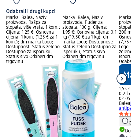
Odabrali i drugi kupci
Marka: Balea; Naziv
Marka: Balea; Naziv
Marka: B
proizvoda: Rašpa za
proizvoda: Puder za
proizvod
stopala, više vrsta, 1 kom.;
stopala, 100 g; Cijena:
stopala –
Cijena: 1,25 €; Osnovna
1,95 €; Osnovna cijena: 0,1
200 ml; C
cijena: 1 kom. (1,25 € za 1
kg (19,50 € za 1 kg); dm
Osnovna 
kom.); dm marka Logo;
marka Logo; Dostupnost:
(7,75 € z
Dostupnost: Status zeleno
Status zeleno Dostupno za
Logo; Do
Dostupno za isporuku,
isporuku, Status sivo
zeleno D
Status sivo Odaberi dm
Odaberi dm trgovinu
isporuku
trgovinu
Odaberi 
1,55 €
0,2 l (7,7
02.05.20
Balea
Deo
antipers
Obav
Dostu