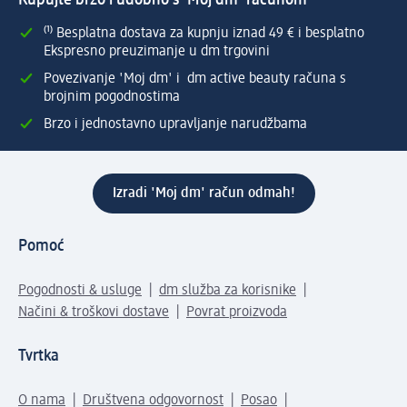
Kupujte brzo i udobno s 'Moj dm' računom
⁽¹⁾ Besplatna dostava za kupnju iznad 49 € i besplatno
Ekspresno preuzimanje u dm trgovini
Povezivanje 'Moj dm' i dm active beauty računa s
brojnim pogodnostima
Brzo i jednostavno upravljanje narudžbama
Izradi 'Moj dm' račun odmah!
Pomoć
Pogodnosti & usluge
dm služba za korisnike
Načini & troškovi dostave
Povrat proizvoda
Tvrtka
O nama
Društvena odgovornost
Posao