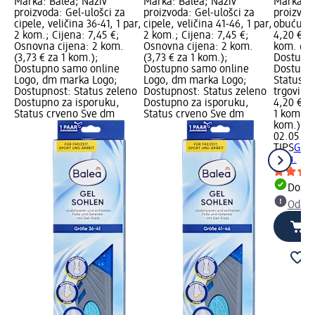
Marka: Balea; Naziv
Marka: Balea; Naziv
Marka: T
proizvoda: Gel-ulošci za
proizvoda: Gel-ulošci za
proizvoda
cipele, veličina 36-41, 1 par,
cipele, veličina 41-46, 1 par,
obuću, 1
2 kom.; Cijena: 7,45 €;
2 kom.; Cijena: 7,45 €;
4,20 €; 
Osnovna cijena: 2 kom.
Osnovna cijena: 2 kom.
kom. (4,
(3,73 € za 1 kom.);
(3,73 € za 1 kom.);
Dostupno
Dostupno samo online
Dostupno samo online
Dostupno
Logo, dm marka Logo;
Logo, dm marka Logo;
Status s
Dostupnost: Status zeleno
Dostupnost: Status zeleno
trgovinu
Dostupno za isporuku,
Dostupno za isporuku,
4,20 €
Status crveno Sve dm
Status crveno Sve dm
1 kom. (4
kom.)
Cij
02.05.20
TIPS
Gel 
kom.
Dostu
Odabe