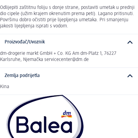
Odlijepiti zaštitnu foliju s donje strane, postaviti umetak u prednji
dio cipele (užim krajem okrenutim prema peti). Lagano pritisnuti.
Površinu dobro očistiti prije lijepljenja umetaka. Pri smanjenju
jakosti lijepljenja isprati s vodom.
Proizvođač/Uvoznik
dm-drogerie markt GmbH + Co. KG Am dm-Platz 1, 76227
Karlsruhe, Njemačka servicecenter@dm.de
Zemlja podrijetla
Kina