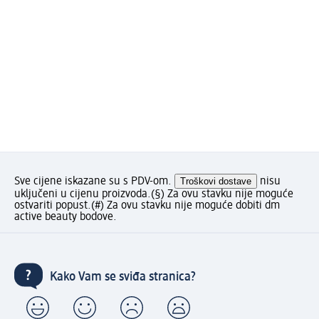
Sve cijene iskazane su s PDV-om.
Troškovi dostave
nisu
uključeni u cijenu proizvoda.
(§) Za ovu stavku nije moguće
ostvariti popust.
(#) Za ovu stavku nije moguće dobiti dm
active beauty bodove.
Kako Vam se sviđa stranica?