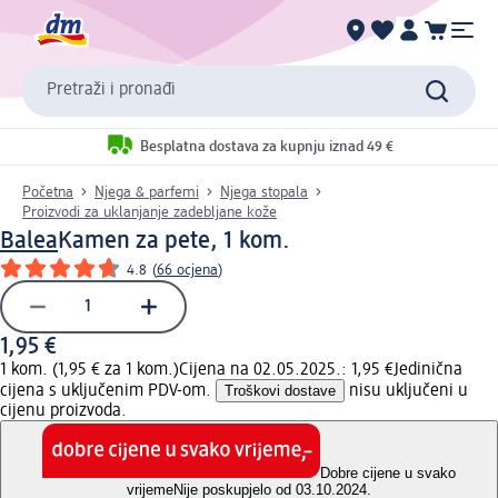
Pretraži i pronađi
Besplatna dostava za kupnju iznad 49 €
Početna
Njega & parfemi
Njega stopala
Proizvodi za uklanjanje zadebljane kože
Balea
Kamen za pete, 1 kom.
4.8
(
66 ocjena
)
1,95 €
1 kom. (1,95 € za 1 kom.)
Cijena na 02.05.2025.: 1,95 €
Jedinična
cijena s uključenim PDV-om.
Troškovi dostave
nisu uključeni u
cijenu proizvoda.
Dobre cijene u svako
vrijeme
Nije poskupjelo od 03.10.2024.