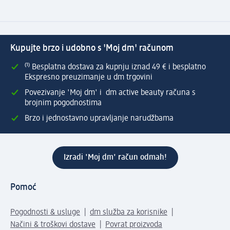
Kupujte brzo i udobno s 'Moj dm' računom
⁽¹⁾ Besplatna dostava za kupnju iznad 49 € i besplatno
Ekspresno preuzimanje u dm trgovini
Povezivanje 'Moj dm' i dm active beauty računa s
brojnim pogodnostima
Brzo i jednostavno upravljanje narudžbama
Izradi 'Moj dm' račun odmah!
Pomoć
Pogodnosti & usluge
dm služba za korisnike
Načini & troškovi dostave
Povrat proizvoda