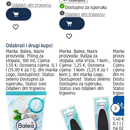
Obavijesti
Odaberi dm trgovinu
Dostupno za isporuku
Odaberi dm trgovinu
Odabrali i drugi kupci
Marka: Balea; Naziv
Marka: Balea; Naziv
Marka: B
proizvoda: Piling za
proizvoda: Rašpa za
proizvod
stopala, 100 ml; Cijena:
stopala, više vrsta, 1 kom.;
stopala 
1,50 €; Osnovna cijena: 0,1
Cijena: 1,25 €; Osnovna
Cijena: 
l (15,00 € za 1 l); dm marka
cijena: 1 kom. (1,25 € za 1
cijena: 0,
Logo; Dostupnost: Status
kom.); dm marka Logo;
dm mark
zeleno Dostupno za
Dostupnost: Status zeleno
Dostupno
isporuku, Status sivo
Dostupno za isporuku,
Dostupno
Odaberi dm trgovinu
Status sivo Odaberi dm
Status s
trgovinu
trgovinu
1,40 €
0,1 l (14,
na 02.05