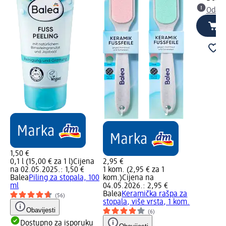
Odabe
1,50 €
0,1 l (15,00 € za 1 l)
Cijena
2,95 €
na 02.05.2025.: 1,50 €
1 kom. (2,95 € za 1
Balea
Piling za stopala, 100
kom.)
Cijena na
ml
04.05.2026.: 2,95 €
Balea
Keramička rašpa za
(56)
stopala, više vrsta, 1 kom.
Obavijesti
(6)
Dostupno za isporuku