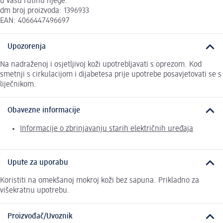
u vašu rutinu njege.
dm broj proizvoda: 1396933
EAN: 4066447496697
Upozorenja
Na nadraženoj i osjetljivoj koži upotrebljavati s oprezom. Kod
smetnji s cirkulacijom i dijabetesa prije upotrebe posavjetovati se s
liječnikom.
Obavezne informacije
Informacije o zbrinjavanju starih električnih uređaja
Upute za uporabu
Koristiti na omekšanoj mokroj koži bez sapuna. Prikladno za
višekratnu upotrebu.
Proizvođač/Uvoznik