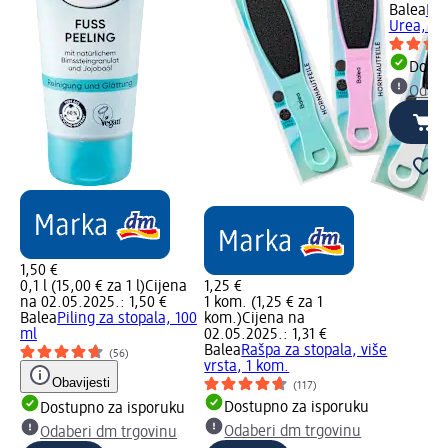
Balea
Kre
Urea, 10
Dostu
Odabe
1,50 €
0,1 l (15,00 € za 1 l)
Cijena
1,25 €
na 02.05.2025.: 1,50 €
1 kom. (1,25 € za 1
Balea
Piling za stopala, 100
kom.)
Cijena na
ml
02.05.2025.: 1,31 €
Balea
Rašpa za stopala, više
(56)
vrsta, 1 kom.
Obavijesti
(117)
Dostupno za isporuku
Dostupno za isporuku
Odaberi dm trgovinu
Odaberi dm trgovinu