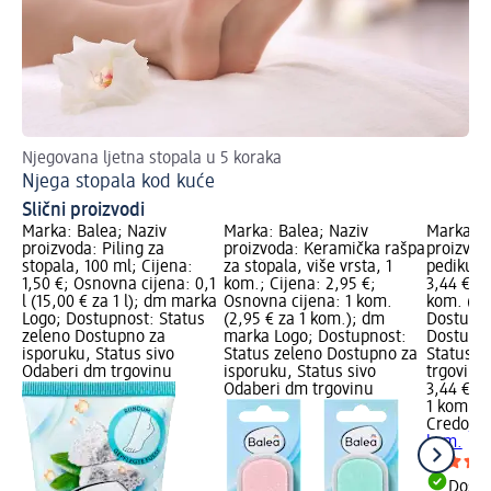
Njegovana ljetna stopala u 5 koraka
Pr
Njega stopala kod kuće
Bo
Slični proizvodi
Marka: Balea; Naziv
Marka: Balea; Naziv
Marka: C
proizvoda: Piling za
proizvoda: Keramička rašpa
proizvod
stopala, 100 ml; Cijena:
za stopala, više vrsta, 1
pedikuru
1,50 €; Osnovna cijena: 0,1
kom.; Cijena: 2,95 €;
3,44 €; 
l (15,00 € za 1 l); dm marka
Osnovna cijena: 1 kom.
kom. (3,4
Logo; Dostupnost: Status
(2,95 € za 1 kom.); dm
Dostupno
zeleno Dostupno za
marka Logo; Dostupnost:
Dostupno
isporuku, Status sivo
Status zeleno Dostupno za
Status s
Odaberi dm trgovinu
isporuku, Status sivo
trgovinu
Odaberi dm trgovinu
3,44 €
1 kom. (3
Credo
Ka
kom.
Dostu