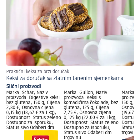
Praktični keksi za brzi doručak
Pr
Keksi za doručak sa zlatnim lanenim sjemenkama
Bo
Slični proizvodi
Marka: Schär; Naziv
Marka: Gullon; Naziv
Marka: S
proizvoda: Digestive keksi
proizvoda: Keksi s
proizvod
bez glutena, 150 g; Cijena:
komadićima čokolade, bez
150 g; Ci
2,80 €; Osnovna cijena:
glutena, 125 g; Cijena:
Osnovna 
0,15 kg (18,67 € za 1 kg);
2,75 €; Osnovna cijena:
(19,67 € 
Dostupnost: Status zeleno
0,125 kg (22,00 € za 1 kg);
Dostupno
Dostupno za isporuku,
Dostupnost: Status zeleno
Dostupno
Status sivo Odaberi dm
Dostupno za isporuku,
Status s
Status sivo Odaberi dm
trgovinu
trgovinu