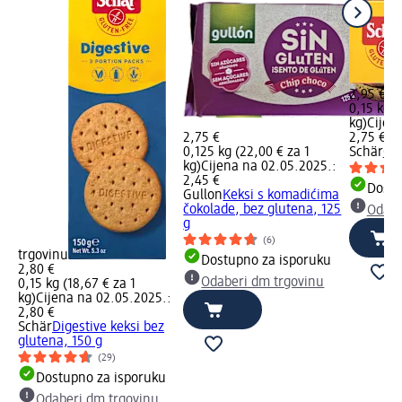
2,95 €
0,15 kg (
kg)
Cijen
2,75 €
2,75 €
0,125 kg (22,00 € za 1
Schär
Ora
kg)
Cijena na 02.05.2025.:
2,45 €
Dostu
Gullon
Keksi s komadićima
čokolade, bez glutena, 125
Odabe
g
(6)
trgovinu
Dostupno za isporuku
2,80 €
Odaberi dm trgovinu
0,15 kg (18,67 € za 1
kg)
Cijena na 02.05.2025.:
2,80 €
Schär
Digestive keksi bez
glutena, 150 g
(29)
Dostupno za isporuku
Odaberi dm trgovinu