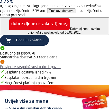
3,75 €
0,15 kg (25,00 € za 1 kg)
Cijena na 02.05.2025.: 3,75 €
Jedinična
cijena s uključenim PDV-om.
Troškovi dostave
nisu uključeni u
cijenu proizvoda.
Dobre cijene u svako
vrijeme
Nije poskupjelo od 05.02.2026.
Dodaj u košaricu
Dostupno za isporuku
Standardna dostava 2-3 radna dana
Provjerite raspoloživost u dm trgovini
Besplatna dostava iznad 49 €
Besplatan povrat i u dm trgovini
Mogućnost plaćanja pouzećem
Uvijek više za mene
Više o dm jamstvu dobrih cijena