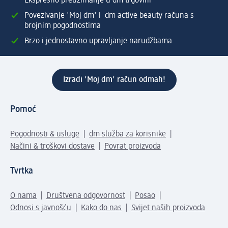
Ekspresno preuzimanje u dm trgovini
Povezivanje 'Moj dm' i dm active beauty računa s
brojnim pogodnostima
Brzo i jednostavno upravljanje narudžbama
Izradi 'Moj dm' račun odmah!
Pomoć
Pogodnosti & usluge
dm služba za korisnike
Načini & troškovi dostave
Povrat proizvoda
Tvrtka
O nama
Društvena odgovornost
Posao
Odnosi s javnošću
Kako do nas
Svijet naših proizvoda