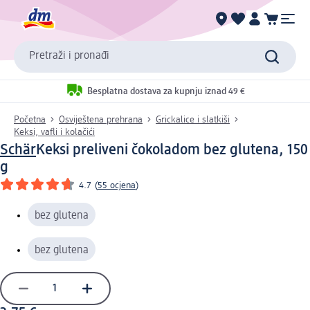
Pretraži i pronađi
Besplatna dostava za kupnju iznad 49 €
Početna
Osviještena prehrana
Grickalice i slatkiši
Keksi, vafli i kolačići
Schär
Keksi preliveni čokoladom bez glutena, 150
g
4.7
(
55 ocjena
)
bez glutena
bez glutena