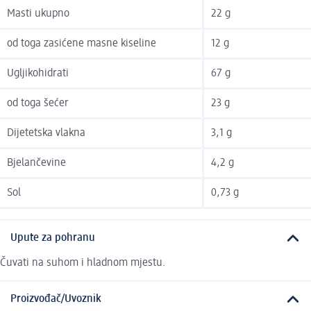
Masti ukupno
22 g
od toga zasićene masne kiseline
12 g
Ugljikohidrati
67 g
od toga šećer
23 g
Dijetetska vlakna
3,1 g
Bjelančevine
4,2 g
Sol
0,73 g
Upute za pohranu
Čuvati na suhom i hladnom mjestu.
Proizvođač/Uvoznik