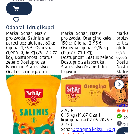
Odabrali i drugi kupci
Marka: Schär; Naziv
Marka: Schär; Naziv
Marka: S
proizvoda: Salinis slani
proizvoda: Orangino keksi,
proizvod
pereci bez glutena, 60 g;
150 g; Cijena: 2,95 €;
tortica 
Cijena: 1,75 €; Osnovna
Osnovna cijena: 0,15 kg
glutena, 
cijena: 0,06 kg (29,17 € za 1
(19,67 € za 1 kg);
0,95 €; 
kg); Dostupnost: Status
Dostupnost: Status zeleno
0,035 kg 
zeleno Dostupno za
Dostupno za isporuku,
Dostupno
isporuku, Status sivo
Status sivo Odaberi dm
Dostupno
Odaberi dm trgovinu
trgovinu
Status s
trgovinu
0,95 €
0,035 kg 
kg)
Cijen
0,95 €
Schär
Pau
kakaom b
2,95 €
0,15 kg (19,67 € za 1
Dostu
kg)
Cijena na 02.05.2025.:
2,75 €
Odabe
Schär
Orangino keksi, 150 g