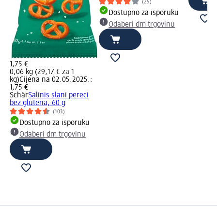
(25)
Dostupno za isporuku
Odaberi dm trgovinu
1,75 €
0,06 kg (29,17 € za 1
kg)
Cijena na 02.05.2025.:
1,75 €
Schär
Salinis slani pereci
bez glutena, 60 g
(103)
Dostupno za isporuku
Odaberi dm trgovinu