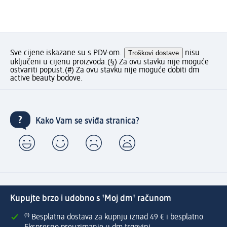
Sve cijene iskazane su s PDV-om.
Troškovi dostave
nisu
uključeni u cijenu proizvoda.
(§) Za ovu stavku nije moguće
ostvariti popust.
(#) Za ovu stavku nije moguće dobiti dm
active beauty bodove.
Kako Vam se sviđa stranica?
Kupujte brzo i udobno s 'Moj dm' računom
⁽¹⁾ Besplatna dostava za kupnju iznad 49 € i besplatno