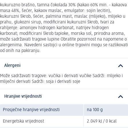
kukuruzno brašno, tamna čokolada 30% (kakao 60% min. - kakaova
masa 48%, šećer, kakaov maslac, emulgator: sojin lecitin),
kukuruzni škrob, šećer, palmina mast, maslac (mlijeko), mlijeko u
prahu, glukozni sirup, modificirani kukuruzni škrob, tvari za
rahljenje: amonijev hidrogen karbonat, natrijev hidrogen
karbonat; modificirani škrob tapioke, morska sol, prirodna aroma,
može sadržavati tragove lupine Obratite pozornost na napomene o
alergenima. Navedeni sastojci u online trgovini mogu se razlikovati
od onih na pakiranju.
Alergeni
Može sadržavati tragove: vučika i derivati vučike Sadrži: mlijeko i
mliječni derivati Sadrži: soja i derivati soje
Hranjive vrijednosti
Prosječne hranjive vrijednosti
na 100 g
Energetska vrijednost
2.049 kJ / 0 kcal