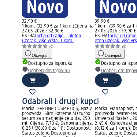
32,90 €
39,90 €
1 kom. (32,90 € za 1 kom.)
Cijena na
1 kom. (39,90 € za 1
27.05.2026.: 32,90 €
27.05.2026.: 39,90 €
ESTRA
Torba od rafije – pleteni
ESTRA
Torba od rafije
uzorak, više vrsta, 1 kom.
etno uzorak, više vrs
(0)
(0)
Obavijesti
Obavijesti
Dostupno za isporuku
Dostupno za ispo
Odaberi dm trgovinu
Odaberi dm trgov
Odabrali i drugi kupci
Marka: EVELINE COSMETICS; Naziv
Marka: Hansaplast; 
proizvoda: Slim Extreme 4D turbo
proizvoda: Water-res
serum za smanjenje celulita, 250
Universal flasteri, 2
ml; Cijena: 7,70 €; Osnovna cijena:
2,45 €; Osnovna cij
0,25 l (30,80 € za 1 l); Dostupnost:
(0,12 € za 1 kom.); 
Status zeleno Dostupno za
Status zeleno Dostu