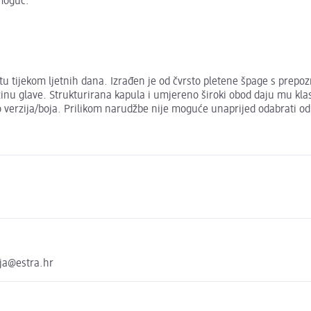
 moguć.
štitu tijekom ljetnih dana. Izrađen je od čvrsto pletene špage s prep
žinu glave. Strukturirana kapula i umjereno široki obod daju mu kla
ko verzija/boja. Prilikom narudžbe nije moguće unaprijed odabrati o
aja@estra.hr