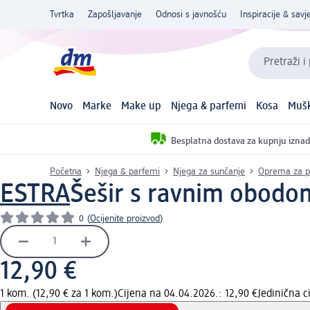
Tvrtka
Zapošljavanje
Odnosi s javnošću
Inspiracije & savje
Pretraži i
Novo
Marke
Make up
Njega & parfemi
Kosa
Mušk
Besplatna dostava za kupnju iznad
Početna
Njega & parfemi
Njega za sunčanje
Oprema za p
ESTRA
Šešir s ravnim obodo
0
(
Ocijenite proizvod
)
12,90 €
1 kom. (12,90 € za 1 kom.)
Cijena na 04.04.2026.: 12,90 €
Jedinična 