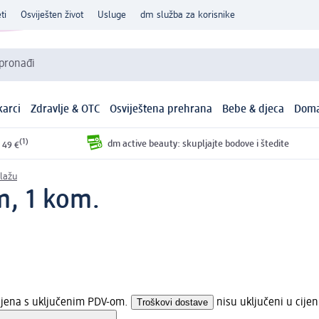
ti
Osviješten život
Usluge
dm služba za korisnike
 pronađi
arci
Zdravlje & OTC
Osviještena prehrana
Bebe & djeca
Doma
(1)
dm active beauty: skupljajte bodove i štedite
 49 €
lažu
m, 1 kom.
cijena s uključenim PDV-om.
Troškovi dostave
nisu uključeni u cije