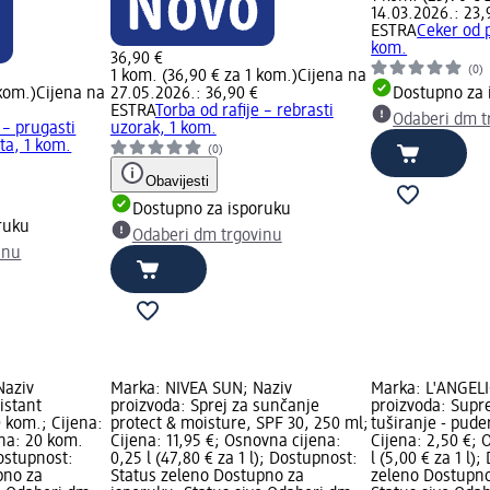
14.03.2026.: 23,
ESTRA
Ceker od p
kom.
36,90 €
(0)
1 kom. (36,90 € za 1 kom.)
Cijena na
 kom.)
Cijena na
27.05.2026.: 36,90 €
Dostupno za 
ESTRA
Torba od rafije – rebrasti
Odaberi dm t
 – prugasti
uzorak, 1 kom.
ta, 1 kom.
(0)
Obavijesti
Dostupno za isporuku
ruku
Odaberi dm trgovinu
inu
Naziv
Marka: NIVEA SUN; Naziv
Marka: L'ANGELI
istant
proizvoda: Sprej za sunčanje
proizvoda: Supr
0 kom.; Cijena:
protect & moisture, SPF 30, 250 ml;
tuširanje - pude
ena: 20 kom.
Cijena: 11,95 €; Osnovna cijena:
Cijena: 2,50 €; 
Dostupnost:
0,25 l (47,80 € za 1 l); Dostupnost:
l (5,00 € za 1 l)
pno za
Status zeleno Dostupno za
zeleno Dostupno