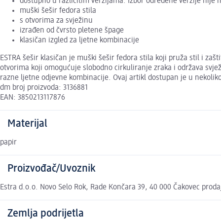
dostupno u različitim verzijama. Izbor određene verzije nije
muški šešir fedora stila
s otvorima za svježinu
izrađen od čvrsto pletene špage
klasičan izgled za ljetne kombinacije
ESTRA šešir klasičan je muški šešir fedora stila koji pruža stil i za
otvorima koji omogućuje slobodno cirkuliranje zraka i održava svje
razne ljetne odjevne kombinacije. Ovaj artikl dostupan je u nekoli
dm broj proizvoda: 3136881
EAN: 3850213117876
Materijal
papir
Proizvođač/Uvoznik
Estra d.o.o. Novo Selo Rok, Rade Končara 39, 40 000 Čakovec prod
Zemlja podrijetla