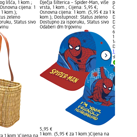
g lišća, 1 kom.;
Dječja šilterica – Spider-Man, više
proizvoda: N
 Osnovna cijena: 1
vrsta, 1 kom.; Cijena: 5,95 €;
Cijena: 6,50
 1 kom.);
Osnovna cijena: 1 kom. (5,95 € za 1
kom. (6,50 €
tus zeleno
kom.); Dostupnost: Status zeleno
Dostupnost:
oruku, Status sivo
Dostupno za isporuku, Status sivo
Dostupno za
vinu
Odaberi dm trgovinu
Odaberi dm 
6,50 €
1 kom. (6,50
14.04.2026.
Dekoracija 
1 kom.
Dostupno
Odaberi 
5,95 €
1 kom. (5,95 € za 1 kom.)
Cijena na
za 1 kom.)
Cijena na