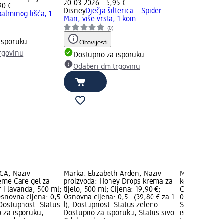
20.03.2026.: 5,95 €
90 €
Disney
Dječja šilterica – Spider-
alminog lišća, 1
Man, više vrsta, 1 kom.
(0)
isporuku
Obavijesti
rgovinu
Dostupno za isporuku
Odaberi dm trgovinu
CA; Naziv
Marka: Elizabeth Arden; Naziv
Marka: ogx;
eme Care gel za
proizvoda: Honey Drops krema za
keratin oil
r i lavanda, 500 ml;
tijelo, 500 ml; Cijena: 19,90 €;
Cijena: 7,6
Osnovna cijena: 0,5
Osnovna cijena: 0,5 l (39,80 € za 1
0,385 l (19,
; Dostupnost: Status
l); Dostupnost: Status zeleno
Status zele
 za isporuku,
Dostupno za isporuku, Status sivo
isporuku, S