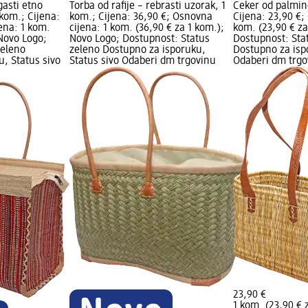
gasti etno
Torba od rafije – rebrasti uzorak, 1
Ceker od palmino
 kom.; Cijena:
kom.; Cijena: 36,90 €; Osnovna
Cijena: 23,90 €;
ena: 1 kom.
cijena: 1 kom. (36,90 € za 1 kom.);
kom. (23,90 € za
 Novo Logo;
Novo Logo; Dostupnost: Status
Dostupnost: Sta
zeleno
zeleno Dostupno za isporuku,
Dostupno za isp
, Status sivo
Status sivo Odaberi dm trgovinu
Odaberi dm trgo
23,90 €
1 kom. (23,90 € 