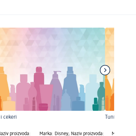
i cekeri
Tunike
aziv proizvoda:
Marka: Disney; Naziv proizvoda:
Marka: Deko