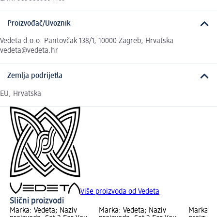
Proizvođač/Uvoznik
Vedeta d.o.o. Pantovčak 138/1, 10000 Zagreb, Hrvatska
vedeta@vedeta.hr
Zemlja podrijetla
EU, Hrvatska
Više proizvoda od Vedeta
Slični proizvodi
Marka: Vedeta; Naziv
Marka: Vedeta; Naziv
Marka: V