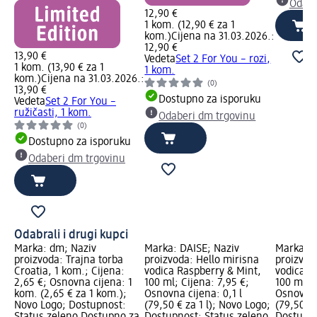
Odabe
12,90 €
1 kom. (12,90 € za 1
kom.)
Cijena na 31.03.2026.:
12,90 €
13,90 €
Vedeta
Set 2 For You – rozi,
1 kom. (13,90 € za 1
1 kom.
kom.)
Cijena na 31.03.2026.:
(0)
13,90 €
Dostupno za isporuku
Vedeta
Set 2 For You –
ružičasti, 1 kom.
Odaberi dm trgovinu
(0)
Dostupno za isporuku
Odaberi dm trgovinu
Odabrali i drugi kupci
Marka: dm; Naziv
Marka: DAISE; Naziv
Marka: D
proizvoda: Trajna torba
proizvoda: Hello mirisna
proizvod
Croatia, 1 kom.; Cijena:
vodica Raspberry & Mint,
vodica R
2,65 €; Osnovna cijena: 1
100 ml; Cijena: 7,95 €;
100 ml; C
kom. (2,65 € za 1 kom.);
Osnovna cijena: 0,1 l
Osnovna c
Novo Logo; Dostupnost:
(79,50 € za 1 l); Novo Logo;
(79,50 € 
Status zeleno Dostupno za
Dostupnost: Status zeleno
Dostupno