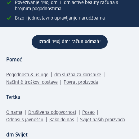
Povezivanje 'Moj dm' i dm active beauty računa s
brojnim pogodnostima
Brzo i jednostavno upravljanje narudžbama
Izradi 'Moj dm' račun odmah!
Pomoć
Pogodnosti & usluge
dm služba za korisnike
Načini & troškovi dostave
Povrat proizvoda
Tvrtka
O nama
Društvena odgovornost
Posao
Odnosi s javnošću
Kako do nas
Svijet naših proizvoda
dm Svijet