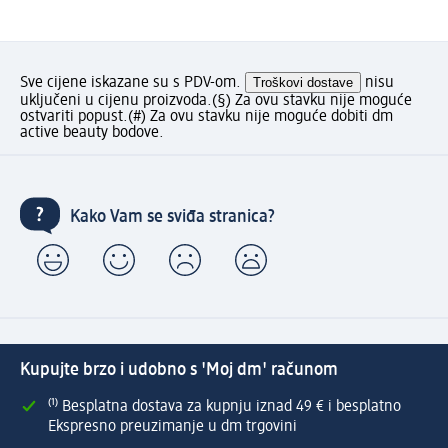
Sve cijene iskazane su s PDV-om.
Troškovi dostave
nisu
uključeni u cijenu proizvoda.
(§) Za ovu stavku nije moguće
ostvariti popust.
(#) Za ovu stavku nije moguće dobiti dm
active beauty bodove.
Kako Vam se sviđa stranica?
Kupujte brzo i udobno s 'Moj dm' računom
⁽¹⁾ Besplatna dostava za kupnju iznad 49 € i besplatno
Ekspresno preuzimanje u dm trgovini