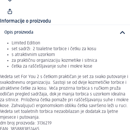
Informacije o proizvodu
Opis proizvoda
Limited Edition
set sadrži: 2 toaletne torbice i četku za kosu
s atraktivnim uzorkom
za praktičnu organizaciju kozmetike i sitnica
četka za raščešljavanje suhe i mokre kose
Vedeta set For You 2 s četkom praktičan je set za svako putovanje i
svakodnevnu organizaciju. Sastoji se od dvije kozmetičke torbice i
atraktivne četke za kosu. Veća prozirna torbica s ručkom pruža
odličan pregled sadržaja, dok je manja torbica s uzorkom idealna
za sitnice. Priložena četka pomaže pri raščešljavanju suhe i mokre
kose. Zahvaljujući ergonomskom obliku četka savršeno leži u ruci.
Vedeta set toaletnih torbica nezaobilazan je dodatak za ljetne
mjesece i putovanja.
dm broj proizvoda: 3136219
EAN: 3858883851465