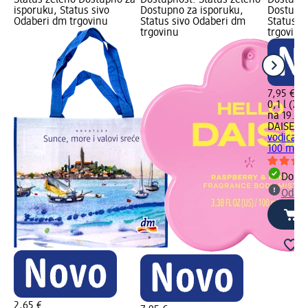
isporuku, Status sivo
Dostupno za isporuku,
Dostupno
Odaberi dm trgovinu
Status sivo Odaberi dm
Status s
trgovinu
trgovinu
7,95 €
0,1 l (79,
na 19.05
DAISE
Lo
vodica R
100 ml
Dostu
Odabe
2,65 €