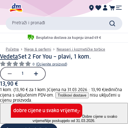
Pretraži i pronađi
Besplatna dostava za kupnju iznad 49 €
Početna
Njega & parfemi
Neseseri i kozmetičke torbice
Vedeta
Set 2 For You – plavi, 1 kom.
0
(
Ocijenite proizvod
)
13,90 €
1 kom. (13,90 € za 1 kom.)
Cijena na 31.03.2026.: 13,90 €
Jedinična
cijena s uključenim PDV-om.
Troškovi dostave
nisu uključeni u
cijenu proizvoda.
Dobre cijene u svako
vrijeme
Nije poskupjelo od 31.03.2026.