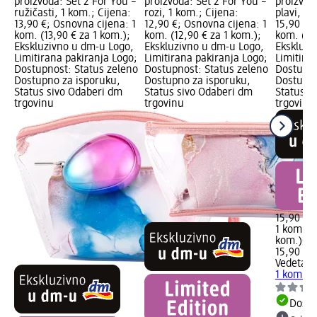
proizvoda: Set 2 For You –
proizvoda: Set 2 For You –
proizvod
ružičasti, 1 kom.; Cijena:
rozi, 1 kom.; Cijena:
plavi, 1 
13,90 €; Osnovna cijena: 1
12,90 €; Osnovna cijena: 1
15,90 €;
kom. (13,90 € za 1 kom.);
kom. (12,90 € za 1 kom.);
kom. (15
Ekskluzivno u dm-u Logo,
Ekskluzivno u dm-u Logo,
Ekskluzi
Limitirana pakiranja Logo;
Limitirana pakiranja Logo;
Limitira
Dostupnost: Status zeleno
Dostupnost: Status zeleno
Dostupno
Dostupno za isporuku,
Dostupno za isporuku,
Dostupno
Status sivo Odaberi dm
Status sivo Odaberi dm
Status s
trgovinu
trgovinu
trgovinu
15,90 €
1 kom. (1
kom.)
Cij
15,90 €
Vedeta
Se
1 kom.
Dostu