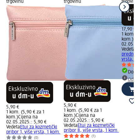
trgovinu
trgovinu
trgovinu
17,90 €
1 kom. (1
kom.)
Cij
02.05.20
Vedeta
To
prednjim
vrsta, 1 
Dostu
Odabe
5,90 €
5,90 €
1 kom. (5,90 € za 1
1 kom. (5,90 € za 1
kom.)
Cijena na
kom.)
Cijena na
02.05.2025.: 5,90 €
02.05.2025.: 5,90 €
Vedeta
Etui za kozmetički
Vedeta
Etui za kozmetički
pribor 8, više vrsta, 1 kom.
pribor 1, više vrsta, 1 kom.
(1)
(0)