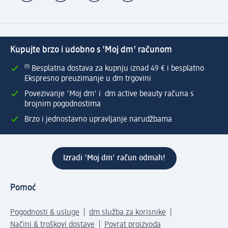
Kupujte brzo i udobno s 'Moj dm' računom
⁽¹⁾ Besplatna dostava za kupnju iznad 49 € i besplatno
Ekspresno preuzimanje u dm trgovini
Povezivanje 'Moj dm' i dm active beauty računa s
brojnim pogodnostima
Brzo i jednostavno upravljanje narudžbama
Izradi 'Moj dm' račun odmah!
Pomoć
Pogodnosti & usluge
dm služba za korisnike
Načini & troškovi dostave
Povrat proizvoda