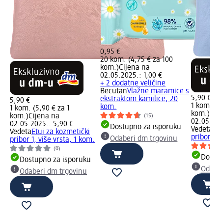
0,95 €
20 kom. (4,75 € za 100
kom.)
Cijena na
02.05.2025.: 1,00 €
+ 2 dodatne veličine
Becutan
Vlažne maramice s
5,90 €
ekstraktom kamilice, 20
5,90 €
1 kom. (5
kom.
1 kom. (5,90 € za 1
kom.)
Cij
kom.)
Cijena na
(15)
02.05.20
02.05.2025.: 5,90 €
Dostupno za isporuku
Vedeta
Et
Vedeta
Etui za kozmetički
pribor 8,
Odaberi dm trgovinu
pribor 1, više vrsta, 1 kom.
(0)
Dostu
Dostupno za isporuku
Odabe
Odaberi dm trgovinu