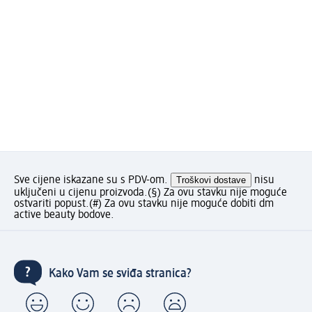
Sve cijene iskazane su s PDV-om.
Troškovi dostave
nisu
uključeni u cijenu proizvoda.
(§) Za ovu stavku nije moguće
ostvariti popust.
(#) Za ovu stavku nije moguće dobiti dm
active beauty bodove.
Kako Vam se sviđa stranica?