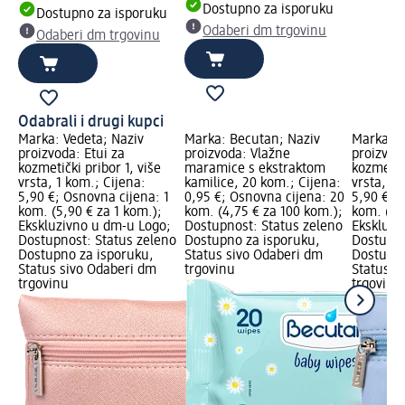
Dostupno za isporuku
Dostupno za isporuku
Odaberi dm trgovinu
Odaberi dm trgovinu
Odabrali i drugi kupci
Marka: Vedeta; Naziv
Marka: Becutan; Naziv
Marka: V
proizvoda: Etui za
proizvoda: Vlažne
proizvoda
kozmetički pribor 1, više
maramice s ekstraktom
kozmetičk
vrsta, 1 kom.; Cijena:
kamilice, 20 kom.; Cijena:
vrsta, 1 
5,90 €; Osnovna cijena: 1
0,95 €; Osnovna cijena: 20
5,90 €; 
kom. (5,90 € za 1 kom.);
kom. (4,75 € za 100 kom.);
kom. (5,
Ekskluzivno u dm-u Logo;
Dostupnost: Status zeleno
Ekskluzi
Dostupnost: Status zeleno
Dostupno za isporuku,
Dostupno
Dostupno za isporuku,
Status sivo Odaberi dm
Dostupno
Status sivo Odaberi dm
trgovinu
Status s
trgovinu
trgovinu