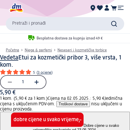
Pretraži i pronađi
Besplatna dostava za kupnju iznad 49 €
Početna
Njega & parfemi
Neseseri i kozmetičke torbice
Vedeta
Etui za kozmetički pribor 3, više vrsta, 1
kom.
5
(
3 ocjene
)
5,90 €
1 kom. (5,90 € za 1 kom.)
Cijena na 02.05.2025.: 5,90 €
Jedinična
cijena s uključenim PDV-om.
Troškovi dostave
nisu uključeni u
cijenu proizvoda.
Dobre cijene u svako
vrijeme
Nije poskupjelo od 23.05.2024.