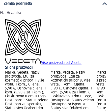
Zemlja podrijetla
EU, Hrvatska
Više proizvoda od Vedeta
Slični proizvodi
Marka: Vedeta; Naziv
Marka: Vedeta; Naziv
Marka: V
proizvoda: Etui za
proizvoda: Etui za
proizvod
kozmetički pribor 1, više
kozmetički pribor 8, više
s prednj
vrsta, 1 kom.; Cijena:
vrsta, 1 kom.; Cijena:
vrsta, 1 
5,90 €; Osnovna cijena: 1
5,90 €; Osnovna cijena: 1
17,90 €;
kom. (5,90 € za 1 kom.);
kom. (5,90 € za 1 kom.);
kom. (17,
Ekskluzivno u dm-u Logo;
Ekskluzivno u dm-u Logo;
Ekskluzi
Dostupnost: Status zeleno
Dostupnost: Status zeleno
Dostupno
Dostupno za isporuku,
Dostupno za isporuku,
Dostupno
Status sivo Odaberi dm
Status sivo Odaberi dm
Status s