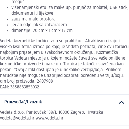
moguć.
višenamjenski etui za make up, punjač za mobitel, USB stick,
dokumente ili lijekove
zauzima malo prostora
jedan odjeljak sa zatvaračem
dimenzije: 20 cm x 1 cm x 15 cm
Vedeta kozmetičke torbice vrlo su praktične. Atraktivan dizajn i
visoko kvalitetna izrada po kojoj je Vedeta poznata, čine ovu torbicu
najboljim prijateljem u svakodnevnom okruženju. Kozmetička
torbica Vedeta mjesto je u kojem možete čuvati sve Vaše omiljene
kozmetičke proizvode i make up. Torbica je također savršena kao
pokon. *Ovaj artikl dostupan je u nekoliko verzija/boja. Prilikom
narudžbe nije moguće unaprijed odabrati određenu verziju/boju.
dm broj proizvoda: 2407908
EAN: 3858883853032
Proizvođač/Uvoznik
Vedeta d.o.o. Pantovčak 138/1, 10000 Zagreb, Hrvatska
vedeta@vedeta.hr www.vedeta.hr