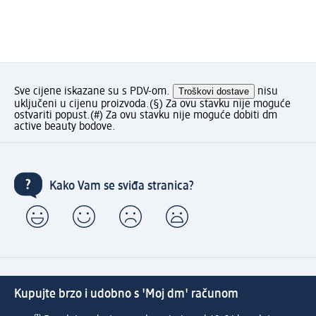
Sve cijene iskazane su s PDV-om.
Troškovi dostave
nisu
uključeni u cijenu proizvoda.
(§) Za ovu stavku nije moguće
ostvariti popust.
(#) Za ovu stavku nije moguće dobiti dm
active beauty bodove.
Kako Vam se sviđa stranica?
Kupujte brzo i udobno s 'Moj dm' računom