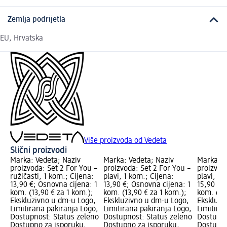
Zemlja podrijetla
EU, Hrvatska
Više proizvoda od Vedeta
Slični proizvodi
Marka: Vedeta; Naziv
Marka: Vedeta; Naziv
Marka: V
proizvoda: Set 2 For You –
proizvoda: Set 2 For You –
proizvod
ružičasti, 1 kom.; Cijena:
plavi, 1 kom.; Cijena:
plavi, 1 
13,90 €; Osnovna cijena: 1
13,90 €; Osnovna cijena: 1
15,90 €;
kom. (13,90 € za 1 kom.);
kom. (13,90 € za 1 kom.);
kom. (15
Ekskluzivno u dm-u Logo,
Ekskluzivno u dm-u Logo,
Ekskluzi
Limitirana pakiranja Logo;
Limitirana pakiranja Logo;
Limitira
Dostupnost: Status zeleno
Dostupnost: Status zeleno
Dostupno
Dostupno za isporuku,
Dostupno za isporuku,
Dostupno