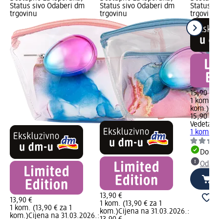
Status sivo Odaberi dm
Status sivo Odaberi dm
Status s
trgovinu
trgovinu
trgovinu
15,90 €
1 kom. (1
kom.)
Cij
15,90 €
Vedeta
Se
1 kom.
Dostu
Odabe
13,90 €
13,90 €
1 kom. (13,90 € za 1
1 kom. (13,90 € za 1
kom.)
Cijena na 31.03.2026.:
kom.)
Cijena na 31.03.2026.: