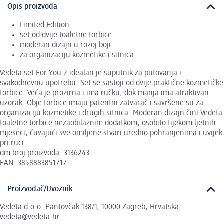
Opis proizvoda
Limited Edition
set od dvije toaletne torbice
moderan dizajn u rozoj boji
za organizaciju kozmetike i sitnica
Vedeta set For You 2 idealan je suputnik za putovanja i
svakodnevnu upotrebu. Set se sastoji od dvije praktične kozmetičke
torbice. Veća je prozirna i ima ručku, dok manja ima atraktivan
uzorak. Obje torbice imaju patentni zatvarač i savršene su za
organizaciju kozmetike i drugih sitnica. Moderan dizajn čini Vedeta
toaletne torbice nezaobilaznim dodatkom, osobito tijekom ljetnih
mjeseci, čuvajući sve omiljene stvari uredno pohranjenima i uvijek
pri ruci.
dm broj proizvoda: 3136243
EAN: 3858883851717
Proizvođač/Uvoznik
Vedeta d.o.o. Pantovčak 138/1, 10000 Zagreb, Hrvatska
vedeta@vedeta.hr