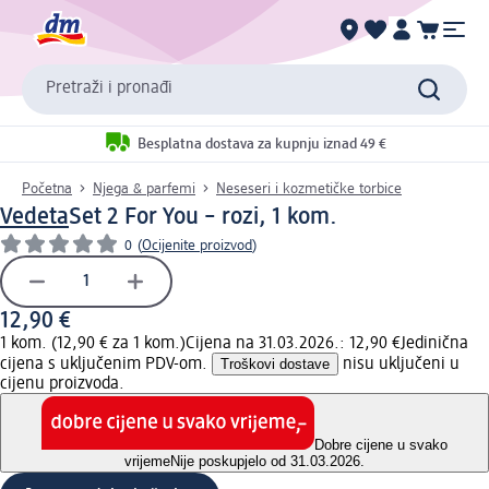
Pretraži i pronađi
Besplatna dostava za kupnju iznad 49 €
Početna
Njega & parfemi
Neseseri i kozmetičke torbice
Vedeta
Set 2 For You – rozi, 1 kom.
0
(
Ocijenite proizvod
)
12,90 €
1 kom. (12,90 € za 1 kom.)
Cijena na 31.03.2026.: 12,90 €
Jedinična
cijena s uključenim PDV-om.
Troškovi dostave
nisu uključeni u
cijenu proizvoda.
Dobre cijene u svako
vrijeme
Nije poskupjelo od 31.03.2026.