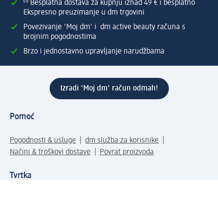
⁽¹⁾ Besplatna dostava za kupnju iznad 49 € i besplatno
Ekspresno preuzimanje u dm trgovini
Povezivanje 'Moj dm' i dm active beauty računa s
brojnim pogodnostima
Brzo i jednostavno upravljanje narudžbama
Izradi 'Moj dm' račun odmah!
Pomoć
Pogodnosti & usluge
dm služba za korisnike
Načini & troškovi dostave
Povrat proizvoda
Tvrtka
O nama
Društvena odgovornost
Posao
Odnosi s javnošću
Kako do nas
Svijet naših proizvoda