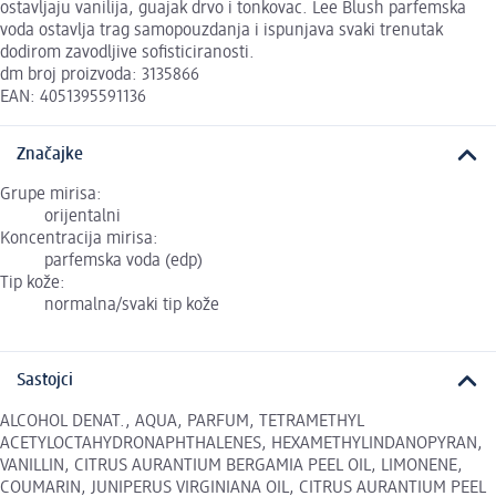
ostavljaju vanilija, guajak drvo i tonkovac. Lee Blush parfemska
voda ostavlja trag samopouzdanja i ispunjava svaki trenutak
dodirom zavodljive sofisticiranosti.
dm broj proizvoda: 3135866
EAN: 4051395591136
Značajke
Grupe mirisa:
orijentalni
Koncentracija mirisa:
parfemska voda (edp)
Tip kože:
normalna/svaki tip kože
Sastojci
ALCOHOL DENAT., AQUA, PARFUM, TETRAMETHYL
ACETYLOCTAHYDRONAPHTHALENES, HEXAMETHYLINDANOPYRAN,
VANILLIN, CITRUS AURANTIUM BERGAMIA PEEL OIL, LIMONENE,
COUMARIN, JUNIPERUS VIRGINIANA OIL, CITRUS AURANTIUM PEEL