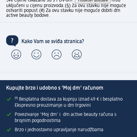
Sve cijene iskazane su s PDV-om.
Troškovi dostave
nisu
uključeni u cijenu proizvoda.
(§) Za ovu stavku nije moguće
ostvariti popust.
(#) Za ovu stavku nije moguće dobiti dm
active beauty bodove.
Kako Vam se sviđa stranica?
Kupujte brzo i udobno s 'Moj dm' računom
⁽¹⁾ Besplatna dostava za kupnju iznad 49 € i besplatno
Ekspresno preuzimanje u dm trgovini
Povezivanje 'Moj dm' i dm active beauty računa s
brojnim pogodnostima
Brzo i jednostavno upravljanje narudžbama