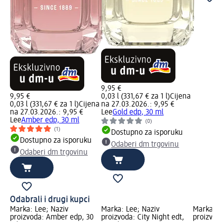
9,95 €
9,95 €
0,03 l (331,67 € za 1 l)
Cijena
0,03 l (331,67 € za 1 l)
Cijena
na 27.03.2026.: 9,95 €
na 27.03.2026.: 9,95 €
Lee
Gold edp, 30 ml
Lee
Amber edp, 30 ml
(0)
(1)
Dostupno za isporuku
Dostupno za isporuku
Odaberi dm trgovinu
Odaberi dm trgovinu
Odabrali i drugi kupci
Marka: Lee; Naziv
Marka: Lee; Naziv
Marka: L
proizvoda: Amber edp, 30
proizvoda: City Night edt,
proizvod