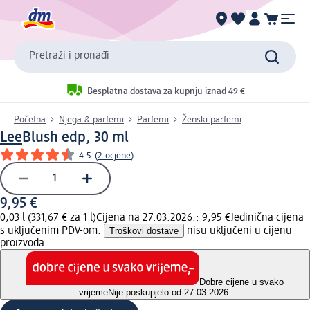
Pretraži i pronađi
Besplatna dostava za kupnju iznad 49 €
Početna
Njega & parfemi
Parfemi
Ženski parfemi
Lee
Blush edp, 30 ml
4.5
(
2 ocjene
)
9,95 €
0,03 l (331,67 € za 1 l)
Cijena na 27.03.2026.: 9,95 €
Jedinična cijena
s uključenim PDV-om.
Troškovi dostave
nisu uključeni u cijenu
proizvoda.
Dobre cijene u svako
vrijeme
Nije poskupjelo od 27.03.2026.