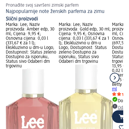
Pronađite svoj savršeni zimski parfem
Iz
Najpopularnije note ženskih parfema za zimu
La
Slični proizvodi
Marka: Lee; Naziv
Marka: Lee; Naziv
Marka: B
proizvoda: Amber edp, 30
proizvoda: Gold edp, 30 ml;
proizvod
ml; Cijena: 9,95 €;
Cijena: 9,95 €; Osnovna
ml; Cijen
Osnovna cijena: 0,03 l
cijena: 0,03 l (331,67 € za 1
Osnovna 
(331,67 € za 1 l);
l); Ekskluzivno u dm-u
(697,50 €
Ekskluzivno u dm-u Logo;
Logo; Dostupnost: Status
Dostupno
Dostupnost: Status zeleno
zeleno Dostupno za
Dostupno
Dostupno za isporuku,
isporuku, Status sivo
Status s
Status sivo Odaberi dm
Odaberi dm trgovinu
trgovinu
trgovinu
13,95 €
0,02 l (6
l)
Cijena 
13,95 €
Betty Ba
ml
Dostu
Odabe