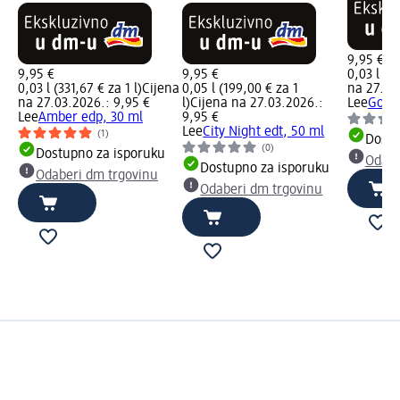
9,95 €
9,95 €
9,95 €
0,03 l (33
0,03 l (331,67 € za 1 l)
Cijena
0,05 l (199,00 € za 1
na 27.03
na 27.03.2026.: 9,95 €
l)
Cijena na 27.03.2026.:
Lee
Gold 
Lee
Amber edp, 30 ml
9,95 €
Lee
City Night edt, 50 ml
(1)
Dostu
(0)
Dostupno za isporuku
Odabe
Dostupno za isporuku
Odaberi dm trgovinu
Odaberi dm trgovinu