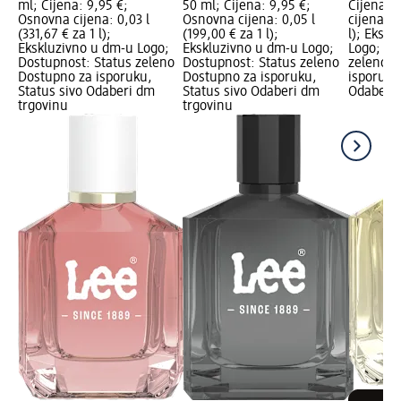
ml; Cijena: 9,95 €;
50 ml; Cijena: 9,95 €;
Cijena: 
Osnovna cijena: 0,03 l
Osnovna cijena: 0,05 l
cijena: 0
(331,67 € za 1 l);
(199,00 € za 1 l);
l); Eksk
Ekskluzivno u dm-u Logo;
Ekskluzivno u dm-u Logo;
Logo; Do
Dostupnost: Status zeleno
Dostupnost: Status zeleno
zeleno D
Dostupno za isporuku,
Dostupno za isporuku,
isporuku
Status sivo Odaberi dm
Status sivo Odaberi dm
Odaberi 
trgovinu
trgovinu