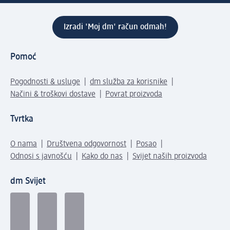
Izradi 'Moj dm' račun odmah!
Pomoć
Pogodnosti & usluge
dm služba za korisnike
Načini & troškovi dostave
Povrat proizvoda
Tvrtka
O nama
Društvena odgovornost
Posao
Odnosi s javnošću
Kako do nas
Svijet naših proizvoda
dm Svijet