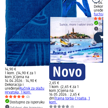
14.04.20
Dekoracij
uređenj
fuchsia,
Dostu
Odabe
14,90 €
1 kom. (14,90 € za 1
kom.)
Cijena na
14.04.2026.: 14,90 €
2,65 €
Dekoracija i
1 kom. (2,65 € za 1
uređenje
Ručnik za plažu
kom.)
Cijena na
Hrvatska, 1 kom.
16.05.2026.: 2,65 €
(2)
dm
Trajna torba Croatia, 1
Dostupno za isporuku
kom.
(0)