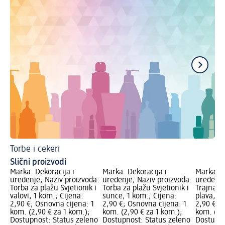
Torbe i cekeri
Tu
Slični proizvodi
Marka: Dekoracija i
Marka: Dekoracija i
Marka: D
uređenje; Naziv proizvoda:
uređenje; Naziv proizvoda:
uređenje
Torba za plažu Svjetionik i
Torba za plažu Svjetionik i
Trajna t
valovi, 1 kom.; Cijena:
sunce, 1 kom.; Cijena:
plava, 1 
2,90 €; Osnovna cijena: 1
2,90 €; Osnovna cijena: 1
2,90 €; 
kom. (2,90 € za 1 kom.);
kom. (2,90 € za 1 kom.);
kom. (2,
Dostupnost: Status zeleno
Dostupnost: Status zeleno
Dostupno