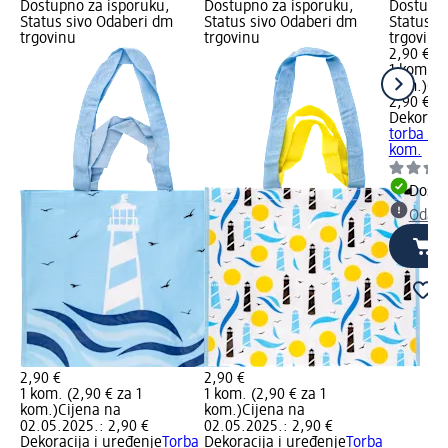
Dostupno za isporuku,
Dostupno za isporuku,
Dostupno
Status sivo Odaberi dm
Status sivo Odaberi dm
Status s
trgovinu
trgovinu
trgovinu
2,90 €
1 kom. (2
kom.)
Cij
2,90 €
Dekoraci
torba Cro
kom.
Dostu
Odabe
2,90 €
2,90 €
1 kom. (2,90 € za 1
1 kom. (2,90 € za 1
kom.)
Cijena na
kom.)
Cijena na
02.05.2025.: 2,90 €
02.05.2025.: 2,90 €
Dekoracija i uređenje
Torba
Dekoracija i uređenje
Torba