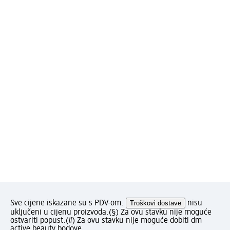
Sve cijene iskazane su s PDV-om.
Troškovi dostave
nisu
uključeni u cijenu proizvoda.
(§) Za ovu stavku nije moguće
ostvariti popust.
(#) Za ovu stavku nije moguće dobiti dm
active beauty bodove.