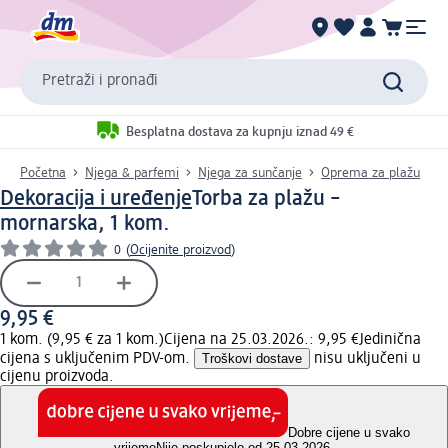
Pretraži i pronađi
Besplatna dostava za kupnju iznad 49 €
Početna
Njega & parfemi
Njega za sunčanje
Oprema za plažu
Dekoracija i uređenje
Torba za plažu –
mornarska, 1 kom.
0
(
Ocijenite proizvod
)
9,95 €
1 kom. (9,95 € za 1 kom.)
Cijena na 25.03.2026.: 9,95 €
Jedinična
cijena s uključenim PDV-om.
Troškovi dostave
nisu uključeni u
cijenu proizvoda.
Dobre cijene u svako
vrijeme
Nije poskupjelo od 25.03.2026.