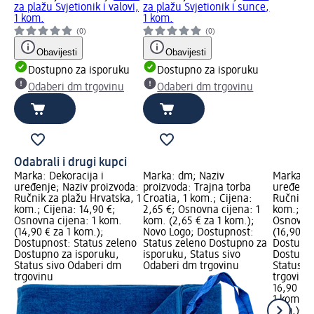
za plažu Svjetionik i valovi,
za plažu Svjetionik i sunce,
1 kom.
1 kom.
(0)
(0)
Obavijesti
Obavijesti
Dostupno za isporuku
Dostupno za isporuku
Odaberi dm trgovinu
Odaberi dm trgovinu
Odabrali i drugi kupci
Marka: Dekoracija i
Marka: dm; Naziv
Marka: D
uređenje; Naziv proizvoda:
proizvoda: Trajna torba
uređenje
Ručnik za plažu Hrvatska, 1
Croatia, 1 kom.; Cijena:
Ručnik za
kom.; Cijena: 14,90 €;
2,65 €; Osnovna cijena: 1
kom.; Ci
Osnovna cijena: 1 kom.
kom. (2,65 € za 1 kom.);
Osnovna 
(14,90 € za 1 kom.);
Novo Logo; Dostupnost:
(16,90 € 
Dostupnost: Status zeleno
Status zeleno Dostupno za
Dostupno
Dostupno za isporuku,
isporuku, Status sivo
Dostupno
Status sivo Odaberi dm
Odaberi dm trgovinu
Status s
trgovinu
trgovinu
16,90 €
1 kom. (1
kom.)
Cij