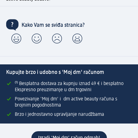
Kako Vam se sviđa stranica?
Kupujte brzo i udobno s 'Moj dm' računom
⁽¹⁾ Besplatna dostava za kupnju iznad 49 € i besplatno
Ekspresno preuzimanje u dm trgovini
Povezivanje 'Moj dm' i dm active beauty računa s
brojnim pogodnostima
Brzo i jednostavno upravljanje narudžbama
Izradi 'Moj dm' račun odmah!