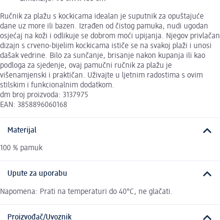
Ručnik za plažu s kockicama idealan je suputnik za opuštajuće
dane uz more ili bazen. Izrađen od čistog pamuka, nudi ugodan
osjećaj na koži i odlikuje se dobrom moći upijanja. Njegov privlačan
dizajn s crveno-bijelim kockicama ističe se na svakoj plaži i unosi
dašak vedrine. Bilo za sunčanje, brisanje nakon kupanja ili kao
podloga za sjedenje, ovaj pamučni ručnik za plažu je
višenamjenski i praktičan. Uživajte u ljetnim radostima s ovim
stilskim i funkcionalnim dodatkom.
dm broj proizvoda: 3137975
EAN: 3858896060168
Materijal
100 % pamuk
Upute za uporabu
Napomena: Prati na temperaturi do 40°C, ne glačati.
Proizvođač/Uvoznik