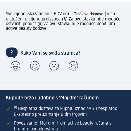
Sve cijene iskazane su s PDV-om.
Troškovi dostave
nisu
uključeni u cijenu proizvoda.
(§) Za ovu stavku nije moguće
ostvariti popust.
(#) Za ovu stavku nije moguće dobiti dm
active beauty bodove.
Kako Vam se sviđa stranica?
Kupujte brzo i udobno s 'Moj dm' računom
⁽¹⁾ Besplatna dostava za kupnju iznad 49 € i besplatno
Ekspresno preuzimanje u dm trgovini
Povezivanje 'Moj dm' i dm active beauty računa s
brojnim pogodnostima