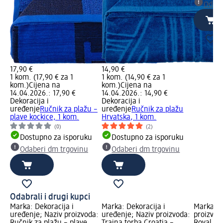
Odabe
17,90 €
14,90 €
1 kom. (17,90 € za 1
1 kom. (14,90 € za 1
kom.)
Cijena na
kom.)
Cijena na
14.04.2026.: 17,90 €
14.04.2026.: 14,90 €
Dekoracija i
Dekoracija i
uređenje
Ručnik za plažu –
uređenje
Ručnik za plažu
plave kockice, 1 kom.
Hrvatska, 1 kom.
(0)
(2)
Dostupno za isporuku
Dostupno za isporuku
Odaberi dm trgovinu
Odaberi dm trgovinu
Odabrali i drugi kupci
Marka: Dekoracija i
Marka: Dekoracija i
Marka: C
uređenje; Naziv proizvoda:
uređenje; Naziv proizvoda:
proizvod