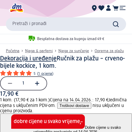
Pretraži i pronađi
Besplatna dostava za kupnju iznad 49 €
Početna
Njega & parfemi
Njega za sunčanje
Oprema za plažu
Dekoracija i uređenje
Ručnik za plažu – crveno-
bijele kockice, 1 kom.
5
(
1 ocjena
)
17,90 €
1 kom. (17,90 € za 1 kom.)
Cijena na 14.04.2026.: 17,90 €
Jedinična
cijena s uključenim PDV-om.
Troškovi dostave
nisu uključeni u
cijenu proizvoda.
Dobre cijene u svako
vrijeme
Nije poskupjelo od 14.04.2026.