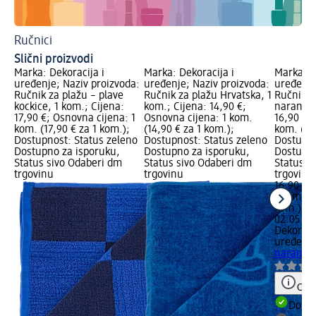
Ručnici
Tu
Slični proizvodi
Marka: Dekoracija i
Marka: Dekoracija i
Marka: D
uređenje; Naziv proizvoda:
uređenje; Naziv proizvoda:
uređenje
Ručnik za plažu – plave
Ručnik za plažu Hrvatska, 1
Ručnik z
kockice, 1 kom.; Cijena:
kom.; Cijena: 14,90 €;
narančas
17,90 €; Osnovna cijena: 1
Osnovna cijena: 1 kom.
16,90 €;
kom. (17,90 € za 1 kom.);
(14,90 € za 1 kom.);
kom. (16
Dostupnost: Status zeleno
Dostupnost: Status zeleno
Dostupno
Dostupno za isporuku,
Dostupno za isporuku,
Dostupno
Status sivo Odaberi dm
Status sivo Odaberi dm
Status s
trgovinu
trgovinu
trgovinu
16,90 €
1 kom. (1
kom.)
Cij
02.05.20
Dekoracij
uređenj
narančas
Obav
Dostu