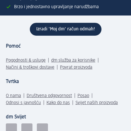
Brzo i jednostavno upravljanje narudžbama
Izradi 'Moj dm' račun odmah!
Pomoć
Pogodnosti & usluge
dm služba za korisnike
Načini & troškovi dostave
Povrat proizvoda
Tvrtka
O nama
Društvena odgovornost
Posao
Odnosi s javnošću
Kako do nas
Svijet naših proizvoda
dm Svijet