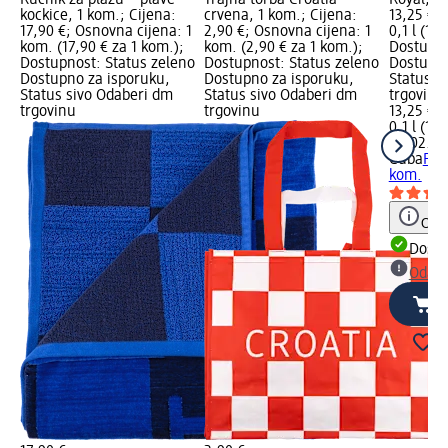
Ručnik za plažu – plave
Trajna torba Croatia –
Royal, 1 
kockice, 1 kom.; Cijena:
crvena, 1 kom.; Cijena:
13,25 €;
17,90 €; Osnovna cijena: 1
2,90 €; Osnovna cijena: 1
0,1 l (132
kom. (17,90 € za 1 kom.);
kom. (2,90 € za 1 kom.);
Dostupno
Dostupnost: Status zeleno
Dostupnost: Status zeleno
Dostupno
Dostupno za isporuku,
Dostupno za isporuku,
Status s
Status sivo Odaberi dm
Status sivo Odaberi dm
trgovinu
trgovinu
trgovinu
13,25 €
0,1 l (132
na 02.05
Cuba
Pok
kom.
Obav
Dostu
Odabe