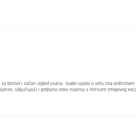
 za blistav i sočan izgled usana. Svako sjajilo u setu ima jedinstven
nijanse, uključujući i potpuno novu nijansu s mirisom zmajevog voća. 