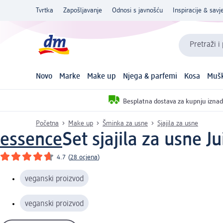
Tvrtka
Zapošljavanje
Odnosi s javnošću
Inspiracije & savje
Pretraži i
Novo
Marke
Make up
Njega & parfemi
Kosa
Mušk
Besplatna dostava za kupnju iznad
Početna
Make up
Šminka za usne
Sjajila za usne
essence
Set sjajila za usne J
4.7
(
28 ocjena
)
veganski proizvod
veganski proizvod