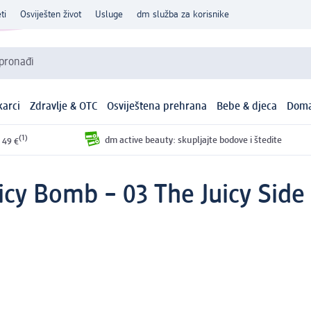
ti
Osviješten život
Usluge
dm služba za korisnike
 pronađi
arci
Zdravlje & OTC
Osviještena prehrana
Bebe & djeca
Doma
(1)
dm active beauty: skupljajte bodove i štedite
 49 €
uicy Bomb – 03 The Juicy Side