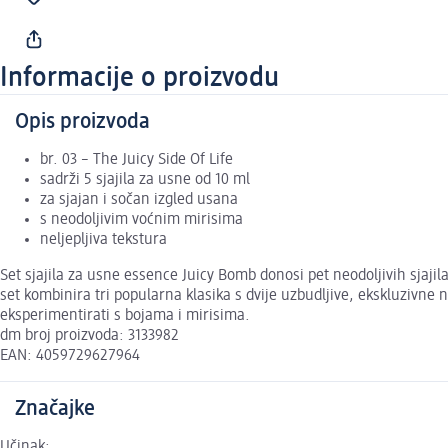
Informacije o proizvodu
Opis proizvoda
br. 03 – The Juicy Side Of Life
sadrži 5 sjajila za usne od 10 ml
za sjajan i sočan izgled usana
s neodoljivim voćnim mirisima
neljepljiva tekstura
Set sjajila za usne essence Juicy Bomb donosi pet neodoljivih sjajila
set kombinira tri popularna klasika s dvije uzbudljive, ekskluzivne 
eksperimentirati s bojama i mirisima.
dm broj proizvoda: 3133982
EAN: 4059729627964
Značajke
Učinak: