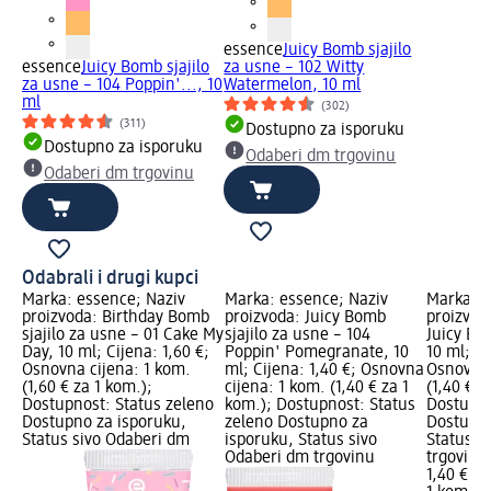
essence
Juicy Bomb sjajilo
essence
Juicy Bomb sjajilo
za usne – 102 Witty
za usne – 104 Poppin'..., 10
Watermelon, 10 ml
ml
(302)
(311)
Dostupno za isporuku
Dostupno za isporuku
Odaberi dm trgovinu
Odaberi dm trgovinu
Odabrali i drugi kupci
Marka: essence; Naziv
Marka: essence; Naziv
Marka: e
proizvoda: Birthday Bomb
proizvoda: Juicy Bomb
proizvoda
ty
sjajilo za usne – 01 Cake My
sjajilo za usne – 104
Juicy Bo
na:
Day, 10 ml; Cijena: 1,60 €;
Poppin' Pomegranate, 10
10 ml; Ci
Osnovna cijena: 1 kom.
ml; Cijena: 1,40 €; Osnovna
Osnovna 
(1,60 € za 1 kom.);
cijena: 1 kom. (1,40 € za 1
(1,40 € z
no
Dostupnost: Status zeleno
kom.); Dostupnost: Status
Dostupno
Dostupno za isporuku,
zeleno Dostupno za
Dostupno
Status sivo Odaberi dm
isporuku, Status sivo
Status s
Odaberi dm trgovinu
trgovinu
1,40 €