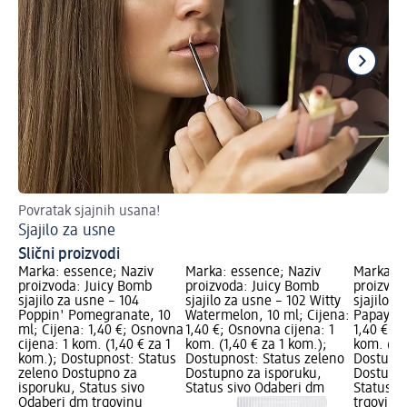
Povratak sjajnih usana!
Vo
Sjajilo za usne
Šm
Slični proizvodi
Marka: essence; Naziv
Marka: essence; Naziv
Marka: e
proizvoda: Juicy Bomb
proizvoda: Juicy Bomb
proizvod
sjajilo za usne – 104
sjajilo za usne – 102 Witty
sjajilo z
Poppin' Pomegranate, 10
Watermelon, 10 ml; Cijena:
Papaya, 
ml; Cijena: 1,40 €; Osnovna
1,40 €; Osnovna cijena: 1
1,40 €; O
cijena: 1 kom. (1,40 € za 1
kom. (1,40 € za 1 kom.);
kom. (1,4
kom.); Dostupnost: Status
Dostupnost: Status zeleno
Dostupno
zeleno Dostupno za
Dostupno za isporuku,
Dostupno
isporuku, Status sivo
Status sivo Odaberi dm
Status s
Odaberi dm trgovinu
trgovinu