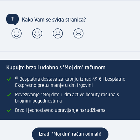
Kako Vam se sviđa stranica?
Kupujte brzo i udobno s 'Moj dm' računom
⁽¹⁾ Besplatna dostava za kupnju iznad 49 € i besplatno
Ekspresno preuzimanje u dm trgovini
Povezivanje 'Moj dm' i dm active beauty računa s
brojnim pogodnostima
Brzo i jednostavno upravljanje narudžbama
Izradi 'Moj dm' račun odmah!