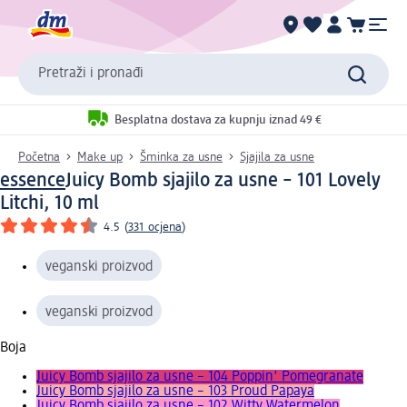
Pretraži i pronađi
Besplatna dostava za kupnju iznad 49 €
Početna
Make up
Šminka za usne
Sjajila za usne
essence
Juicy Bomb sjajilo za usne – 101 Lovely
Litchi, 10 ml
4.5
(
331 ocjena
)
veganski proizvod
veganski proizvod
Boja
Juicy Bomb sjajilo za usne – 104 Poppin' Pomegranate
Juicy Bomb sjajilo za usne – 103 Proud Papaya
Juicy Bomb sjajilo za usne – 102 Witty Watermelon