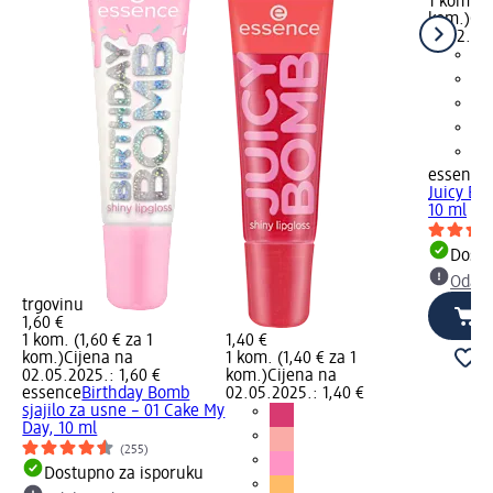
1 kom. (1
kom.)
Ci
17.02.202
essence
Juicy Bo
10 ml
Dostu
Odabe
trgovinu
1,60 €
1 kom. (1,60 € za 1
1,40 €
kom.)
Cijena na
1 kom. (1,40 € za 1
02.05.2025.: 1,60 €
kom.)
Cijena na
essence
Birthday Bomb
02.05.2025.: 1,40 €
sjajilo za usne – 01 Cake My
Day, 10 ml
(255)
Dostupno za isporuku