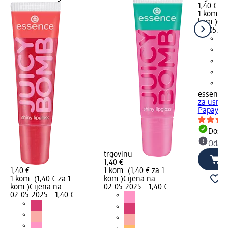
1,40 €
1 kom. (1
kom.)
Cij
02.05.20
essence
za usne 
Papaya, 
Dostu
Odabe
trgovinu
1,40 €
1,40 €
1 kom. (1,40 € za 1
1 kom. (1,40 € za 1
kom.)
Cijena na
kom.)
Cijena na
02.05.2025.: 1,40 €
02.05.2025.: 1,40 €