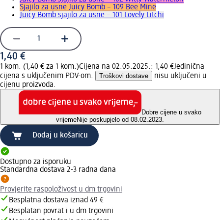
Sjajilo za usne Juicy Bomb – 109 Bee Mine
Juicy Bomb sjajilo za usne – 101 Lovely Litchi
1,40 €
1 kom. (1,40 € za 1 kom.)
Cijena na 02.05.2025.: 1,40 €
Jedinična
cijena s uključenim PDV-om.
Troškovi dostave
nisu uključeni u
cijenu proizvoda.
Dobre cijene u svako
vrijeme
Nije poskupjelo od 08.02.2023.
Dodaj u košaricu
Dostupno za isporuku
Standardna dostava 2-3 radna dana
Provjerite raspoloživost u dm trgovini
Besplatna dostava iznad 49 €
Besplatan povrat i u dm trgovini