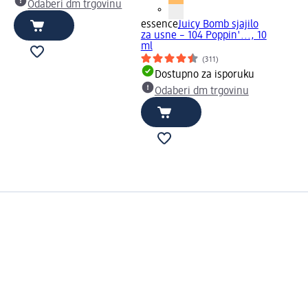
Odaberi dm trgovinu
lo
essence
Juicy Bomb sjajilo
za usne – 104 Poppin'..., 10
ml
(311)
u
Dostupno za isporuku
Odaberi dm trgovinu