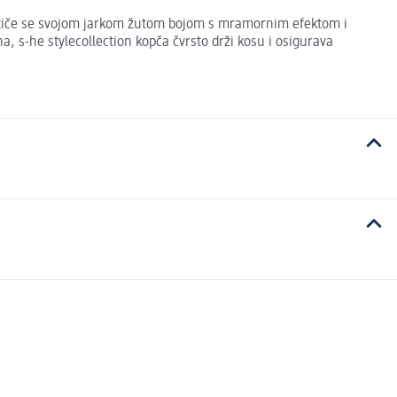
k ističe se svojom jarkom žutom bojom s mramornim efektom i
a, s-he stylecollection kopča čvrsto drži kosu i osigurava