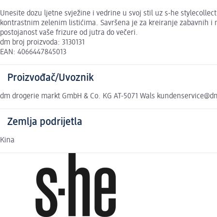
Unesite dozu ljetne svježine i vedrine u svoj stil uz s-he styleco
kontrastnim zelenim listićima. Savršena je za kreiranje zabavnih i m
postojanost vaše frizure od jutra do večeri.
dm broj proizvoda: 3130131
EAN: 4066447845013
Proizvođač/Uvoznik
dm drogerie markt GmbH & Co. KG AT-5071 Wals kundenservice@d
Zemlja podrijetla
Kina