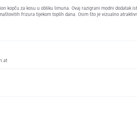
llection kopču za kosu u obliku limuna. Ovaj razigrani modni dodata
aštovitih frizura tijekom toplih dana. Osim što je vizualno atraktivn
m.at