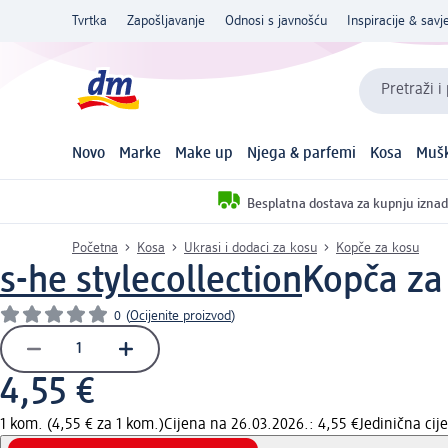
Tvrtka
Zapošljavanje
Odnosi s javnošću
Inspiracije & savje
Pretraži i
Novo
Marke
Make up
Njega & parfemi
Kosa
Mušk
Besplatna dostava za kupnju iznad
Početna
Kosa
Ukrasi i dodaci za kosu
Kopče za kosu
s-he stylecollection
Kopča za 
0
(
Ocijenite proizvod
)
4,55 €
1 kom. (4,55 € za 1 kom.)
Cijena na 26.03.2026.: 4,55 €
Jedinična ci