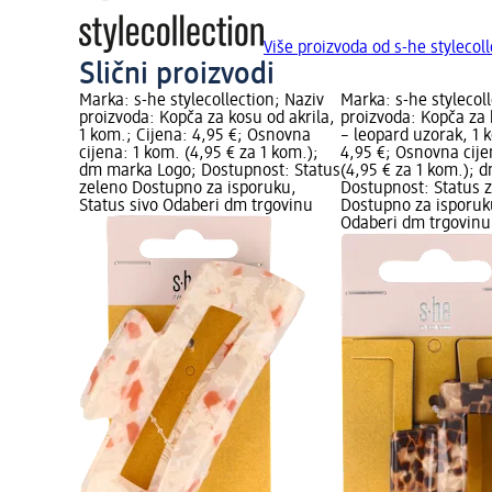
Više proizvoda od s-he stylecoll
Slični proizvodi
Marka: s-he stylecollection; Naziv
Marka: s-he stylecol
proizvoda: Kopča za kosu od akrila,
proizvoda: Kopča za 
1 kom.; Cijena: 4,95 €; Osnovna
– leopard uzorak, 1 
cijena: 1 kom. (4,95 € za 1 kom.);
4,95 €; Osnovna cije
dm marka Logo; Dostupnost: Status
(4,95 € za 1 kom.); 
zeleno Dostupno za isporuku,
Dostupnost: Status 
Status sivo Odaberi dm trgovinu
Dostupno za isporuku
Odaberi dm trgovinu