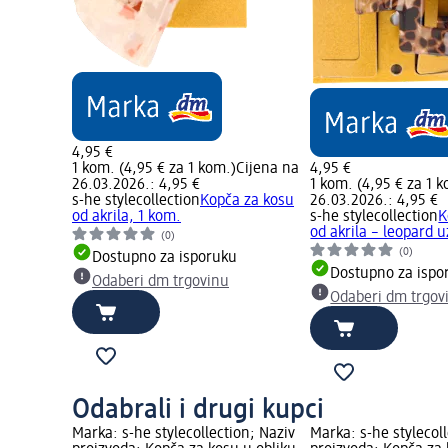
4,95 €
1 kom. (4,95 € za 1 kom.)
Cijena na
4,95 €
26.03.2026.: 4,95 €
1 kom. (4,95 € za 1 
s-he stylecollection
Kopča za kosu
26.03.2026.: 4,95 €
od akrila, 1 kom.
s-he stylecollection
K
od akrila – leopard 
(0)
(0)
Dostupno za isporuku
Dostupno za ispo
Odaberi dm trgovinu
Odaberi dm trgov
Odabrali i drugi kupci
Marka: s-he stylecollection; Naziv
Marka: s-he stylecol