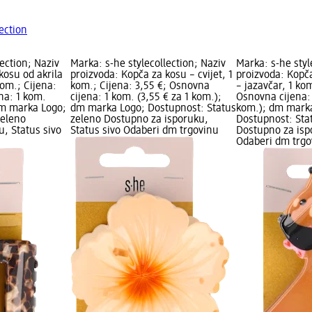
ection
lection; Naziv
Marka: s-he stylecollection; Naziv
Marka: s-he styl
kosu od akrila
proizvoda: Kopča za kosu – cvijet, 1
proizvoda: Kopča
kom.; Cijena:
kom.; Cijena: 3,55 €; Osnovna
– jazavčar, 1 kom
na: 1 kom.
cijena: 1 kom. (3,55 € za 1 kom.);
Osnovna cijena: 
dm marka Logo;
dm marka Logo; Dostupnost: Status
kom.); dm mark
zeleno
zeleno Dostupno za isporuku,
Dostupnost: Sta
, Status sivo
Status sivo Odaberi dm trgovinu
Dostupno za isp
Odaberi dm trgo