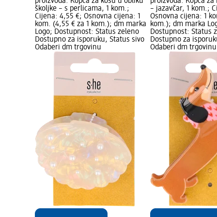
proizvoda: Kopča za kosu u obliku
proizvoda: Kopča za 
školjke – s perlicama, 1 kom.;
– jazavčar, 1 kom.; C
Cijena: 4,55 €; Osnovna cijena: 1
Osnovna cijena: 1 ko
kom. (4,55 € za 1 kom.); dm marka
kom.); dm marka Lo
Logo; Dostupnost: Status zeleno
Dostupnost: Status 
Dostupno za isporuku, Status sivo
Dostupno za isporuku
Odaberi dm trgovinu
Odaberi dm trgovinu