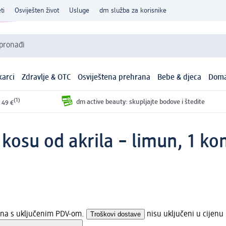
ti
Osviješten život
Usluge
dm služba za korisnike
 pronađi
arci
Zdravlje & OTC
Osviještena prehrana
Bebe & djeca
Doma
(1)
dm active beauty: skupljajte bodove i štedite
 49 €
kosu od akrila – limun, 1 ko
jena s uključenim PDV-om.
Troškovi dostave
nisu uključeni u cijenu