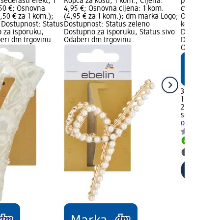
sedefasti efekt, 1
Kopča za kosu, 1 kom.; Cijena:
proizvoda: 
,50 €; Osnovna
4,95 €; Osnovna cijena: 1 kom.
cvijeta, 1 k
4,50 € za 1 kom.);
(4,95 € za 1 kom.); dm marka Logo;
Osnovna cije
Dostupnost: Status
Dostupnost: Status zeleno
kom.); dm 
 za isporuku,
Dostupno za isporuku, Status sivo
Dostupnost:
beri dm trgovinu
Odaberi dm trgovinu
Dostupno za
Odaberi dm 
3,55 €
1 kom. (3,55
26.03.2026.
s-he styleco
obliku cvije
Dostupno
Odaberi 