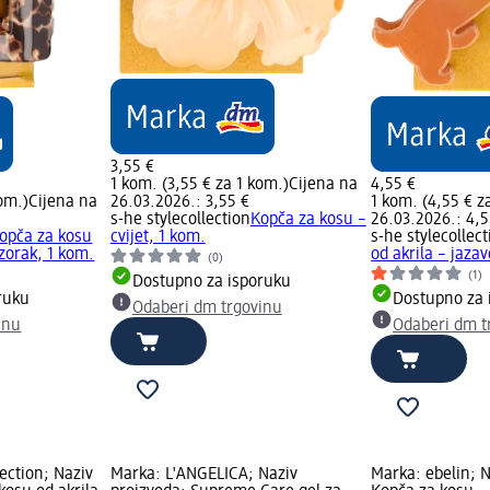
3,55 €
1 kom. (3,55 € za 1 kom.)
Cijena na
4,55 €
kom.)
Cijena na
26.03.2026.: 3,55 €
1 kom. (4,55 € z
s-he stylecollection
Kopča za kosu –
26.03.2026.: 4,5
opča za kosu
cvijet, 1 kom.
s-he stylecollect
uzorak, 1 kom.
od akrila – jazav
(0)
(1)
Dostupno za isporuku
ruku
Dostupno za 
Odaberi dm trgovinu
inu
Odaberi dm t
lection; Naziv
Marka: L'ANGELICA; Naziv
Marka: ebelin; N