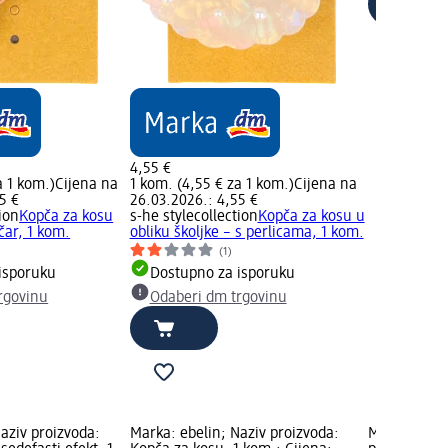
4,55 €
a 1 kom.)
Cijena na
1 kom. (4,55 € za 1 kom.)
Cijena na
5 €
26.03.2026.: 4,55 €
ion
Kopča za kosu
s-he stylecollection
Kopča za kosu u
čar, 1 kom.
obliku školjke – s perlicama, 1 kom.
(1)
isporuku
Dostupno za isporuku
rgovinu
Odaberi dm trgovinu
aziv proizvoda:
Marka: ebelin; Naziv proizvoda:
Marka: s-he 