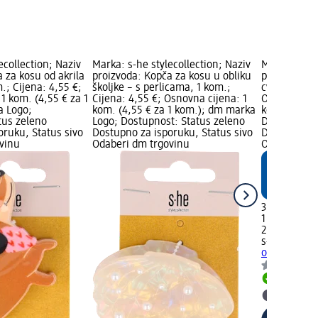
ecollection; Naziv
Marka: s-he stylecollection; Naziv
Marka: s-he 
 za kosu od akrila
proizvoda: Kopča za kosu u obliku
proizvoda: 
.; Cijena: 4,55 €;
školjke – s perlicama, 1 kom.;
cvijeta, 1 k
1 kom. (4,55 € za 1
Cijena: 4,55 €; Osnovna cijena: 1
Osnovna cije
a Logo;
kom. (4,55 € za 1 kom.); dm marka
kom.); dm 
tus zeleno
Logo; Dostupnost: Status zeleno
Dostupnost:
oruku, Status sivo
Dostupno za isporuku, Status sivo
Dostupno za
vinu
Odaberi dm trgovinu
Odaberi dm 
3,55 €
1 kom. (3,55
26.03.2026.
s-he styleco
obliku cvije
Dostupno
Odaberi 