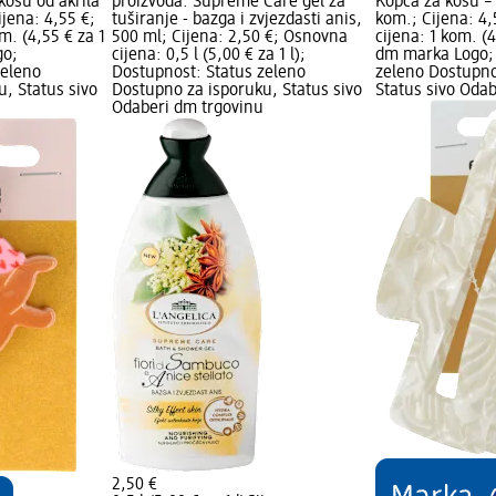
kosu od akrila
proizvoda: Supreme Care gel za
Kopča za kosu – 
ijena: 4,55 €;
tuširanje - bazga i zvjezdasti anis,
kom.; Cijena: 4
m. (4,55 € za 1
500 ml; Cijena: 2,50 €; Osnovna
cijena: 1 kom. (
go;
cijena: 0,5 l (5,00 € za 1 l);
dm marka Logo; 
zeleno
Dostupnost: Status zeleno
zeleno Dostupno
, Status sivo
Dostupno za isporuku, Status sivo
Status sivo Oda
Odaberi dm trgovinu
2,50 €