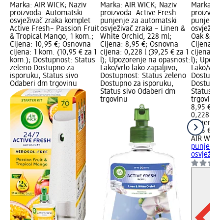
Marka: AIR WICK; Naziv
Marka: AIR WICK; Naziv
Marka: A
proizvoda: Automatski
proizvoda: Active Fresh
proizvod
osvježivač zraka komplet
punjenje za automatski
punjenje
Active Fresh– Passion Fruit
osvježivač zraka – Linen &
osvježiv
& Tropical Mango, 1 kom.;
White Orchid, 228 ml;
Oak & Sa
Cijena: 10,95 €; Osnovna
Cijena: 8,95 €; Osnovna
Cijena: 
cijena: 1 kom. (10,95 € za 1
cijena: 0,228 l (39,25 € za 1
cijena: 0
kom.); Dostupnost: Status
l); Upozorenje na opasnost:
l); Upoz
zeleno Dostupno za
Lako/vrlo lako zapaljivo;
Lako/vrlo
isporuku, Status sivo
Dostupnost: Status zeleno
Dostupno
Odaberi dm trgovinu
Dostupno za isporuku,
Dostupno
Status sivo Odaberi dm
Status s
trgovinu
trgovinu
8,95 €
0,228 l (
l)
Cijena 
8,95 €
AIR WIC
punjenje
osvježiva