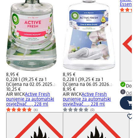
Essential
8,95 €
8,95 €
0,228 l (39,25 € za 1
0,228 l (39,25 € za 1
l)
Cijena na 02.05.2025.:
l)
Cijena na 06.05.2026.:
Dostu
10,25 €
8,95 €
Odabe
AIR WICK
Active Fresh
AIR WICK
Active Fresh
punjenje za automatski
punjenje za automatski
osvježivač..., 228 ml
osvježivač..., 228 ml
(6)
(0)