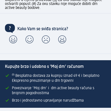
uključeni u cijenu proizvoda.
(§) Za ovu stavku nije moguće
ostvariti popust.
(#) Za ovu stavku nije moguće dobiti dm
active beauty bodove.
Kako Vam se sviđa stranica?
Kupujte brzo i udobno s 'Moj dm' računom
⁽¹⁾ Besplatna dostava za kupnju iznad 49 € i besplatno
Ekspresno preuzimanje u dm trgovini
Povezivanje 'Moj dm' i dm active beauty računa s
brojnim pogodnostima
Brzo i jednostavno upravljanje narudžbama