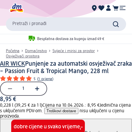
Pretraži i pronađi
Besplatna dostava za kupnju iznad 49 €
Početna
Domaćinstvo
Svijeće i mirisi za prostor
Osvježivači prostora
AIR WICK
Punjenje za automatski osvježivač zraka
– Passion Fruit & Tropical Mango, 228 ml
5
(
1 ocjena
)
8,95 €
0,228 l (39,25 € za 1 l)
Cijena na 10.04.2026.: 8,95 €
Jedinična cijena
s uključenim PDV-om.
Troškovi dostave
nisu uključeni u cijenu
proizvoda.