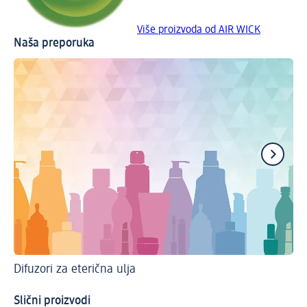
Više proizvoda od AIR WICK
Naša preporuka
Difuzori za eterična ulja
Sv
Uk
Slični proizvodi