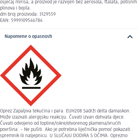
osjećaj mirisa, a proizvod je razvijen bez aerosola, ftalata, potisnih
plinova i bojila.
dm broj proizvoda: 3129559
EAN: 5999109546784
Napomene o opasnosti
Oprez Zapaljiva tekućina i para. EUH208 Sadrži delta damaskon.
Može izazvati alergijsku reakciju. Čuvati izvan dohvata djece.
Čuvati odvojeno od topline/iskre/otvorenog plamena/vrućih
površina. – Ne pušiti. Ako je potrebna liječnička pomoć pokazati
spremnik ili naljepnicu. U SLUČAJU DODIRA S OČIMA: Oprezno