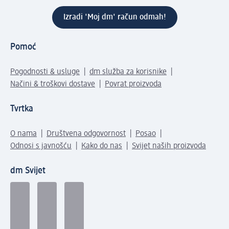
Izradi 'Moj dm' račun odmah!
Pomoć
Pogodnosti & usluge
dm služba za korisnike
Načini & troškovi dostave
Povrat proizvoda
Tvrtka
O nama
Društvena odgovornost
Posao
Odnosi s javnošću
Kako do nas
Svijet naših proizvoda
dm Svijet