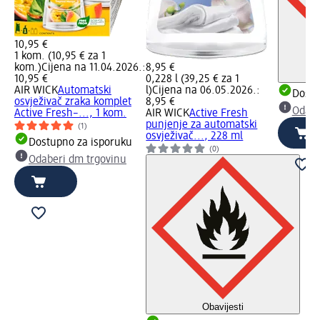
10,95 €
1 kom. (10,95 € za 1
kom.)
Cijena na 11.04.2026.:
8,95 €
10,95 €
0,228 l (39,25 € za 1
AIR WICK
Automatski
l)
Cijena na 06.05.2026.:
Dostu
osvježivač zraka komplet
8,95 €
Odabe
Active Fresh–..., 1 kom.
AIR WICK
Active Fresh
punjenje za automatski
(1)
osvježivač..., 228 ml
Dostupno za isporuku
(0)
Odaberi dm trgovinu
Obavijesti