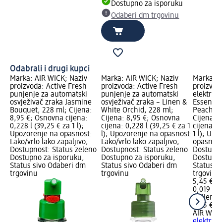
Dostupno za isporuku
Odaberi dm trgovinu
Odabrali i drugi kupci
Marka: AIR WICK; Naziv
Marka: AIR WICK; Naziv
Marka: A
proizvoda: Active Fresh
proizvoda: Active Fresh
proizvod
punjenje za automatski
punjenje za automatski
električn
osvježivač zraka Jasmine
osvježivač zraka – Linen &
Essential
Bouquet, 228 ml; Cijena:
White Orchid, 228 ml;
Peach Bl
8,95 €; Osnovna cijena:
Cijena: 8,95 €; Osnovna
Cijena: 
0,228 l (39,25 € za 1 l);
cijena: 0,228 l (39,25 € za 1
cijena: 0
Upozorenje na opasnost:
l); Upozorenje na opasnost:
1 l); Upo
Lako/vrlo lako zapaljivo;
Lako/vrlo lako zapaljivo;
opasnost
Dostupnost: Status zeleno
Dostupnost: Status zeleno
Dostupno
Dostupno za isporuku,
Dostupno za isporuku,
Dostupno
Status sivo Odaberi dm
Status sivo Odaberi dm
Status s
trgovinu
trgovinu
trgovinu
5,45 €
0,019 l (
l)
Cijena 
5,45 €
AIR WIC
električn