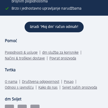
brojnim pogodnostima
Brzo i jednostavno upravljanje narudžbama
Izradi 'Moj dm' račun odmah!
Pomoć
Pogodnosti & usluge
dm služba za korisnike
Načini & troškovi dostave
Povrat proizvoda
Tvrtka
O nama
Društvena odgovornost
Posao
Odnosi s javnošću
Kako do nas
Svijet naših proizvoda
dm Svijet