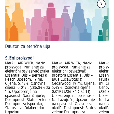
Difuzori za eterična ulja
Sv
Uk
Slični proizvodi
Marka: AIR WICK; Naziv
Marka: AIR WICK; Naziv
Marka: A
proizvoda: Punjenje za
proizvoda: Punjenje za
proizvod
električni osvježivač zraka
električni osvježivač
električn
Essential Oils – Berries &
prostora Essential Oils –
Essential
Peach Blossom, 19 ml;
Blue Eucalyptus &
Fruit & 
Cijena: 5,45 €; Osnovna
Cedarwood, 19 ml; Cijena:
ml; Cijen
cijena: 0,019 l (286,84 € za
5,45 €; Osnovna cijena:
Osnovna 
1 l); Upozorenje na
0,019 l (286,84 € za 1 l);
(286,84 €
opasnost: Nadražujuće;
Upozorenje na opasnost:
Upozoren
Dostupnost: Status zeleno
Nadražujuće, Upozorenje
Nadražuj
Dostupno za isporuku,
na opasnost: Opasno za
na opasn
Status sivo Odaberi dm
okoliš; Dostupnost: Status
okoliš; 
trgovinu
zeleno Dostupno za
zeleno D