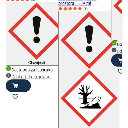
prostora..., 19 ml
(6)
Dostu
Odabe
Obavijesti
Dostupno za isporuku
Odaberi dm trgovinu