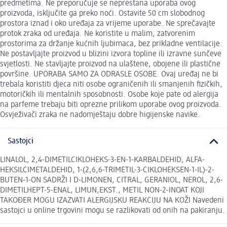
predmetima. Ne preporučuje se neprestana uporaba ovog
proizvoda, isključite ga preko noći. Ostavite 50 cm slobodnog
prostora iznad i oko uređaja za vrijeme uporabe. Ne sprečavajte
protok zraka od uređaja. Ne koristite u malim, zatvorenim
prostorima za držanje kućnih ljubimaca, bez prikladne ventilacije.
Ne postavljajte proizvod u blizini izvora topline ili izravne sunčeve
svjetlosti. Ne stavljajte proizvod na ulaštene, obojene ili plastične
površine. UPORABA SAMO ZA ODRASLE OSOBE. Ovaj uređaj ne bi
trebala koristiti djeca niti osobe ograničenih ili smanjenih fizičkih,
motoričkih ili mentalnih sposobnosti. Osobe koje pate od alergija
na parfeme trebaju biti oprezne prilikom uporabe ovog proizvoda.
Osvježivači zraka ne nadomještaju dobre higijenske navike.
Sastojci
LINALOL, 2,4-DIMETILCIKLOHEKS-3-EN-1-KARBALDEHID, ALFA-
HEKSILCIMETALDEHID, 1-(2,6,6-TRIMETIL-3-CIKLOHEKSEN-1-IL)-2-
BUTEN-1-ON SADRŽI I D-LIMONEN, CITRAL, GERANIOL, NEROL, 2,6-
DIMETILHEPT-5-ENAL, LIMUN,EKST., METIL NON-2-INOAT KOJI
TAKOĐER MOGU IZAZVATI ALERGIJSKU REAKCIJU NA KOŽI Navedeni
sastojci u online trgovini mogu se razlikovati od onih na pakiranju.