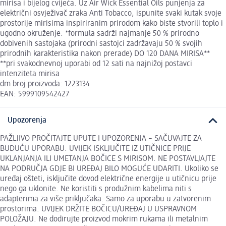
mirisa i bijelog cvijeća. Uz Air Wick Essential Oils punjenja za
električni osvježivač zraka Anti Tobacco, ispunite svaki kutak svoje
prostorije mirisima inspiriranim prirodom kako biste stvorili toplo i
ugodno okruženje. *formula sadrži najmanje 50 % prirodno
dobivenih sastojaka (prirodni sastojci zadržavaju 50 % svojih
prirodnih karakteristika nakon prerade) DO 120 DANA MIRISA**
**pri svakodnevnoj uporabi od 12 sati na najnižoj postavci
intenziteta mirisa
dm broj proizvoda: 1223134
EAN: 5999109542427
Upozorenja
PAŽLJIVO PROČITAJTE UPUTE I UPOZORENJA – SAČUVAJTE ZA
BUDUĆU UPORABU. UVIJEK ISKLJUČITE IZ UTIČNICE PRIJE
UKLANJANJA ILI UMETANJA BOČICE S MIRISOM. NE POSTAVLJAJTE
NA PODRUČJA GDJE BI UREĐAJ BILO MOGUĆE UDARITI. Ukoliko se
uređaj ošteti, isključite dovod električne energije u utičnicu prije
nego ga uklonite. Ne koristiti s produžnim kabelima niti s
adapterima za više priključaka. Samo za uporabu u zatvorenim
prostorima. UVIJEK DRŽITE BOČICU/UREĐAJ U USPRAVNOM
POLOŽAJU. Ne dodirujte proizvod mokrim rukama ili metalnim