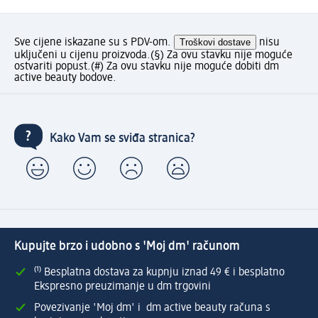
Sve cijene iskazane su s PDV-om.
Troškovi dostave
nisu
uključeni u cijenu proizvoda.
(§) Za ovu stavku nije moguće
ostvariti popust.
(#) Za ovu stavku nije moguće dobiti dm
active beauty bodove.
Kako Vam se sviđa stranica?
Kupujte brzo i udobno s 'Moj dm' računom
⁽¹⁾ Besplatna dostava za kupnju iznad 49 € i besplatno
Ekspresno preuzimanje u dm trgovini
Povezivanje 'Moj dm' i dm active beauty računa s