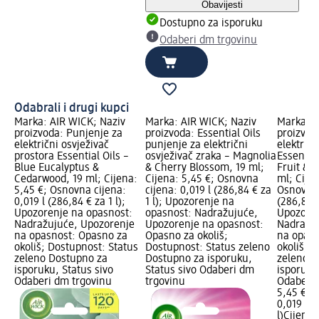
Obavijesti
Dostupno za isporuku
Odaberi dm trgovinu
Odabrali i drugi kupci
Marka: AIR WICK; Naziv
Marka: AIR WICK; Naziv
Marka: A
proizvoda: Punjenje za
proizvoda: Essential Oils
proizvod
električni osvježivač
punjenje za električni
električn
prostora Essential Oils –
osvježivač zraka – Magnolia
Essential
Blue Eucalyptus &
& Cherry Blossom, 19 ml;
Fruit & 
Cedarwood, 19 ml; Cijena:
Cijena: 5,45 €; Osnovna
ml; Cijen
5,45 €; Osnovna cijena:
cijena: 0,019 l (286,84 € za
Osnovna 
0,019 l (286,84 € za 1 l);
1 l); Upozorenje na
(286,84 €
Upozorenje na opasnost:
opasnost: Nadražujuće,
Upozoren
Nadražujuće, Upozorenje
Upozorenje na opasnost:
Nadražuj
na opasnost: Opasno za
Opasno za okoliš;
na opasn
okoliš; Dostupnost: Status
Dostupnost: Status zeleno
okoliš; 
zeleno Dostupno za
Dostupno za isporuku,
zeleno D
isporuku, Status sivo
Status sivo Odaberi dm
isporuku
Odaberi dm trgovinu
trgovinu
Odaberi 
5,45 €
0,019 l (
l)
Cijena 