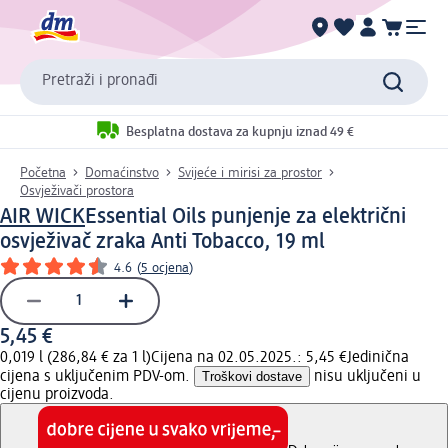
Pretraži i pronađi
Besplatna dostava za kupnju iznad 49 €
Početna
Domaćinstvo
Svijeće i mirisi za prostor
Osvježivači prostora
AIR WICK
Essential Oils punjenje za električni
osvježivač zraka Anti Tobacco, 19 ml
4.6
(
5 ocjena
)
5,45 €
0,019 l (286,84 € za 1 l)
Cijena na 02.05.2025.: 5,45 €
Jedinična
cijena s uključenim PDV-om.
Troškovi dostave
nisu uključeni u
cijenu proizvoda.