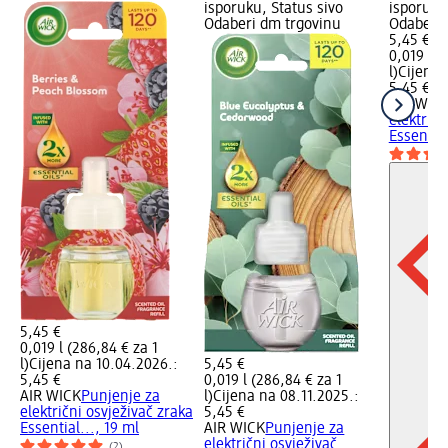
isporuku, Status sivo
isporuku
Odaberi dm trgovinu
Odaberi 
5,45 €
0,019 l (
l)
Cijena 
5,45 €
AIR WIC
električn
Essential
5,45 €
0,019 l (286,84 € za 1
l)
Cijena na 10.04.2026.:
5,45 €
5,45 €
0,019 l (286,84 € za 1
AIR WICK
Punjenje za
l)
Cijena na 08.11.2025.:
električni osvježivač zraka
5,45 €
Essential..., 19 ml
AIR WICK
Punjenje za
električni osvježivač
(2)