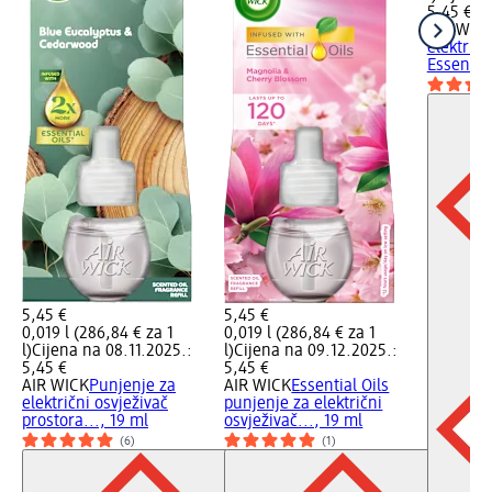
5,45 €
AIR WIC
električn
Essential
5,45 €
5,45 €
0,019 l (286,84 € za 1
0,019 l (286,84 € za 1
l)
Cijena na 08.11.2025.:
l)
Cijena na 09.12.2025.:
5,45 €
5,45 €
AIR WICK
Punjenje za
AIR WICK
Essential Oils
električni osvježivač
punjenje za električni
prostora..., 19 ml
osvježivač..., 19 ml
(6)
(1)