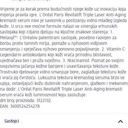
Vrijeme je za korak prema budućnosti njege kože uz inovaciju koja
mijenja pravila igre. L'Oréal Paris Revitalift Triple Laser Anti-Aging
kremasti serum novi je saveznik u postizanju vidno mlađeg izgleda
kože. U srcu ove moćne formule nalazi se sinergija vrhunskih
sastojaka koji ciljano djeluju na ključne znakove starenja: 1.
Melasyl™: L'Oréalov patentirani sastojak, posebno razvijen za
borbu protiv tamnih mrlja, pomaže u njihovom vidljivom
smanjenju i sprječava njihovo ponovno pojavljivanje. 2. Vitamin C:
Legendarni antioksidans koji koži vraća prirodnu blistavost,
ujednačava ten i pruža svježinu. 3. Niacinamid: Poznat po svojim
svojstvima jačanja kožne barijere i usavršavanja teksture kože.
Trostruko djelovanje vidno smanjuje bore, zaglađuje teksturu kože
i vraća joj čvrstoću. Luksuzna tekstura kremastog seruma brzo se
upija, ostavljajući kožu dubinski nahranjenom, glatkom i mekanom
na dodir. L'Oréal Paris Revitalift Triple Laser Anti-Aging kremasti
serum vraća koži luminoznost koju zaslužuje.
dm broj proizvoda: 3122132
EAN: 3600524254278
Sastojci