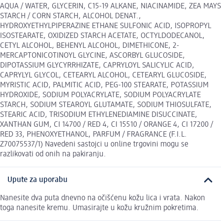
AQUA / WATER, GLYCERIN, C15-19 ALKANE, NIACINAMIDE, ZEA MAYS
STARCH / CORN STARCH, ALCOHOL DENAT.,
HYDROXYETHYLPIPERAZINE ETHANE SULFONIC ACID, ISOPROPYL
ISOSTEARATE, OXIDIZED STARCH ACETATE, OCTYLDODECANOL,
CETYL ALCOHOL, BEHENYL ALCOHOL, DIMETHICONE, 2-
MERCAPTONICOTINOYL GLYCINE, ASCORBYL GLUCOSIDE,
DIPOTASSIUM GLYCYRRHIZATE, CAPRYLOYL SALICYLIC ACID,
CAPRYLYL GLYCOL, CETEARYL ALCOHOL, CETEARYL GLUCOSIDE,
MYRISTIC ACID, PALMITIC ACID, PEG-100 STEARATE, POTASSIUM
HYDROXIDE, SODIUM POLYACRYLATE, SODIUM POLYACRYLATE
STARCH, SODIUM STEAROYL GLUTAMATE, SODIUM THIOSULFATE,
STEARIC ACID, TRISODIUM ETHYLENEDIAMINE DISUCCINATE,
XANTHAN GUM, CI 14700 / RED 4, CI 15510 / ORANGE 4, CI 17200 /
RED 33, PHENOXYETHANOL, PARFUM / FRAGRANCE (F.I.L.
Z70075537/1) Navedeni sastojci u online trgovini mogu se
razlikovati od onih na pakiranju.
Upute za uporabu
Nanesite dva puta dnevno na očišćenu kožu lica i vrata. Nakon
toga nanesite kremu. Umasirajte u kožu kružnim pokretima.