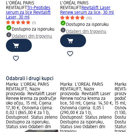
L'ORÉAL PARiS
L'ORÉAL PARiS
REVITALIFT
Tri-Peptides
REVITALIFT
Revitalift Laser
serum za lice Revitalift
Renew serum za lice, 30 ml
Laser, 30 ml
(12)
(1)
Dostupno za isporuku
Dostupno za isporuku
Odaberi dm trgovinu
Odaberi dm trgovinu
Odabrali i drugi kupci
Marka: L'ORÉAL PARiS
Marka: L'ORÉAL PARiS
Marka: L
REVITALIFT; Naziv
REVITALIFT; Naziv
REVITALI
proizvoda: Revitalift Laser
proizvoda: Revitalift Laser
proizvod
Renew krema za područje
Renew noćna krema za
podočnjak
oko očiju, 15 ml; Cijena:
lice, 50 ml; Cijena: 14,50 €;
15 ml; Ci
17,30 €; Osnovna cijena:
Osnovna cijena: 0,05 l
Osnovna 
0,02 l (865,00 € za 1 l);
(290,00 € za 1 l);
(1.130,00 
Dostupnost: Status zeleno
Dostupnost: Status zeleno
Dostupno
Dostupno za isporuku,
Dostupno za isporuku,
Dostupno
Status sivo Odaberi dm
Status sivo Odaberi dm
Status s
trgovinu
trgovinu