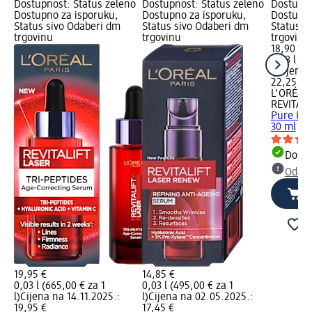
Dostupnost: Status zeleno
Dostupnost: Status zeleno
Dostupno
Dostupno za isporuku,
Dostupno za isporuku,
Dostupno
Status sivo Odaberi dm
Status sivo Odaberi dm
Status s
trgovinu
trgovinu
trgovinu
18,90 €
0,03 l (6
l)
Cijena 
22,25 €
L'ORÉAL 
REVITALI
Pure Ret
30 ml
Dostu
Odabe
19,95 €
14,85 €
0,03 l (665,00 € za 1
0,03 l (495,00 € za 1
l)
Cijena na 14.11.2025.:
l)
Cijena na 02.05.2025.:
19,95 €
17,45 €