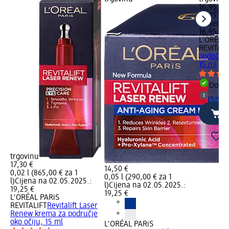
16,95 €
0,015 l (
l)
Cijena 
16,95 €
L'ORÉAL 
REVITALI
podočnjak
15 ml
Dostu
Odabe
trgovinu
17,30 €
14,50 €
0,02 l (865,00 € za 1
0,05 l (290,00 € za 1
l)
Cijena na 02.05.2025.:
l)
Cijena na 02.05.2025.:
19,25 €
19,25 €
L'ORÉAL PARiS
REVITALIFT
Revitalift Laser
Renew krema za područje
oko očiju, 15 ml
L'ORÉAL PARiS