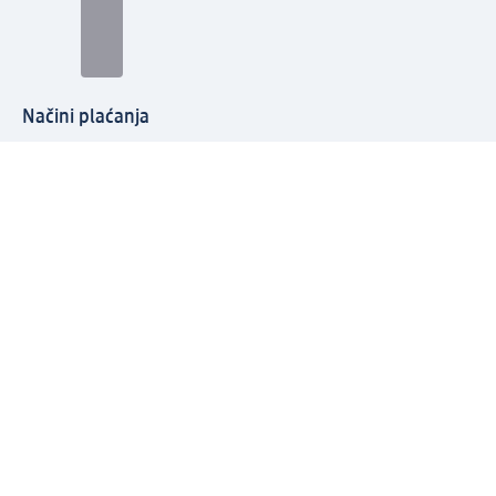
Načini plaćanja
Povežite se s nama