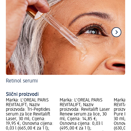
Retinol serumi
Hi
Slični proizvodi
Marka: L'ORÉAL PARiS
Marka: L'ORÉAL PARiS
Marka: L
REVITALIFT; Naziv
REVITALIFT; Naziv
REVITALI
proizvoda: Tri-Peptides
proizvoda: Revitalift Laser
proizvoda
serum za lice Revitalift
Renew serum za lice, 30
Pure Ret
Laser, 30 ml; Cijena:
ml; Cijena: 14,85 €;
30 ml; Ci
19,95 €; Osnovna cijena:
Osnovna cijena: 0,03 l
Osnovna 
0,03 l (665,00 € za 1 l);
(495,00 € za 1 l);
(630,00 €