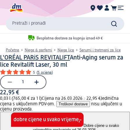
Pretraži i pronađi
Besplatna dostava za kupnju iznad 49 €
Početna
Njega & parfemi
Njega lica
Serumi i tretmani za lice
L'ORÉAL PARiS REVITALIFT
Anti-Aging serum za
lice Revitalift Laser, 30 ml
5
(
5 ocjena
)
22,95 €
0,03 l (765,00 € za 1 l)
Cijena na 26.03.2026.: 22,95 €
Jedinična
cijena s uključenim PDV-om.
Troškovi dostave
nisu uključeni u
cijenu proizvoda.
Dobre cijene u svako
vrijeme
Nije poskupjelo od 26.03.2026.