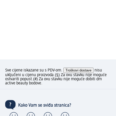
Sve cijene iskazane su s PDV-om.
Troškovi dostave
nisu
uključeni u cijenu proizvoda.
(§) Za ovu stavku nije moguće
ostvariti popust.
(#) Za ovu stavku nije moguće dobiti dm
active beauty bodove.
Kako Vam se sviđa stranica?