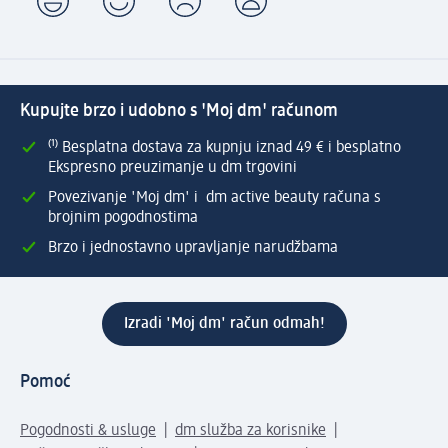
Kupujte brzo i udobno s 'Moj dm' računom
⁽¹⁾ Besplatna dostava za kupnju iznad 49 € i besplatno
Ekspresno preuzimanje u dm trgovini
Povezivanje 'Moj dm' i dm active beauty računa s
brojnim pogodnostima
Brzo i jednostavno upravljanje narudžbama
Izradi 'Moj dm' račun odmah!
Pomoć
Pogodnosti & usluge
dm služba za korisnike