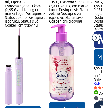
ml; Cijena: 2,95 €;
1,15 €; Osnovna cijena: 0,3 l
Party, 15
Osnovna cijena: 1 kom.
(3,83 € za 1 l); dm marka
1,95 €; 
(2,95 € za 1 kom.); dm
Logo; Dostupnost: Status
0,15 l (1
marka Logo; Dostupnost:
zeleno Dostupno za
Logo, dm
Status zeleno Dostupno za
isporuku, Status sivo
Dostupno
isporuku, Status sivo
Odaberi dm trgovinu
Dostupno
Odaberi dm trgovinu
Status s
trgovinu
1,95 €
0,15 l (13
na 11.06.
Balea
Pje
Kids – B
Dostu
Odabe