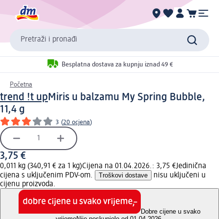
Pretraži i pronađi
Besplatna dostava za kupnju iznad 49 €
Početna
trend !t up
Miris u balzamu My Spring Bubble,
11,4 g
3
(
20 ocjena
)
3,75 €
0,011 kg (340,91 € za 1 kg)
Cijena na 01.04.2026.: 3,75 €
Jedinična
cijena s uključenim PDV-om.
Troškovi dostave
nisu uključeni u
cijenu proizvoda.
Dobre cijene u svako
vrijeme
Nije poskupjelo od 01.04.2026.