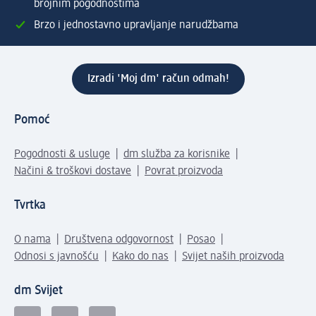
brojnim pogodnostima
Brzo i jednostavno upravljanje narudžbama
Izradi 'Moj dm' račun odmah!
Pomoć
Pogodnosti & usluge
dm služba za korisnike
Načini & troškovi dostave
Povrat proizvoda
Tvrtka
O nama
Društvena odgovornost
Posao
Odnosi s javnošću
Kako do nas
Svijet naših proizvoda
dm Svijet