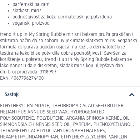
parfemski balzam
slatkasti miris
podnošljivost za kožu dermatološki je potvrđena
veganski proizvod
trend !t up In My Spring Bubble mirisni balzam pruža praktičan i
stiliziran način da sa sobom uvijek imate slatkasti miris. Veganska
formula osigurava ugodan osjećaj na koži, a dermatološki je
testirana kako bi se potvrdila dobra podnošljivost. Savršen za
korištenje u pokretu, trend !t up In My Spring Bubble balzam se
lako nanosi i daje diskretan, sladak miris koji uljepšava dan.
dm broj proizvoda: 3118999
EAN: 4067796274400
Sastojci
ETHYLHEXYL PALMITATE, THEOBROMA CACAO SEED BUTTER,
HELIANTHUS ANNUUS SEED WAX, HYDROGENATED
POLYISOBUTENE, POLYBUTENE, ARGANIA SPINOSA KERNEL OIL,
SIMMONDSIA CHINENSIS SEED OIL, PARFUM, PHENOXYETHANOL,
TETRAMETHYL ACETYLOCTAHYDRONAPHTHALENES,
HEXAMETHYLINDANOPYRAN, ETHYLHEXYLGLYCERIN, VANILLIN