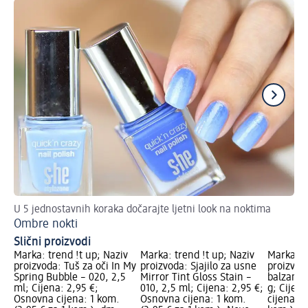
U 5 jednostavnih koraka dočarajte ljetni look na noktima
Mak
Ombre nokti
Sa
Slični proizvodi
Marka: trend !t up; Naziv
Marka: trend !t up; Naziv
Marka: t
proizvoda: Tuš za oči In My
proizvoda: Sjajilo za usne
proizvoda
Spring Bubble – 020, 2,5
Mirror Tint Gloss Stain –
balzam z
ml; Cijena: 2,95 €;
010, 2,5 ml; Cijena: 2,95 €;
g; Cijen
Osnovna cijena: 1 kom.
Osnovna cijena: 1 kom.
cijena: 1