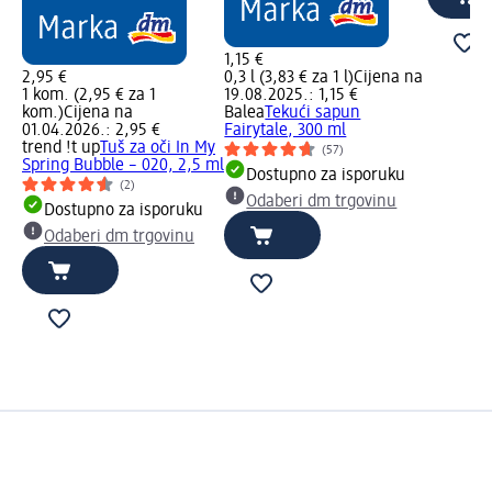
1,15 €
2,95 €
0,3 l (3,83 € za 1 l)
Cijena na
1 kom. (2,95 € za 1
19.08.2025.: 1,15 €
kom.)
Cijena na
Balea
Tekući sapun
01.04.2026.: 2,95 €
Fairytale, 300 ml
trend !t up
Tuš za oči In My
(57)
Spring Bubble – 020, 2,5 ml
Dostupno za isporuku
(2)
Odaberi dm trgovinu
Dostupno za isporuku
Odaberi dm trgovinu