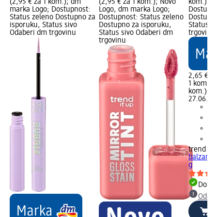
(2,95 € za 1 kom.); dm
(2,95 € za 1 kom.); Novo
kom.); d
marka Logo; Dostupnost:
Logo, dm marka Logo;
Dostupno
Status zeleno Dostupno za
Dostupnost: Status zeleno
Dostupno
isporuku, Status sivo
Dostupno za isporuku,
Status s
Odaberi dm trgovinu
Status sivo Odaberi dm
trgovinu
trgovinu
2,65 €
1 kom. (2
kom.)
Cij
27.06.202
trend !t 
balzam z
g
Dostu
Odabe