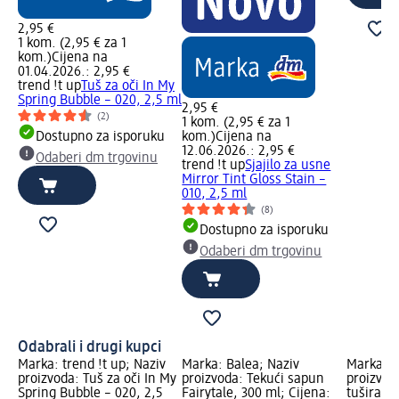
2,95 €
1 kom. (2,95 € za 1
kom.)
Cijena na
01.04.2026.: 2,95 €
trend !t up
Tuš za oči In My
Spring Bubble – 020, 2,5 ml
2,95 €
(2)
1 kom. (2,95 € za 1
Dostupno za isporuku
kom.)
Cijena na
12.06.2026.: 2,95 €
Odaberi dm trgovinu
trend !t up
Sjajilo za usne
Mirror Tint Gloss Stain –
010, 2,5 ml
(8)
Dostupno za isporuku
Odaberi dm trgovinu
Odabrali i drugi kupci
Marka: trend !t up; Naziv
Marka: Balea; Naziv
Marka: B
proizvoda: Tuš za oči In My
proizvoda: Tekući sapun
proizvod
Spring Bubble – 020, 2,5
Fairytale, 300 ml; Cijena:
tuširanj