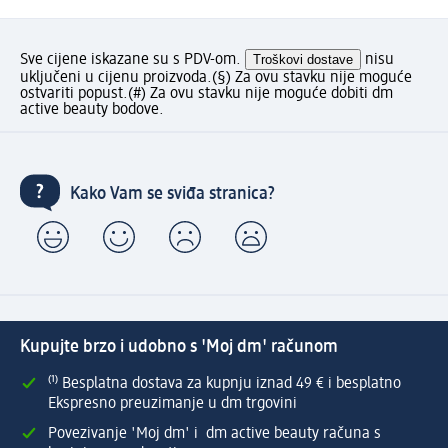
Sve cijene iskazane su s PDV-om.
Troškovi dostave
nisu
uključeni u cijenu proizvoda.
(§) Za ovu stavku nije moguće
ostvariti popust.
(#) Za ovu stavku nije moguće dobiti dm
active beauty bodove.
Kako Vam se sviđa stranica?
Kupujte brzo i udobno s 'Moj dm' računom
⁽¹⁾ Besplatna dostava za kupnju iznad 49 € i besplatno
Ekspresno preuzimanje u dm trgovini
Povezivanje 'Moj dm' i dm active beauty računa s