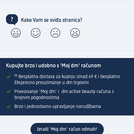
Kako Vam se sviđa stranica?
Kupujte brzo i udobno s 'Moj dm' računom
⁽¹⁾ Besplatna dostava za kupnju iznad 49 € i besplatno
Ekspresno preuzimanje u dm trgovini
Povezivanje 'Moj dm' i dm active beauty računa s
brojnim pogodnostima
Brzo i jednostavno upravljanje narudžbama
Izradi 'Moj dm' račun odmah!