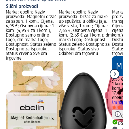
Slični proizvodi
Marka: ebelin; Naziv
Marka: ebelin; Naziv
Marka: e
proizvoda: Magnetni držač
proizvoda: Držač za make-
proizvod
za sapun, 1 kom.; Cijena:
up spužvicu u obliku jaja,
transpar
4,95 €; Osnovna cijena: 1
više vrsta, 1 kom.; Cijena:
Cijena: 
kom. (4,95 € za 1 kom.);
2,65 €; Osnovna cijena: 1
cijena: 1
Dostupno samo online
kom. (2,65 € za 1 kom.); dm
kom.); d
Logo, dm marka Logo;
marka Logo; Dostupnost:
Dostupno
Dostupnost: Status zeleno
Status zeleno Dostupno za
Dostupno
Dostupno za isporuku,
isporuku, Status sivo
Status s
Status crveno Sve dm
Odaberi dm trgovinu
trgovinu
trgovine
3,35 €
1 kom. (3
kom.)
Cij
17.07.202
ebelin
Ko
transpar
Obav
Dostu