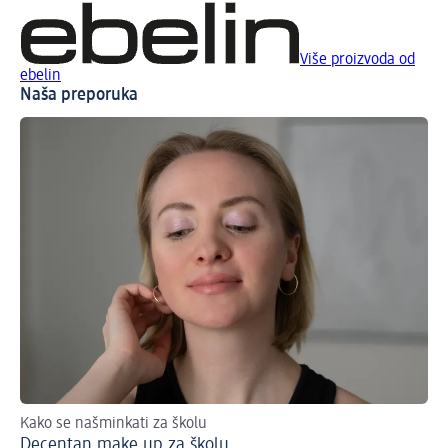
Više proizvoda od
ebelin
Naša preporuka
Kako se našminkati za školu
No
Decentan make up za školu
Ha