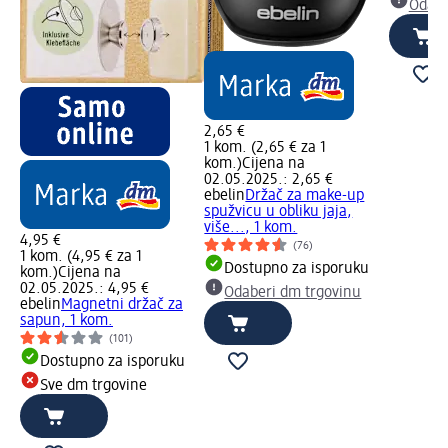
Odabe
2,65 €
1 kom. (2,65 € za 1
kom.)
Cijena na
02.05.2025.: 2,65 €
ebelin
Držač za make-up
spužvicu u obliku jaja,
više..., 1 kom.
4,95 €
(76)
1 kom. (4,95 € za 1
Dostupno za isporuku
kom.)
Cijena na
02.05.2025.: 4,95 €
Odaberi dm trgovinu
ebelin
Magnetni držač za
sapun, 1 kom.
(101)
Dostupno za isporuku
Sve dm trgovine