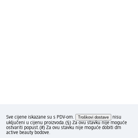
Sve cijene iskazane su s PDV-om.
Troškovi dostave
nisu
uključeni u cijenu proizvoda.
(§) Za ovu stavku nije moguće
ostvariti popust.
(#) Za ovu stavku nije moguće dobiti dm
active beauty bodove.