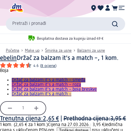
Pretraži i pronađi
Besplatna dostava za kupnju iznad 49 €
Početna
Make up
Šminka za usne
Balzami za usne
ebelin
Držač za balzam it's a match –, 1 kom.
4.6
(
8 ocjena
)
Boja
Držač za balzam it's a match – smeđa
Držač za balzam it's a match – roza
Držač za balzam it's a match – boja breskve
Držač za balzam it's a match –
Trenutna cijena:
2,65 €
|
Prethodna cijena:
3,95 €
1 kom. (2,65 € za 1 kom.)
Cijena na 27.03.2026.: 3,95 €
Jedinična
cijena s uključenim PDV-om.
Troškovi dostave
nisu uključeni u