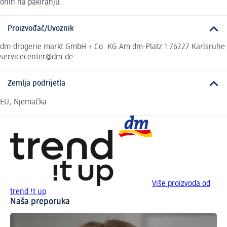
onih na pakiranju.
Proizvođač/Uvoznik
dm-drogerie markt GmbH + Co. KG Am dm-Platz 1 76227 Karlsruhe
servicecenter@dm.de
Zemlja podrijetla
EU, Njemačka
Više proizvoda od
trend !t up
Naša preporuka