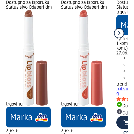
Dostupno za isporuku,
Dostupno za isporuku,
Dostupno
Status sivo Odaberi dm
Status sivo Odaberi dm
Status s
trgovinu
2,65 €
1 kom. (2
kom.)
Cij
27.06.202
trend !t 
balzam z
g
trgovinu
trgovinu
Dostu
Odabe
2,65 €
2,65 €