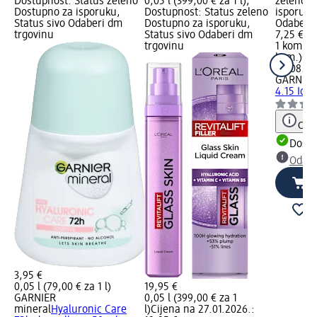
Dostupnost: Status zeleno
0,05 l (399,00 € za 1 l);
zeleno D
Dostupno za isporuku,
Dostupnost: Status zeleno
isporuku
Status sivo Odaberi dm
Dostupno za isporuku,
Odaberi 
trgovinu
Status sivo Odaberi dm
7,25 €
trgovinu
1 kom. (7
kom.)
Cij
20.08.20
GARNIER 
4.15 Ice
Obav
Dostu
Odabe
3,95 €
0,05 l (79,00 € za 1 l)
19,95 €
GARNIER
0,05 l (399,00 € za 1
mineral
Hyaluronic Care
l)
Cijena na 27.01.2026.: