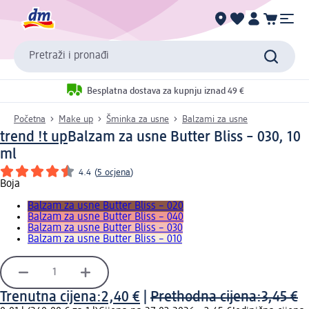
Pretraži i pronađi
Besplatna dostava za kupnju iznad 49 €
Početna
Make up
Šminka za usne
Balzami za usne
trend !t up
Balzam za usne Butter Bliss – 030, 10
ml
4.4
(
5 ocjena
)
Boja
Balzam za usne Butter Bliss – 020
Balzam za usne Butter Bliss – 040
Balzam za usne Butter Bliss – 030
Balzam za usne Butter Bliss – 010
Trenutna cijena:
2,40 €
|
Prethodna cijena:
3,45 €