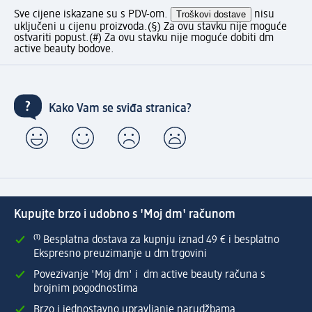
Sve cijene iskazane su s PDV-om.
Troškovi dostave
nisu
uključeni u cijenu proizvoda.
(§) Za ovu stavku nije moguće
ostvariti popust.
(#) Za ovu stavku nije moguće dobiti dm
active beauty bodove.
Kako Vam se sviđa stranica?
Kupujte brzo i udobno s 'Moj dm' računom
⁽¹⁾ Besplatna dostava za kupnju iznad 49 € i besplatno
Ekspresno preuzimanje u dm trgovini
Povezivanje 'Moj dm' i dm active beauty računa s
brojnim pogodnostima
Brzo i jednostavno upravljanje narudžbama