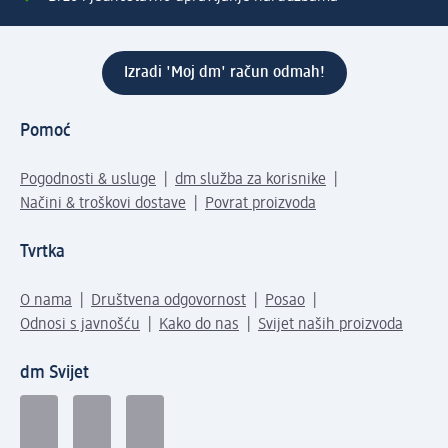
Izradi 'Moj dm' račun odmah!
Pomoć
Pogodnosti & usluge
dm služba za korisnike
Načini & troškovi dostave
Povrat proizvoda
Tvrtka
O nama
Društvena odgovornost
Posao
Odnosi s javnošću
Kako do nas
Svijet naših proizvoda
dm Svijet