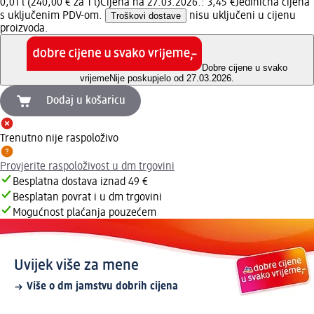
0,01 l (240,00 € za 1 l)
Cijena na 27.03.2026.: 3,45 €
Jedinična cijena
s uključenim PDV-om.
Troškovi dostave
nisu uključeni u cijenu
proizvoda.
Dobre cijene u svako
vrijeme
Nije poskupjelo od 27.03.2026.
Dodaj u košaricu
Trenutno nije raspoloživo
Provjerite raspoloživost u dm trgovini
Besplatna dostava iznad 49 €
Besplatan povrat i u dm trgovini
Mogućnost plaćanja pouzećem
Uvijek više za mene
Više o dm jamstvu dobrih cijena