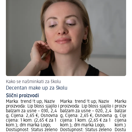
Kako se našminkati za školu
No
Decentan make up za školu
Ha
Slični proizvodi
Marka: trend !t up; Naziv
Marka: trend !t up; Naziv
Marka: t
proizvoda: Lip bloss sjajilo i
proizvoda: Lip bloss sjajilo i
proizvoda
balzam za usne – 030, 2,4
balzam za usne – 020, 2,4
balzam z
g; Cijena: 2,65 €; Osnovna
g; Cijena: 2,65 €; Osnovna
g; Cijen
cijena: 1 kom. (2,65 € za 1
cijena: 1 kom. (2,65 € za 1
cijena: 1
kom.); dm marka Logo;
kom.); dm marka Logo;
kom.); d
Dostupnost: Status zeleno
Dostupnost: Status zeleno
Dostupno