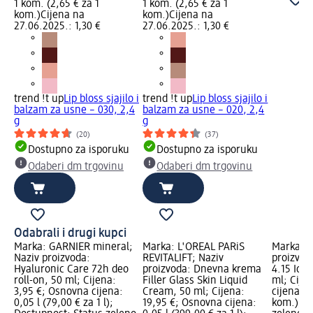
1 kom. (2,65 € za 1
1 kom. (2,65 € za 1
kom.)
Cijena na
kom.)
Cijena na
27.06.2025.: 1,30 €
27.06.2025.: 1,30 €
trend !t up
Lip bloss sjajilo i
trend !t up
Lip bloss sjajilo i
balzam za usne – 030, 2,4
balzam za usne – 020, 2,4
g
g
(20)
(37)
Dostupno za isporuku
Dostupno za isporuku
Odaberi dm trgovinu
Odaberi dm trgovinu
Odabrali i drugi kupci
Marka: GARNIER mineral;
Marka: L'ORÉAL PARiS
Marka: G
Naziv proizvoda:
REVITALIFT; Naziv
proizvod
Hyaluronic Care 72h deo
proizvoda: Dnevna krema
4.15 Ice
roll-on, 50 ml; Cijena:
Filler Glass Skin Liquid
ml; Cije
3,95 €; Osnovna cijena:
Cream, 50 ml; Cijena:
cijena: 1
0,05 l (79,00 € za 1 l);
19,95 €; Osnovna cijena:
kom.); D