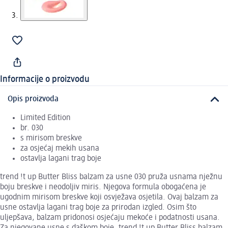
Informacije o proizvodu
Opis proizvoda
Limited Edition
br. 030
s mirisom breskve
za osjećaj mekih usana
ostavlja lagani trag boje
trend !t up Butter Bliss balzam za usne 030 pruža usnama nježnu
boju breskve i neodoljiv miris. Njegova formula obogaćena je
ugodnim mirisom breskve koji osvježava osjetila. Ovaj balzam za
usne ostavlja lagani trag boje za prirodan izgled. Osim što
uljepšava, balzam pridonosi osjećaju mekoće i podatnosti usana.
Za njegovane usne s daškom boje, trend !t up Butter Bliss balzam