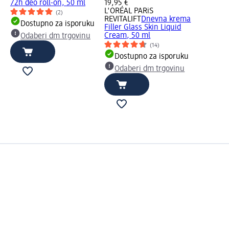
72h deo roll-on, 50 ml
19,95 €
L'ORÉAL PARiS
(2)
REVITALIFT
Dnevna krema
Dostupno za isporuku
Filler Glass Skin Liquid
Cream, 50 ml
Odaberi dm trgovinu
(14)
Dostupno za isporuku
Odaberi dm trgovinu