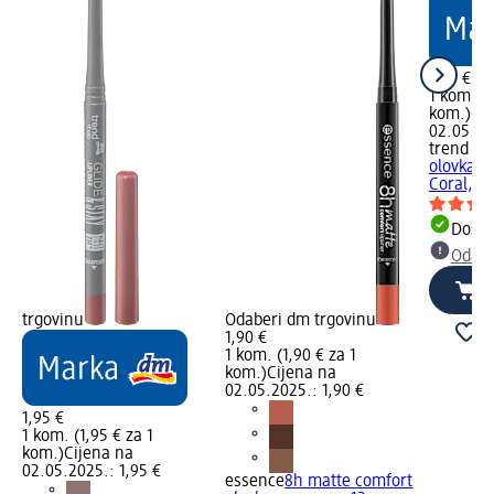
1,95 €
1 kom. (1
kom.)
Cij
02.05.20
trend !t 
olovka z
Coral, 0,
Dostu
Odabe
trgovinu
Odaberi dm trgovinu
1,90 €
1 kom. (1,90 € za 1
kom.)
Cijena na
02.05.2025.: 1,90 €
1,95 €
1 kom. (1,95 € za 1
kom.)
Cijena na
02.05.2025.: 1,95 €
essence
8h matte comfort