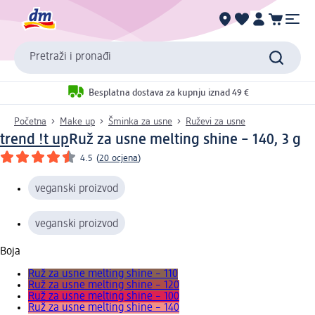
Pretraži i pronađi
Besplatna dostava za kupnju iznad 49 €
Početna
Make up
Šminka za usne
Ruževi za usne
trend !t up
Ruž za usne melting shine – 140, 3 g
4.5
(
20 ocjena
)
veganski proizvod
veganski proizvod
Boja
Ruž za usne melting shine – 110
Ruž za usne melting shine – 120
Ruž za usne melting shine – 100
Ruž za usne melting shine – 140