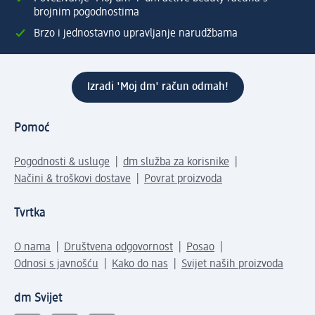
brojnim pogodnostima
Brzo i jednostavno upravljanje narudžbama
Izradi 'Moj dm' račun odmah!
Pomoć
Pogodnosti & usluge
dm služba za korisnike
Načini & troškovi dostave
Povrat proizvoda
Tvrtka
O nama
Društvena odgovornost
Posao
Odnosi s javnošću
Kako do nas
Svijet naših proizvoda
dm Svijet