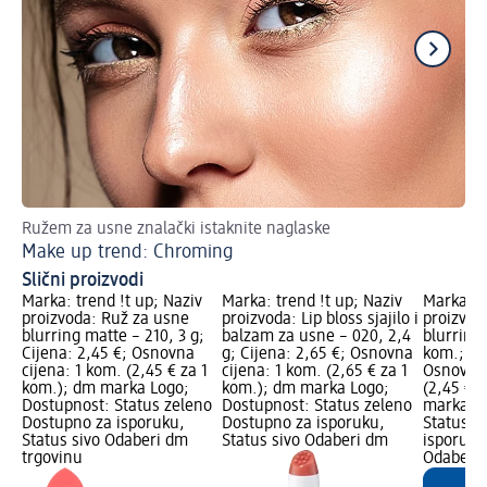
Ružem za usne znalački istaknite naglaske
Po
Make up trend: Chroming
Sa
Slični proizvodi
Marka: trend !t up; Naziv
Marka: trend !t up; Naziv
Marka: t
proizvoda: Ruž za usne
proizvoda: Lip bloss sjajilo i
proizvod
blurring matte – 210, 3 g;
balzam za usne – 020, 2,4
blurring
Cijena: 2,45 €; Osnovna
g; Cijena: 2,65 €; Osnovna
kom.; Ci
cijena: 1 kom. (2,45 € za 1
cijena: 1 kom. (2,65 € za 1
Osnovna 
kom.); dm marka Logo;
kom.); dm marka Logo;
(2,45 € 
Dostupnost: Status zeleno
Dostupnost: Status zeleno
marka Lo
Dostupno za isporuku,
Dostupno za isporuku,
Status z
Status sivo Odaberi dm
Status sivo Odaberi dm
isporuku
trgovinu
Odaberi 