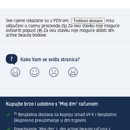
Sve cijene iskazane su s PDV-om.
Troškovi dostave
nisu
uključeni u cijenu proizvoda.
(§) Za ovu stavku nije moguće
ostvariti popust.
(#) Za ovu stavku nije moguće dobiti dm
active beauty bodove.
Kako Vam se sviđa stranica?
Kupujte brzo i udobno s 'Moj dm' računom
⁽¹⁾ Besplatna dostava za kupnju iznad 49 € i besplatno
Ekspresno preuzimanje u dm trgovini
Povezivanje 'Moj dm' i dm active beauty računa s