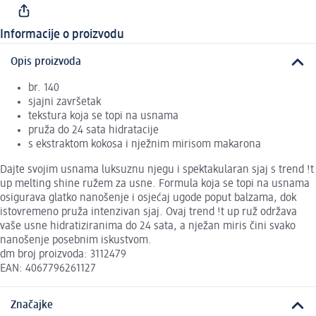
Informacije o proizvodu
Opis proizvoda
br. 140
sjajni završetak
tekstura koja se topi na usnama
pruža do 24 sata hidratacije
s ekstraktom kokosa i nježnim mirisom makarona
Dajte svojim usnama luksuznu njegu i spektakularan sjaj s trend !t
up melting shine ružem za usne. Formula koja se topi na usnama
osigurava glatko nanošenje i osjećaj ugode poput balzama, dok
istovremeno pruža intenzivan sjaj. Ovaj trend !t up ruž održava
vaše usne hidratiziranima do 24 sata, a nježan miris čini svako
nanošenje posebnim iskustvom.
dm broj proizvoda: 3112479
EAN: 4067796261127
Značajke