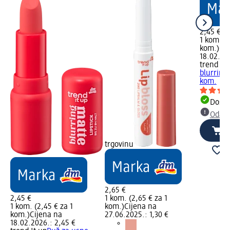
2,45 €
1 kom. (2
kom.)
Cij
18.02.20
trend !t 
blurring
kom.
Dostu
Odabe
trgovinu
2,65 €
2,45 €
1 kom. (2,65 € za 1
1 kom. (2,45 € za 1
kom.)
Cijena na
kom.)
Cijena na
27.06.2025.: 1,30 €
18.02.2026.: 2,45 €