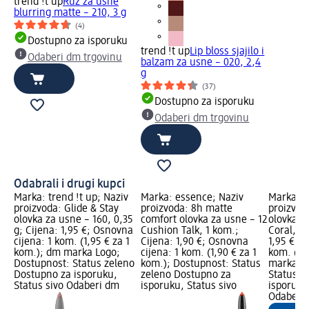
trend !t up
Ruž za usne
blurring matte – 210, 3 g
(4)
Dostupno za isporuku
trend !t up
Lip bloss sjajilo i
Odaberi dm trgovinu
balzam za usne – 020, 2,4
g
(37)
Dostupno za isporuku
Odaberi dm trgovinu
Odabrali i drugi kupci
Marka: trend !t up; Naziv
Marka: essence; Naziv
Marka: t
proizvoda: Glide & Stay
proizvoda: 8h matte
proizvod
olovka za usne – 160, 0,35
comfort olovka za usne – 12
olovka z
g; Cijena: 1,95 €; Osnovna
Cushion Talk, 1 kom.;
Coral, 0,
cijena: 1 kom. (1,95 € za 1
Cijena: 1,90 €; Osnovna
1,95 €; O
kom.); dm marka Logo;
cijena: 1 kom. (1,90 € za 1
kom. (1,
Dostupnost: Status zeleno
kom.); Dostupnost: Status
marka Lo
Dostupno za isporuku,
zeleno Dostupno za
Status z
Status sivo Odaberi dm
isporuku, Status sivo
isporuku
Odaberi 