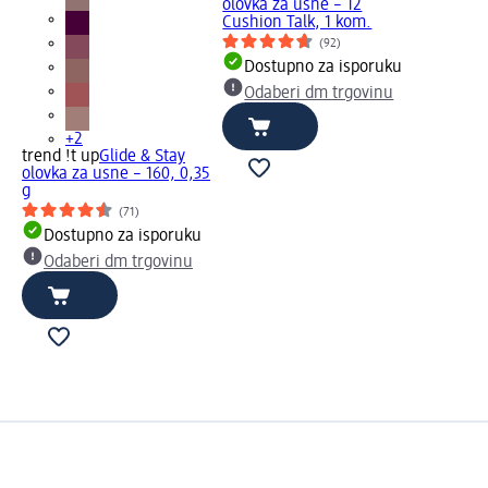
olovka za usne – 12
Cushion Talk, 1 kom.
(92)
Dostupno za isporuku
Odaberi dm trgovinu
+2
trend !t up
Glide & Stay
olovka za usne – 160, 0,35
g
(71)
Dostupno za isporuku
Odaberi dm trgovinu