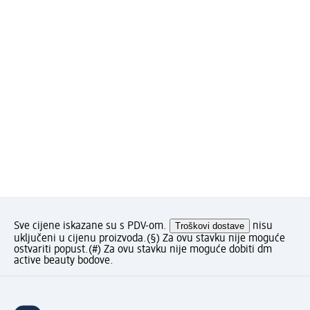
Sve cijene iskazane su s PDV-om.
Troškovi dostave
nisu
uključeni u cijenu proizvoda.
(§) Za ovu stavku nije moguće
ostvariti popust.
(#) Za ovu stavku nije moguće dobiti dm
active beauty bodove.