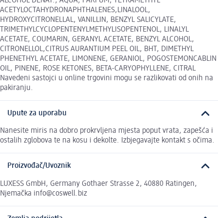
ALCOHOL DENAT., AQUA, PARFUM, TETRAMETHYL
ACETYLOCTAHYDRONAPHTHALENES,LINALOOL,
HYDROXYCITRONELLAL, VANILLIN, BENZYL SALICYLATE,
TRIMETHYLCYCLOPENTENYLMETHYLISOPENTENOL, LINALYL
ACETATE, COUMARIN, GERANYL ACETATE, BENZYL ALCOHOL,
CITRONELLOL,CITRUS AURANTIUM PEEL OIL, BHT, DIMETHYL
PHENETHYL ACETATE, LIMONENE, GERANIOL, POGOSTEMONCABLIN
OIL, PINENE, ROSE KETONES, BETA-CARYOPHYLLENE, CITRAL
Navedeni sastojci u online trgovini mogu se razlikovati od onih na
pakiranju.
Upute za uporabu
Nanesite miris na dobro prokrvljena mjesta poput vrata, zapešća i
ostalih zglobova te na kosu i dekolte. Izbjegavajte kontakt s očima.
Proizvođač/Uvoznik
LUXESS GmbH, Germany Gothaer Strasse 2, 40880 Ratingen,
Njemačka info@coswell.biz