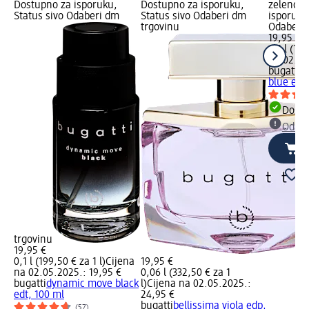
Dostupno za isporuku,
Dostupno za isporuku,
zeleno D
Status sivo Odaberi dm
Status sivo Odaberi dm
isporuku
trgovinu
Odaberi 
19,95 €
0,1 l (199
na 02.05
bugatti
p
blue edt
Dostu
Odabe
trgovinu
19,95 €
0,1 l (199,50 € za 1 l)
Cijena
19,95 €
na 02.05.2025.: 19,95 €
0,06 l (332,50 € za 1
bugatti
dynamic move black
l)
Cijena na 02.05.2025.:
edt, 100 ml
24,95 €
bugatti
bellissima viola edp,
(57)