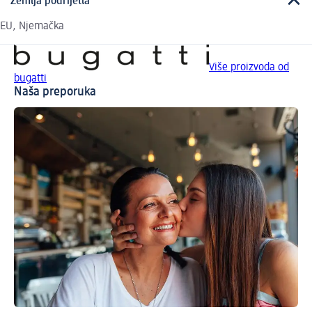
Zemlja podrijetla
EU, Njemačka
Više proizvoda od
bugatti
Naša preporuka