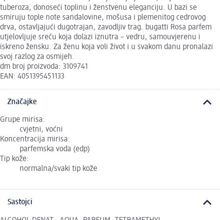
tuberoza, donoseći toplinu i ženstvenu eleganciju. U bazi se
smiruju tople note sandalovine, mošusa i plemenitog cedrovog
drva, ostavljajući dugotrajan, zavodljiv trag. bugatti Rosa parfem
utjelovljuje sreću koja dolazi iznutra – vedru, samouvjerenu i
iskreno žensku. Za ženu koja voli život i u svakom danu pronalazi
svoj razlog za osmijeh.
dm broj proizvoda: 3109741
EAN: 4051395451133
Značajke
Grupe mirisa:
cvjetni, voćni
Koncentracija mirisa:
parfemska voda (edp)
Tip kože:
normalna/svaki tip kože
Sastojci