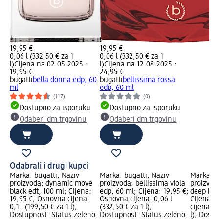
19,95 €
19,95 €
0,06 l (332,50 € za 1
0,06 l (332,50 € za 1
l)
Cijena na 02.05.2025.:
l)
Cijena na 12.08.2025.:
19,95 €
24,95 €
bugatti
bella donna edp, 60
bugatti
bellissima rossa
ml
edp, 60 ml
(117)
(0)
Dostupno za isporuku
Dostupno za isporuku
Odaberi dm trgovinu
Odaberi dm trgovinu
Odabrali i drugi kupci
Marka: bugatti; Naziv
Marka: bugatti; Naziv
Marka: b
proizvoda: dynamic move
proizvoda: bellissima viola
proizvod
black edt, 100 ml; Cijena:
edp, 60 ml; Cijena: 19,95 €;
deep blu
19,95 €; Osnovna cijena:
Osnovna cijena: 0,06 l
Cijena: 
0,1 l (199,50 € za 1 l);
(332,50 € za 1 l);
cijena: 0
Dostupnost: Status zeleno
Dostupnost: Status zeleno
l); Dost