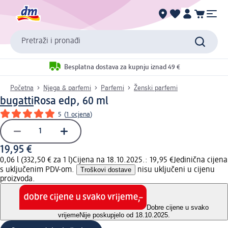
Pretraži i pronađi
Besplatna dostava za kupnju iznad 49 €
Početna
Njega & parfemi
Parfemi
Ženski parfemi
bugatti
Rosa edp, 60 ml
5
(
1 ocjena
)
19,95 €
0,06 l (332,50 € za 1 l)
Cijena na 18.10.2025.: 19,95 €
Jedinična cijena
s uključenim PDV-om.
Troškovi dostave
nisu uključeni u cijenu
proizvoda.
Dobre cijene u svako
vrijeme
Nije poskupjelo od 18.10.2025.