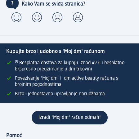
Kako Vam se sviđa stranica?
Kupujte brzo i udobno s 'Moj dm' računom
⁽¹⁾ Besplatna dostava za kupnju iznad 49 € i besplatno
Ekspresno preuzimanje u dm trgovini
Povezivanje 'Moj dm' i dm active beauty računa s
brojnim pogodnostima
Brzo i jednostavno upravljanje narudžbama
Izradi 'Moj dm' račun odmah!
Pomoć