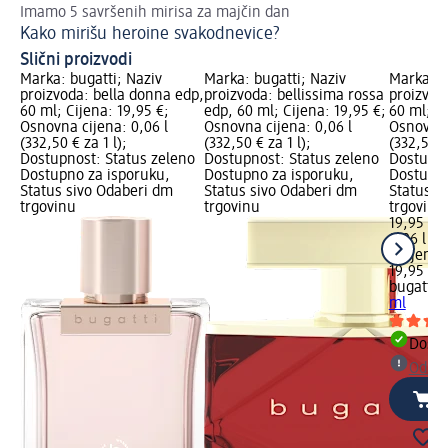
Imamo 5 savršenih mirisa za majčin dan
Pr
Kako mirišu heroine svakodnevice?
Na
Slični proizvodi
Marka: bugatti; Naziv
Marka: bugatti; Naziv
Marka: b
proizvoda: bella donna edp,
proizvoda: bellissima rossa
proizvod
60 ml; Cijena: 19,95 €;
edp, 60 ml; Cijena: 19,95 €;
60 ml; Ci
Osnovna cijena: 0,06 l
Osnovna cijena: 0,06 l
Osnovna 
(332,50 € za 1 l);
(332,50 € za 1 l);
(332,50 €
Dostupnost: Status zeleno
Dostupnost: Status zeleno
Dostupno
Dostupno za isporuku,
Dostupno za isporuku,
Dostupno
Status sivo Odaberi dm
Status sivo Odaberi dm
Status s
trgovinu
trgovinu
trgovinu
19,95 €
0,06 l (3
l)
Cijena 
19,95 €
bugatti
b
ml
Dostu
Odabe