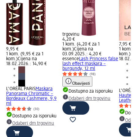
trgovinu
4,20 €
1 kom. (4,20 € za 1
7,95 €
9,95 €
kom.)
Cijena na
1 kom. (7
1 kom. (9,95 € za 1
03.09.2025.: 4,20 €
kom.)
Cij
kom.)
Cijena na
essence
Lash Princess false
18.02.20
18.02.2026.: 14,90 €
lash effect maskara –
burgundy, 12 ml
(98)
Obavijesti
L'ORÉAL PARiS
Maskara
L'ORÉAL 
Dostupno za isporuku
Panorama Chromatic –
Haute Co
Bordeaux Cashmere, 9,9
Odaberi dm trgovinu
Leather, 
ml
(30)
Dostu
Dostupno za isporuku
Odabe
Odaberi dm trgovinu