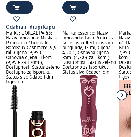
Odabrali i drugi kupci
Marka: L'ORÉAL PARiS;
Marka: essence; Naziv
Marka: L
Naziv proizvoda: Maskara
proizvoda: Lash Princess
Naziv pr
Panorama Chromatic –
false lash effect maskara –
oči Haut
Bordeaux Cashmere, 9,9
burgundy, 12 ml; Cijena:
Brun Leat
ml; Cijena: 9,95 €;
4,20 €; Osnovna cijena: 1
7,95 €; 
Osnovna cijena: 1 kom.
kom. (4,20 € za 1 kom.);
kom. (7,9
(9,95 € za 1 kom.);
Dostupnost: Status zeleno
Dostupno
Dostupnost: Status zeleno
Dostupno za isporuku,
Dostupno
Dostupno za isporuku,
Status sivo Odaberi dm
Status s
Status sivo Odaberi dm
trgovinu
trgovinu