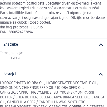
jednim potezom postići ćete upečatljiv crvenkasto-smeđi akcent
koji svakom izgledu daje dozu sofisticiranosti. Formula L'Oréal
Paris Infaillible Haute Couleur olovke za oči otporna je na
razmazivanje i osigurava dugotrajan izgled. Otkrijte moć bordeaux
nijanse za dubok i topao pogled.
dm broj proizvoda: 3108435
EAN: 3600524232894
Značajke
Temeljna boja:
crvena
Sastojci
HYDROGENATED JOJOBA OIL, HYDROGENATED VEGETABLE OIL,
SIMMONDSIA CHINENSIS SEED OIL / JOJOBA SEED OIL,
CAPRYLIC/CAPRIC TRIGLYCERIDE, BUTYROSPERMUM PARKII
BUTTER / SHEA BUTTER, SCLEROCARYA BIRREA SEED OIL, CANOLA
OIL, CANDELILLA CERA / CANDELILLA WAX, SYNTHETIC
FLUORPHLOGOPITE, GLYCERYL CAPRYLATE, COPERNICIA CERIFERA