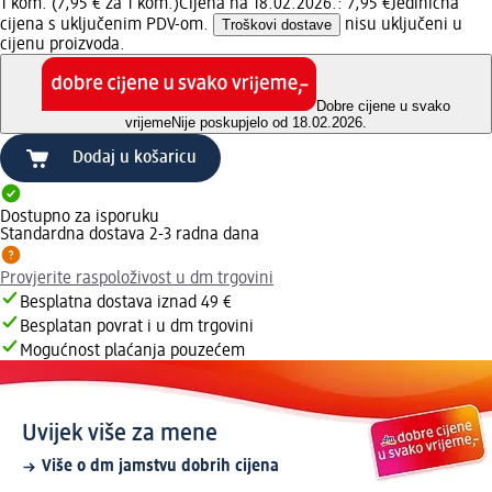
1 kom. (7,95 € za 1 kom.)
Cijena na 18.02.2026.: 7,95 €
Jedinična
cijena s uključenim PDV-om.
Troškovi dostave
nisu uključeni u
cijenu proizvoda.
Dobre cijene u svako
vrijeme
Nije poskupjelo od 18.02.2026.
Dodaj u košaricu
Dostupno za isporuku
Standardna dostava 2-3 radna dana
Provjerite raspoloživost u dm trgovini
Besplatna dostava iznad 49 €
Besplatan povrat i u dm trgovini
Mogućnost plaćanja pouzećem
Uvijek više za mene
Više o dm jamstvu dobrih cijena