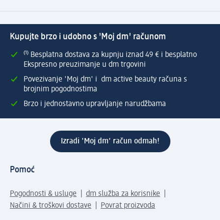
Kupujte brzo i udobno s 'Moj dm' računom
⁽¹⁾ Besplatna dostava za kupnju iznad 49 € i besplatno
Ekspresno preuzimanje u dm trgovini
Povezivanje 'Moj dm' i dm active beauty računa s
brojnim pogodnostima
Brzo i jednostavno upravljanje narudžbama
Izradi 'Moj dm' račun odmah!
Pomoć
Pogodnosti & usluge
dm služba za korisnike
Načini & troškovi dostave
Povrat proizvoda