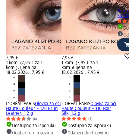
L'ORÉAL 
Haute Co
Suede, 1
Dostu
Odabe
7,95 €
7,95 €
1 kom. (7,95 € za 1
1 kom. (7,95 € za 1
kom.)
Cijena na
kom.)
Cijena na
18.02.2026.: 7,95 €
18.02.2026.: 7,95 €
L'ORÉAL PARiS
Olovka za oči
L'ORÉAL PARiS
Olovka za oči
Haute Couleur – 120 Brun
Haute Couleur – 110 Noir
Leather, 1,2 g
Silk, 1,2 g
(6)
(5)
Dostupno za isporuku
Dostupno za isporuku
Odaberi dm trgovinu
Odaberi dm trgovinu