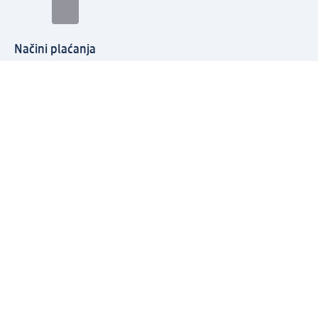
Načini plaćanja
Povežite se s nama