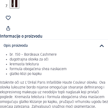
Informacije o proizvodu
Opis proizvoda
br. 150 – Bordeaux Cashmere
dugotrajna olovka za oči
kremasta tekstura
formula obogaćena shea naskacem
glatko klizi po kapku
Istaknite oči uz L'Oréal Paris Infaillible Haute Couleur olovku. Ova
olovka luksuzne bordo nijanse omogućuje stvaranje definiranog i
ekspresivnog makeupa uz neodoljiv topli naglasak koji privlači
poglede. Kremasta tekstura i formula obogaćena shea maslacem
omogućuju glatko klizanje po kapku, pružajući vrhunsku ugodu bez
osjećaja zatezanja. Zahvaljujući snažnoj moći pigmentacije,