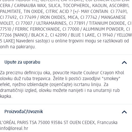
CERA / CARNAUBA WAX, SILICA, TOCOPHEROL, KAOLIN, ASCORBYL
PALMITATE, TIN OXIDE, CITRIC ACID ? [+/- MAY CONTAIN: CI 77491,
CI 77492, CI 77499 / IRON OXIDES, MICA, CI 77742 / MANGANESE
VIOLET, CI 77007 / ULTRAMARINES, CI 77891 / TITANIUM DIOXIDE, CI
77510 / FERRIC FERROCYANIDE, CI 77000 / ALUMINUM POWDER, CI
77266 [NANO] / BLACK 2, CI 42090 / BLUE 1 LAKE, CI 19140 / YELLOW
5 LAKE] Navedeni sastojci u online trgovini mogu se razlikovati od
onih na pakiranju.
Upute za uporabu
Za preciznu definiciju oka, povucite Haute Couleur Crayon Khol
olovku duž ruba trepavica. Želite li postići zavodljivi "smokey"
efekt, nježno izblendajte (osjenčajte) iscrtanu liniju. Za
dramatičniji izgled, olovku možete nanijeti i na unutarnji rub
kapka.
Proizvođač/Uvoznik
L'ORÉAL PARIS TSA 75000 93584 ST OUEN CEDEX, Francuska
info@loreal.hr