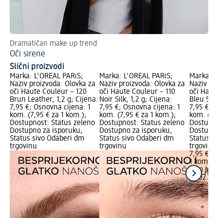
Dramatičan make up trend
Ko
Oči sirene
Šm
Slični proizvodi
Marka: L'ORÉAL PARiS;
Marka: L'ORÉAL PARiS;
Marka: L
Naziv proizvoda: Olovka za
Naziv proizvoda: Olovka za
Naziv pr
oči Haute Couleur – 120
oči Haute Couleur – 110
oči Haut
Brun Leather, 1,2 g; Cijena:
Noir Silk, 1,2 g; Cijena:
Bleu Sued
7,95 €; Osnovna cijena: 1
7,95 €; Osnovna cijena: 1
7,95 €; 
kom. (7,95 € za 1 kom.);
kom. (7,95 € za 1 kom.);
kom. (7,9
Dostupnost: Status zeleno
Dostupnost: Status zeleno
Dostupno
Dostupno za isporuku,
Dostupno za isporuku,
Dostupno
Status sivo Odaberi dm
Status sivo Odaberi dm
Status s
trgovinu
trgovinu
trgovinu
7,95 €
1 kom. (7
kom.)
Cij
18.02.20