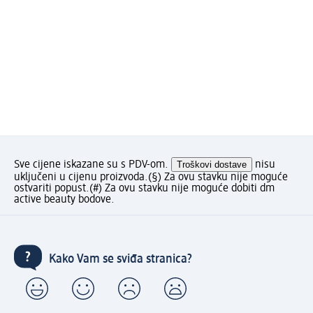
Sve cijene iskazane su s PDV-om.
Troškovi dostave
nisu
uključeni u cijenu proizvoda.
(§) Za ovu stavku nije moguće
ostvariti popust.
(#) Za ovu stavku nije moguće dobiti dm
active beauty bodove.
Kako Vam se sviđa stranica?