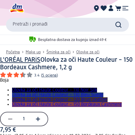
Pretraži i pronađi
Besplatna dostava za kupnju iznad 49 €
Početna
Make up
Šminka za oči
Olovke za oči
L'ORÉAL PARiS
Olovka za oči Haute Couleur – 150
Bordeaux Cashmere, 1,2 g
3.4
(
5 ocjena
)
Boja
Olovka za oči Haute Couleur – 110 Noir Silk
Olovka za oči Haute Couleur – 130 Bleu Suede
Olovka za oči Haute Couleur – 120 Brun Leather
Olovka za oči Haute Couleur – 150 Bordeaux Cashmere
7,95 €