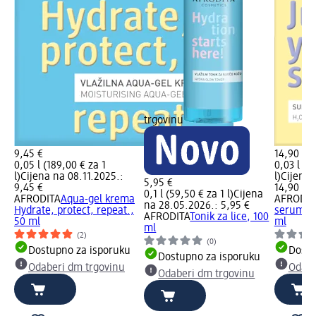
trgovinu
9,45 €
14,90 €
0,05 l (189,00 € za 1
0,03 l (4
l)
Cijena na 08.11.2025.:
l)
Cijena 
5,95 €
9,45 €
14,90 €
0,1 l (59,50 € za 1 l)
Cijena
AFRODITA
Aqua-gel krema
AFRODIT
na 28.05.2026.: 5,95 €
Hydrate, protect, repeat.,
serum Ju
AFRODITA
Tonik za lice, 100
50 ml
ml
ml
(2)
(0)
Dostupno za isporuku
Dostu
Dostupno za isporuku
Odaberi dm trgovinu
Odabe
Odaberi dm trgovinu