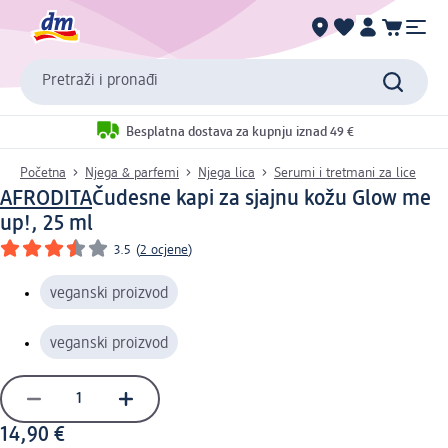
Pretraži i pronađi
Besplatna dostava za kupnju iznad 49 €
Početna
Njega & parfemi
Njega lica
Serumi i tretmani za lice
AFRODITA
Čudesne kapi za sjajnu kožu Glow me
up!, 25 ml
3.5
(
2 ocjene
)
veganski proizvod
veganski proizvod
14,90 €