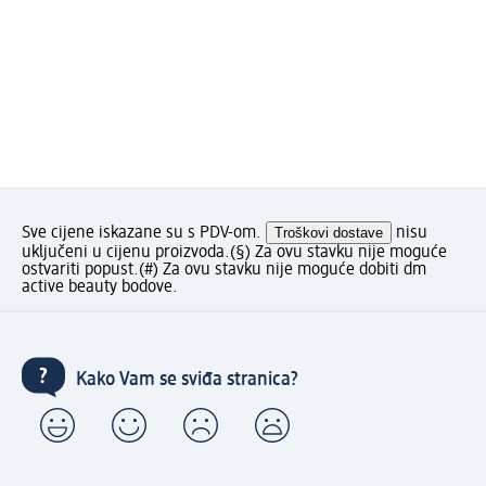
Sve cijene iskazane su s PDV-om.
Troškovi dostave
nisu
uključeni u cijenu proizvoda.
(§) Za ovu stavku nije moguće
ostvariti popust.
(#) Za ovu stavku nije moguće dobiti dm
active beauty bodove.
Kako Vam se sviđa stranica?