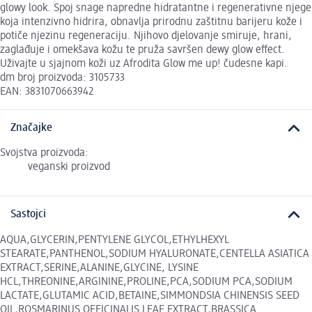
glowy look. Spoj snage napredne hidratantne i regenerativne njege
koja intenzivno hidrira, obnavlja prirodnu zaštitnu barijeru kože i
potiče njezinu regeneraciju. Njihovo djelovanje smiruje, hrani,
zaglađuje i omekšava kožu te pruža savršen dewy glow effect.
Uživajte u sjajnom koži uz Afrodita Glow me up! čudesne kapi.
dm broj proizvoda: 3105733
EAN: 3831070663942
Značajke
Svojstva proizvoda:
veganski proizvod
Sastojci
AQUA,GLYCERIN,PENTYLENE GLYCOL,ETHYLHEXYL
STEARATE,PANTHENOL,SODIUM HYALURONATE,CENTELLA ASIATICA
EXTRACT,SERINE,ALANINE,GLYCINE, LYSINE
HCL,THREONINE,ARGININE,PROLINE,PCA,SODIUM PCA,SODIUM
LACTATE,GLUTAMIC ACID,BETAINE,SIMMONDSIA CHINENSIS SEED
OIL,ROSMARINUS OFFICINALIS LEAF EXTRACT,BRASSICA