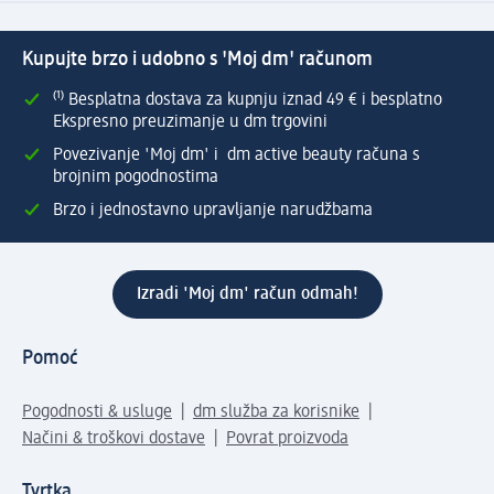
Kupujte brzo i udobno s 'Moj dm' računom
⁽¹⁾ Besplatna dostava za kupnju iznad 49 € i besplatno
Ekspresno preuzimanje u dm trgovini
Povezivanje 'Moj dm' i dm active beauty računa s
brojnim pogodnostima
Brzo i jednostavno upravljanje narudžbama
Izradi 'Moj dm' račun odmah!
Pomoć
Pogodnosti & usluge
dm služba za korisnike
Načini & troškovi dostave
Povrat proizvoda
Tvrtka