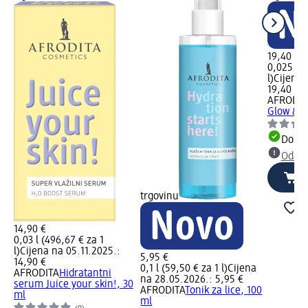
19,40 €
0,025 l (
l)
Cijena 
19,40 €
AFRODIT
Glow & B
Dostu
Odabe
trgovinu
14,90 €
0,03 l (496,67 € za 1
l)
Cijena na 05.11.2025.:
5,95 €
14,90 €
0,1 l (59,50 € za 1 l)
Cijena
AFRODITA
Hidratantni
na 28.05.2026.: 5,95 €
serum Juice your skin!, 30
AFRODITA
Tonik za lice, 100
ml
ml