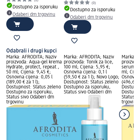
(0)
(0)
Dostupno za isporuku
Dostupno za isporuku
Odaberi dm trgovinu
Odaberi dm trgovinu
Odabrali i drugi kupci
Marka: AFRODITA; Naziv
Marka: AFRODITA; Naziv
Marka: A
proizvoda: Aqua-gel krema
proizvoda: Tonik za lice,
proizvod
Hydrate, protect, repeat.,
100 ml; Cijena: 5,95 €;
serum Ju
50 ml; Cijena: 9,45 €;
Osnovna cijena: 0,1 l
ml; Cijen
Osnovna cijena: 0,05 l
(59,50 € za 1 l); Novo Logo;
Osnovna 
(189,00 € za 1 l);
Dostupnost: Status zeleno
(496,67 €
Dostupnost: Status zeleno
Dostupno za isporuku,
Dostupno
Dostupno za isporuku,
Status sivo Odaberi dm
Dostupno
Status sivo Odaberi dm
Status s
trgovinu
trgovinu