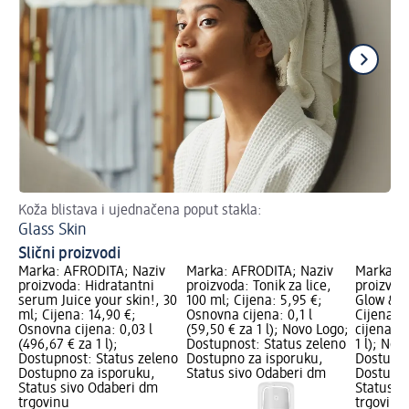
Koža blistava i ujednačena poput stakla:
Ba
Glass Skin
Nj
Slični proizvodi
Marka: AFRODITA; Naziv
Marka: AFRODITA; Naziv
Marka: A
proizvoda: Hidratantni
proizvoda: Tonik za lice,
proizvoda
serum Juice your skin!, 30
100 ml; Cijena: 5,95 €;
Glow & B
ml; Cijena: 14,90 €;
Osnovna cijena: 0,1 l
Cijena: 
Osnovna cijena: 0,03 l
(59,50 € za 1 l); Novo Logo;
cijena: 0
(496,67 € za 1 l);
Dostupnost: Status zeleno
1 l); Nov
Dostupnost: Status zeleno
Dostupno za isporuku,
Dostupno
Dostupno za isporuku,
Status sivo Odaberi dm
Dostupno
Status sivo Odaberi dm
Status s
trgovinu
trgovinu