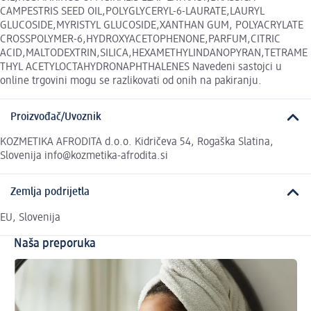
CAMPESTRIS SEED OIL,POLYGLYCERYL-6-LAURATE,LAURYL
GLUCOSIDE,MYRISTYL GLUCOSIDE,XANTHAN GUM, POLYACRYLATE
CROSSPOLYMER-6,HYDROXYACETOPHENONE,PARFUM,CITRIC
ACID,MALTODEXTRIN,SILICA,HEXAMETHYLINDANOPYRAN,TETRAME
THYL ACETYLOCTAHYDRONAPHTHALENES Navedeni sastojci u
online trgovini mogu se razlikovati od onih na pakiranju.
Proizvođač/Uvoznik
KOZMETIKA AFRODITA d.o.o. Kidričeva 54, Rogaška Slatina,
Slovenija info@kozmetika-afrodita.si
Zemlja podrijetla
EU, Slovenija
Naša preporuka