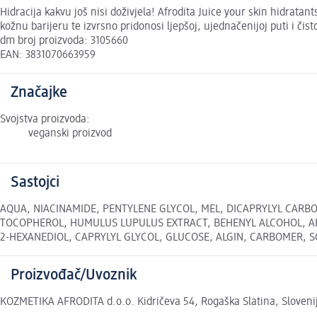
Hidracija kakvu još nisi doživjela! Afrodita Juice your skin hidrata
kožnu barijeru te izvrsno pridonosi ljepšoj, ujednačenijoj puti i čis
dm broj proizvoda: 3105660
EAN: 3831070663959
Značajke
Svojstva proizvoda:
veganski proizvod
Sastojci
AQUA, NIACINAMIDE, PENTYLENE GLYCOL, MEL, DICAPRYLYL CARBO
TOCOPHEROL, HUMULUS LUPULUS EXTRACT, BEHENYL ALCOHOL, A
2-HEXANEDIOL, CAPRYLYL GLYCOL, GLUCOSE, ALGIN, CARBOMER, SODI
Proizvođač/Uvoznik
KOZMETIKA AFRODITA d.o.o. Kidričeva 54, Rogaška Slatina, Slovenij