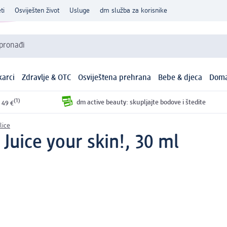
ti
Osviješten život
Usluge
dm služba za korisnike
 pronađi
arci
Zdravlje & OTC
Osviještena prehrana
Bebe & djeca
Doma
(1)
dm active beauty: skupljajte bodove i štedite
 49 €
lice
Juice your skin!, 30 ml