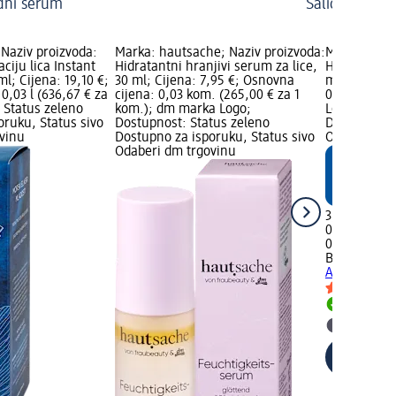
dni serum
Salicilna kise
 Naziv proizvoda:
Marka: hautsache; Naziv proizvoda:
Marka: Bale
ciju lica Instant
Hidratantni hranjivi serum za lice,
Hidratantni
ml; Cijena: 19,10 €;
30 ml; Cijena: 7,95 €; Osnovna
ml; Cijena: 
0,03 l (636,67 € za
cijena: 0,03 kom. (265,00 € za 1
0,03 l (108,
: Status zeleno
kom.); dm marka Logo;
Logo; Dostu
oruku, Status sivo
Dostupnost: Status zeleno
Dostupno za
vinu
Dostupno za isporuku, Status sivo
Odaberi dm 
Odaberi dm trgovinu
3,25 €
0,03 l (108,3
02.05.2025.
Balea
Hidrat
Aqua, 30 ml
Dostupno
Odaberi 