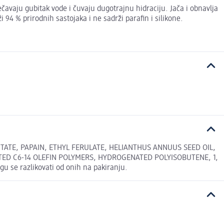
ječavaju gubitak vode i čuvaju dugotrajnu hidraciju. Jača i obnavlja
 94 % prirodnih sastojaka i ne sadrži parafin i silikone.
ATE, PAPAIN, ETHYL FERULATE, HELIANTHUS ANNUUS SEED OIL,
D C6-14 OLEFIN POLYMERS, HYDROGENATED POLYISOBUTENE, 1,
se razlikovati od onih na pakiranju.