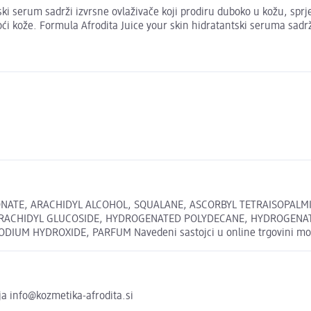
ntski serum sadrži izvrsne ovlaživače koji prodiru duboko u kožu, spr
toći kože. Formula Afrodita Juice your skin hidratantski seruma sadrži
NATE, ARACHIDYL ALCOHOL, SQUALANE, ASCORBYL TETRAISOPALMIT
RACHIDYL GLUCOSIDE, HYDROGENATED POLYDECANE, HYDROGENATE
UM HYDROXIDE, PARFUM Navedeni sastojci u online trgovini mogu 
a info@kozmetika-afrodita.si