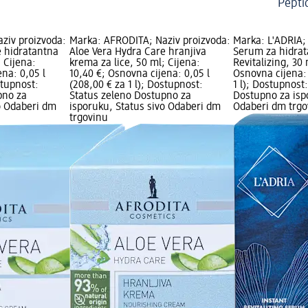
Pepti
ziv proizvoda:
Marka: AFRODITA; Naziv proizvoda:
Marka: L'ADRIA;
e hidratantna
Aloe Vera Hydra Care hranjiva
Serum za hidrata
 Cijena:
krema za lice, 50 ml; Cijena:
Revitalizing, 30 
ena: 0,05 l
10,40 €; Osnovna cijena: 0,05 l
Osnovna cijena: 
stupnost:
(208,00 € za 1 l); Dostupnost:
1 l); Dostupnost
pno za
Status zeleno Dostupno za
Dostupno za isp
o Odaberi dm
isporuku, Status sivo Odaberi dm
Odaberi dm trgo
trgovinu