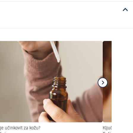
 je učinkovit za kožu?
Ključ za čistu 