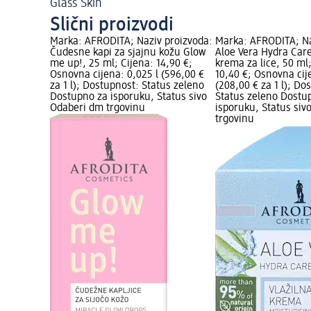
Glass Skin
Slični proizvodi
Marka: AFRODITA; Naziv proizvoda:
Marka: AFRODITA; Na
Čudesne kapi za sjajnu kožu Glow
Aloe Vera Hydra Car
me up!, 25 ml; Cijena: 14,90 €;
krema za lice, 50 ml;
Osnovna cijena: 0,025 l (596,00 €
10,40 €; Osnovna cij
za 1 l); Dostupnost: Status zeleno
(208,00 € za 1 l); Do
Dostupno za isporuku, Status sivo
Status zeleno Dostu
Odaberi dm trgovinu
isporuku, Status siv
trgovinu