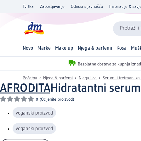
Tvrtka
Zapošljavanje
Odnosi s javnošću
Inspiracije & savje
Pretraži i
Novo
Marke
Make up
Njega & parfemi
Kosa
Mušk
Besplatna dostava za kupnju iznad
Početna
Njega & parfemi
Njega lica
Serumi i tretmani za 
AFRODITA
Hidratantni serum 
0
(
Ocijenite proizvod
)
veganski proizvod
veganski proizvod