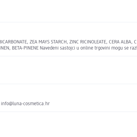
ARBONATE, ZEA MAYS STARCH, ZINC RICINOLEATE, CERA ALBA, CIT
N, BETA-PINENE Navedeni sastojci u online trgovini mogu se razli
a info@luna-cosmetica.hr