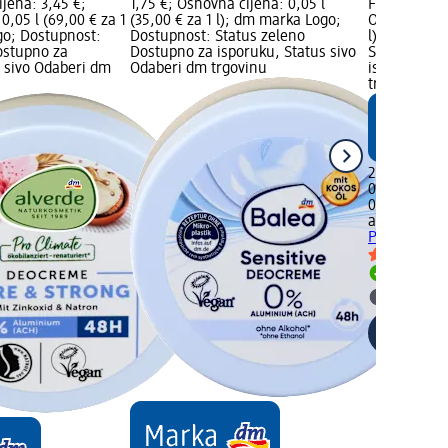
ijena: 3,45 €;
1,75 €; Osnovna cijena: 0,05 l
Fresh, 50 ml
0,05 l (69,00 € za 1
(35,00 € za 1 l); dm marka Logo;
Osnovna cije
go; Dostupnost:
Dostupnost: Status zeleno
l); dm mark
ostupno za
Dostupno za isporuku, Status sivo
Status zele
s sivo Odaberi dm
Odaberi dm trgovinu
isporuku, S
trgovinu
2,24 €
0,05 l (44,80
02.05.2025.
alverde NA
Pure Fresh,
Dostupno
Odaberi 