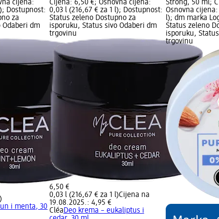
vna cijena:
Cijena: 6,50 €; Osnovna cijena:
Strong, 50 ml; C
 l); Dostupnost:
0,03 l (216,67 € za 1 l); Dostupnost:
Osnovna cijena: 
pno za
Status zeleno Dostupno za
l); dm marka Lo
o Odaberi dm
isporuku, Status sivo Odaberi dm
Status zeleno D
trgovinu
isporuku, Statu
trgovinu
6,50 €
0,03 l (216,67 € za 1 l)
Cijena na
)
19.08.2025.: 4,95 €
un i menta, 30
Cléa
Deo krema – eukaliptus i
cedar, 30 ml