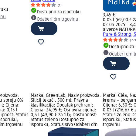
(1)
ruku
Dostupno za isporuku
3,45 €
inu
Odaberi dm trgovinu
0,05 l (69,00 € za
02.05.2025.: 3,4
alverde NATUR
Pure & Strong, 
(27
Dostupno za 
Odaberi dm t
proizvoda:
Marka: GreenLab; Naziv proizvoda:
Marka: Cléa; Na
 u spreju 0%
Silicij tekući, 500 ml; Pravna
krema – bergamo
l; Cijena:
klasifikacija: Dodatak prehrani;
Cijena: 6,50 €; 
a: 0,15 l
Cijena: 24,95 €; Osnovna cijena:
0,03 l (216,67 € 
tupnost: Status
0,5 l (49,90 € za 1 l); Dostupnost:
Status zeleno D
isporuku,
Status zeleno Dostupno za
isporuku, Statu
dm trgovinu
isporuku, Status sivo Odaberi dm
trgovinu