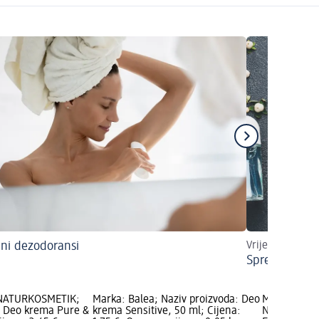
dni dezodoransi
Vrijeme je za 
Sprej, roll-on
 NATURKOSMETIK;
Marka: Balea; Naziv proizvoda: Deo
Marka: alv
: Deo krema Pure &
krema Sensitive, 50 ml; Cijena:
Naziv proiz