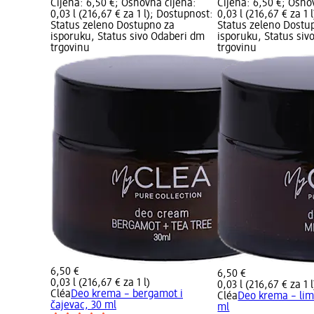
Cijena: 6,50 €; Osnovna cijena:
Cijena: 6,50 €; Osno
0,03 l (216,67 € za 1 l); Dostupnost:
0,03 l (216,67 € za 1
Status zeleno Dostupno za
Status zeleno Dostu
isporuku, Status sivo Odaberi dm
isporuku, Status siv
trgovinu
trgovinu
6,50 €
6,50 €
0,03 l (216,67 € za 1 l)
0,03 l (216,67 € za 1 l
Cléa
Deo krema – bergamot i
Cléa
Deo krema – lim
čajevac, 30 ml
ml