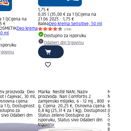
1,75 €
0,05 l (35,00 € za 1 l)
Cijena na
 1 l)
Cijena na
21.06.2025.: 1,75 €
5 €
Balea
Deo krema Sensitive, 50 ml
KOSMETIK
Deo krema
(138)
50 ml
Dostupno za isporuku
1)
Odaberi dm trgovinu
isporuku
rgovinu
ziv proizvoda: Deo
Marka: Nestlé NAN; Naziv
Marka: noer
t i čajevac, 30 ml;
proizvoda: Nan Comfortis 2
Naušnice od
Osnovna cijena:
zamjensko mlijeko, 6 - 12 mj., 800
veliki ringo
za 1 l); Dostupnost:
g; Cijena: 20,25 €; Osnovna cijena:
8,90 €; Osn
ostupno za
0,8 kg (25,31 € za 1 kg); Dostupnost:
(8,90 € za 
s sivo Odaberi dm
Status zeleno Dostupno za
Status zele
isporuku, Status sivo Odaberi dm
isporuku, S
trgovinu
trgovinu
8,90 €