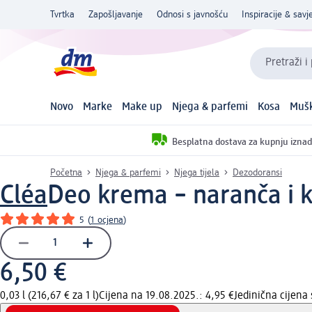
Tvrtka
Zapošljavanje
Odnosi s javnošću
Inspiracije & savje
Pretraži i
Novo
Marke
Make up
Njega & parfemi
Kosa
Mušk
Besplatna dostava za kupnju iznad
Početna
Njega & parfemi
Njega tijela
Dezodoransi
Cléa
Deo krema – naranča i k
5
(
1 ocjena
)
6,50 €
0,03 l (216,67 € za 1 l)
Cijena na 19.08.2025.: 4,95 €
Jedinična cijen