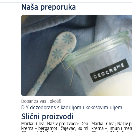
Naša preporuka
Dobar za vas i okoliš
DIY dezodorans s kaduljom i kokosovim uljem
Slični proizvodi
Marka: Cléa; Naziv proizvoda: Deo
Marka: Cléa; Naziv p
krema – bergamot i čajevac, 30 ml;
krema – limun i men