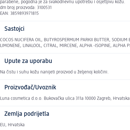
parabene, pogodna je za svakodnevnu upotrebu i osjetljivu kožu.
dm broj proizvoda: 3100531
EAN: 3859893971815
Sastojci
COCOS NUCIFERA OIL, BUTYROSPERMUM PARKII BUTTER, SODIUM BIC
LIMONENE, LINALOOL, CITRAL, MIRCENE, ALPHA -ISOPINE, ALPHA PINE
Upute za uporabu
Na čistu i suhu kožu nanijeti proizvod u željenoj količini.
Proizvođač/Uvoznik
Luna cosmetica d.o.o. Bukovačka ulica 311a 10000 Zagreb, Hrvatsk
Zemlja podrijetla
EU, Hrvatska