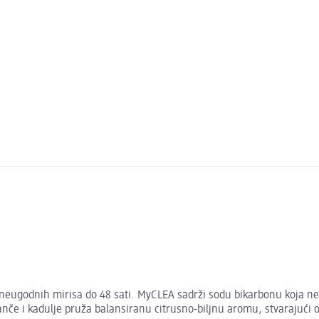
eugodnih mirisa do 48 sati. MyCLEA sadrži sodu bikarbonu koja neut
ranče i kadulje pruža balansiranu citrusno-biljnu aromu, stvarajući o