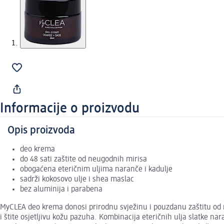
Informacije o proizvodu
Opis proizvoda
deo krema
do 48 sati zaštite od neugodnih mirisa
obogaćena eteričnim uljima naranče i kadulje
sadrži kokosovo ulje i shea maslac
bez aluminija i parabena
MyCLEA deo krema donosi prirodnu svježinu i pouzdanu zaštitu od n
i štite osjetljivu kožu pazuha. Kombinacija eteričnih ulja slatke na