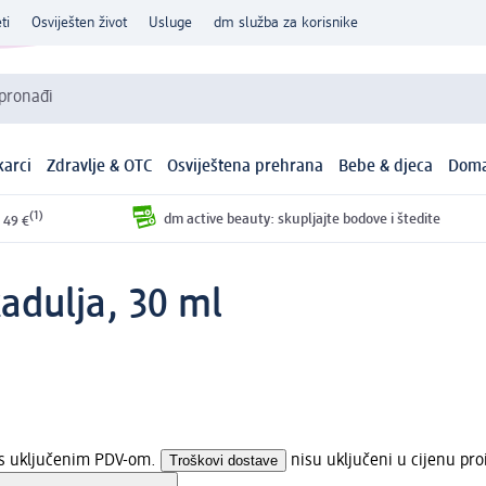
ti
Osviješten život
Usluge
dm služba za korisnike
 pronađi
arci
Zdravlje & OTC
Osviještena prehrana
Bebe & djeca
Doma
(1)
dm active beauty: skupljajte bodove i štedite
 49 €
adulja, 30 ml
a s uključenim PDV-om.
Troškovi dostave
nisu uključeni u cijenu pro