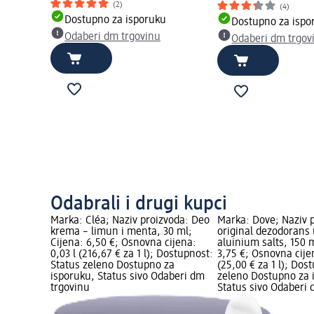
(2)
(4)
Dostupno za isporuku
Dostupno za ispo
Odaberi dm trgovinu
Odaberi dm trgov
Odabrali i drugi kupci
Marka: Cléa; Naziv proizvoda: Deo
Marka: Dove; Naziv 
krema – limun i menta, 30 ml;
original dezodorans
Cijena: 6,50 €; Osnovna cijena:
aluinium salts, 150 m
0,03 l (216,67 € za 1 l); Dostupnost:
3,75 €; Osnovna cijen
Status zeleno Dostupno za
(25,00 € za 1 l); Dos
isporuku, Status sivo Odaberi dm
zeleno Dostupno za 
trgovinu
Status sivo Odaberi 