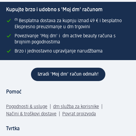
Kupujte brzo i udobno s 'Moj dm' računom
⁽¹⁾ Besplatna dostava za kupnju iznad 49 € i besplatno
Ekspresno preuzimanje u dm trgovini
Povezivanje 'Moj dm' i dm active beauty računa s
brojnim pogodnostima
Brzo i jednostavno upravljanje narudžbama
Izradi 'Moj dm' račun odmah!
Pomoć
Pogodnosti & usluge
dm služba za korisnike
Načini & troškovi dostave
Povrat proizvoda
Tvrtka