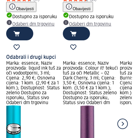
Obavijesti
Obavijesti
Dostupno za isporuku
Dostupno za isporuku
Odaberi dm trgovinu
Odaberi dm trgovinu
Odabrali i drugi kupci
Marka: essence; Naziv
Marka: essence; Naziv
Marka: e
proizvoda: liquid ink tuš za
proizvoda: Colour it! tekući
proizvoda
oči vodootporni, 3 ml;
tuš za oči Metallic – 02
tuš za oč
Cijena: 2,90 €; Osnovna
Dark Cherry, 3 ml; Cijena:
Burnishe
cijena: 1 kom. (2,90 € za 1
3,50 €; Osnovna cijena: 1
Cijena: 
kom.); Dostupnost: Status
kom. (3,50 € za 1 kom.);
cijena: 1
zeleno Dostupno za
Dostupnost: Status zeleno
kom.); D
isporuku, Status sivo
Dostupno za isporuku,
zeleno D
Odaberi dm trgovinu
Status sivo Odaberi dm
isporuku