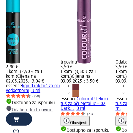
trgovinu
Odaberi 
2,90 €
3,50 €
3,50 €
1 kom. (2,90 € za 1
1 kom. (3,50 € za 1
1 kom. (3
kom.)
Cijena na
kom.)
Cijena na
kom.)
Cij
02.05.2025.: 3,04 €
03.09.2025.: 3,50 €
03.09.20
essence
liquid ink tuš za oči
vodootporni, 3 ml
(250)
essence
Colour it! tekući
essence
Dostupno za isporuku
tuš za oči Metallic – 02
tuš za oč
Dark..., 3 ml
ml
Odaberi dm trgovinu
(23)
Obavijesti
Obav
Dostupno za isporuku
Dostu