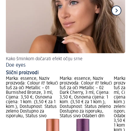
Kako šminkom dočarati efekt očiju srne
Dr
Doe eyes
Oč
Slični proizvodi
Marka: essence; Naziv
Marka: essence; Naziv
Marka: e
proizvoda: Colour it! tekući
proizvoda: Colour it! tekući
proizvoda
tuš za oči Metallic – 01
tuš za oči Metallic – 02
tuš za oč
Burnished Bronze, 3 ml;
Dark Cherry, 3 ml; Cijena:
ml; Cije
Cijena: 3,50 €; Osnovna
3,50 €; Osnovna cijena: 1
cijena: 1
cijena: 1 kom. (3,50 € za 1
kom. (3,50 € za 1 kom.);
kom.); D
kom.); Dostupnost: Status
Dostupnost: Status zeleno
zeleno D
zeleno Dostupno za
Dostupno za isporuku,
isporuku
isporuku, Status sivo
Status sivo Odaberi dm
Odaberi 
3,50 €
1 kom. (3
kom.)
Cij