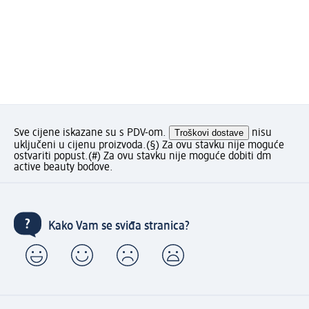
Sve cijene iskazane su s PDV-om.
Troškovi dostave
nisu
uključeni u cijenu proizvoda.
(§) Za ovu stavku nije moguće
ostvariti popust.
(#) Za ovu stavku nije moguće dobiti dm
active beauty bodove.
Kako Vam se sviđa stranica?