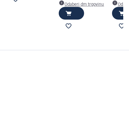
Odaberi dm trgovinu
Odabe