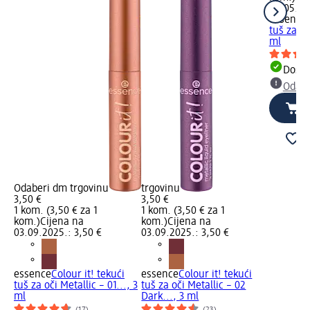
02.05.20
essence
tuš za oč
ml
Dostu
Odabe
Odaberi dm trgovinu
trgovinu
3,50 €
3,50 €
1 kom. (3,50 € za 1
1 kom. (3,50 € za 1
kom.)
Cijena na
kom.)
Cijena na
03.09.2025.: 3,50 €
03.09.2025.: 3,50 €
essence
Colour it! tekući
essence
Colour it! tekući
tuš za oči Metallic – 01..., 3
tuš za oči Metallic – 02
ml
Dark..., 3 ml
(17)
(23)