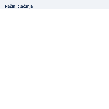
Načini plaćanja
Povežite se s nama