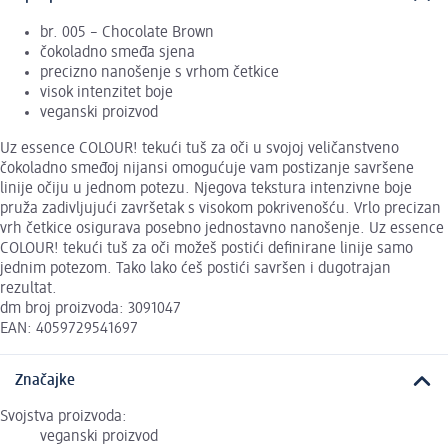
br. 005 – Chocolate Brown
čokoladno smeđa sjena
precizno nanošenje s vrhom četkice
visok intenzitet boje
veganski proizvod
Uz essence COLOUR! tekući tuš za oči u svojoj veličanstveno
čokoladno smeđoj nijansi omogućuje vam postizanje savršene
linije očiju u jednom potezu. Njegova tekstura intenzivne boje
pruža zadivljujući završetak s visokom pokrivenošću. Vrlo precizan
vrh četkice osigurava posebno jednostavno nanošenje. Uz essence
COLOUR! tekući tuš za oči možeš postići definirane linije samo
jednim potezom. Tako lako ćeš postići savršen i dugotrajan
rezultat.
dm broj proizvoda: 3091047
EAN: 4059729541697
Značajke
Svojstva proizvoda:
veganski proizvod