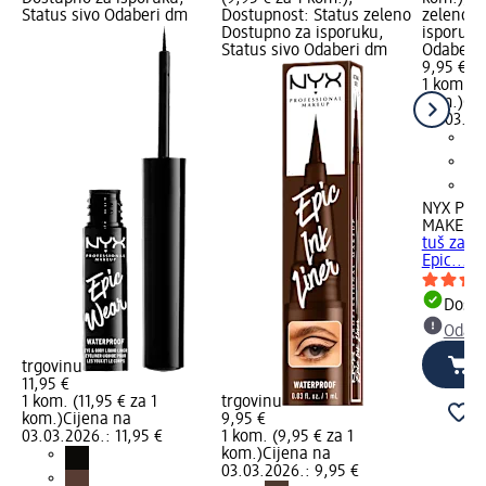
Status sivo Odaberi dm
Dostupnost: Status zeleno
zeleno D
Dostupno za isporuku,
isporuku
Status sivo Odaberi dm
Odaberi 
9,95 €
1 kom. (9
kom.)
Cij
05.03.20
NYX PRO
MAKEUP
tuš za o
Epic..., 
Dostu
Odabe
trgovinu
11,95 €
1 kom. (11,95 € za 1
trgovinu
kom.)
Cijena na
9,95 €
03.03.2026.: 11,95 €
1 kom. (9,95 € za 1
kom.)
Cijena na
03.03.2026.: 9,95 €