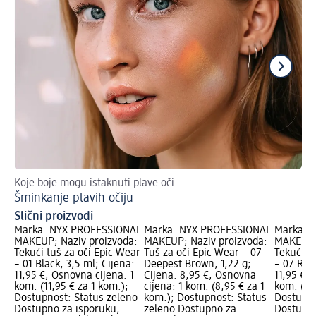
Koje boje mogu istaknuti plave oči
Ka
Šminkanje plavih očiju
Do
Slični proizvodi
Marka: NYX PROFESSIONAL
Marka: NYX PROFESSIONAL
Marka: 
MAKEUP; Naziv proizvoda:
MAKEUP; Naziv proizvoda:
MAKEUP; 
Tekući tuš za oči Epic Wear
Tuš za oči Epic Wear – 07
Tekući t
– 01 Black, 3,5 ml; Cijena:
Deepest Brown, 1,22 g;
– 07 Red,
11,95 €; Osnovna cijena: 1
Cijena: 8,95 €; Osnovna
11,95 €; 
kom. (11,95 € za 1 kom.);
cijena: 1 kom. (8,95 € za 1
kom. (11,
Dostupnost: Status zeleno
kom.); Dostupnost: Status
Dostupno
Dostupno za isporuku,
zeleno Dostupno za
Dostupno