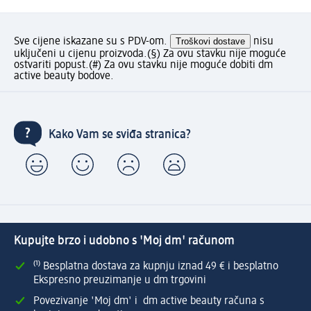
Sve cijene iskazane su s PDV-om.
Troškovi dostave
nisu
uključeni u cijenu proizvoda.
(§) Za ovu stavku nije moguće
ostvariti popust.
(#) Za ovu stavku nije moguće dobiti dm
active beauty bodove.
Kako Vam se sviđa stranica?
Kupujte brzo i udobno s 'Moj dm' računom
⁽¹⁾ Besplatna dostava za kupnju iznad 49 € i besplatno
Ekspresno preuzimanje u dm trgovini
Povezivanje 'Moj dm' i dm active beauty računa s