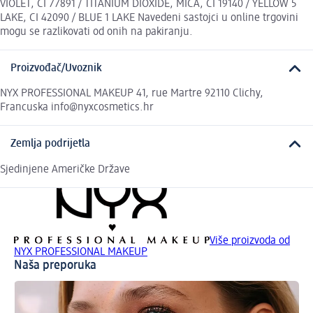
VIOLET, CI 77891 / TITANIUM DIOXIDE, MICA, CI 19140 / YELLOW 5
LAKE, CI 42090 / BLUE 1 LAKE Navedeni sastojci u online trgovini
mogu se razlikovati od onih na pakiranju.
Proizvođač/Uvoznik
NYX PROFESSIONAL MAKEUP 41, rue Martre 92110 Clichy,
Francuska info@nyxcosmetics.hr
Zemlja podrijetla
Sjedinjene Američke Države
Više proizvoda od
NYX PROFESSIONAL MAKEUP
Naša preporuka