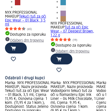
NYX PROFESSIONAL
MAKEUP
Tekući tuš za oči
Epic Wear – 01 Black, 3,5
NYX PROFESSIONAL
ml
MAKEUP
Tuš za oči Epic
(65)
Wear – 07 Deepest Brown,
Dostupno za isporuku
1,22 g
(19)
Odaberi dm trgovinu
Dostupno za isporuku
Odaberi dm trgovinu
Odabrali i drugi kupci
Marka: NYX PROFESSIONAL
Marka: NYX PROFESSIONAL
Marka: 
MAKEUP; Naziv proizvoda:
MAKEUP; Naziv proizvoda:
MAKEUP; 
Tekući tuš za oči Epic Wear
Vodootporni tekući tuš za
Vodootpo
– 01 Black, 3,5 ml; Cijena:
oči u flomasteru Epic Ink
oči u flo
11,95 €; Osnovna cijena: 1
Liner – 04 Milk Chocolate, 1
Liner – 0
kom. (11,95 € za 1 kom.);
ml; Cijena: 9,95 €;
Cijena: 
Dostupnost: Status zeleno
Osnovna cijena: 1 kom.
cijena: 1
Dostupno za isporuku,
(9,95 € za 1 kom.);
kom.); D