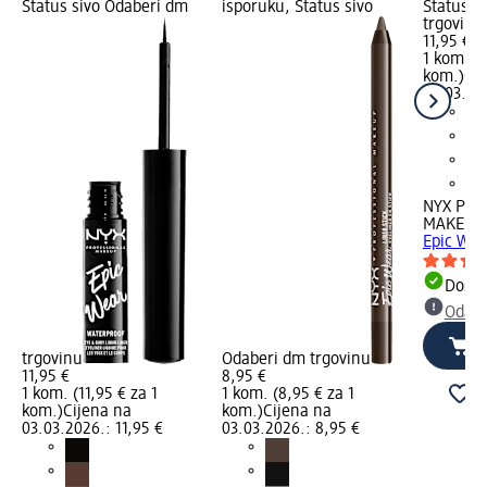
Status sivo Odaberi dm
isporuku, Status sivo
Status s
trgovinu
11,95 €
1 kom. (1
kom.)
Cij
03.03.202
NYX PRO
MAKEUP
Epic Wea
Dostu
Odabe
trgovinu
Odaberi dm trgovinu
11,95 €
8,95 €
1 kom. (11,95 € za 1
1 kom. (8,95 € za 1
kom.)
Cijena na
kom.)
Cijena na
03.03.2026.: 11,95 €
03.03.2026.: 8,95 €