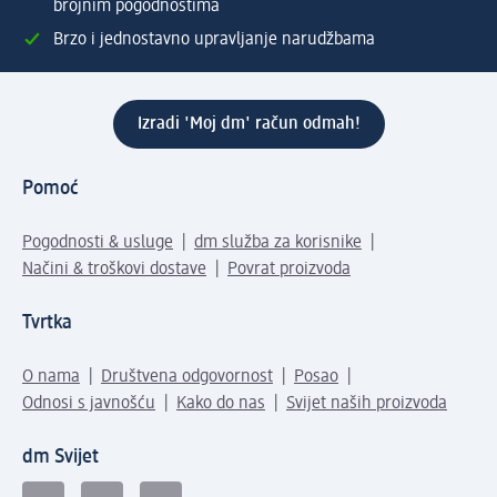
brojnim pogodnostima
Brzo i jednostavno upravljanje narudžbama
Izradi 'Moj dm' račun odmah!
Pomoć
Pogodnosti & usluge
dm služba za korisnike
Načini & troškovi dostave
Povrat proizvoda
Tvrtka
O nama
Društvena odgovornost
Posao
Odnosi s javnošću
Kako do nas
Svijet naših proizvoda
dm Svijet