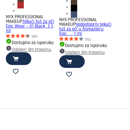
NYX PROFESSIONAL
NYX PROFESSIONAL
MAKEUP
Tekući tuš za oči
MAKEUP
Vodootporni tekući
Epic Wear – 01 Black, 3,5
tuš za oči u flomasteru
ml
Epic..., 1 ml
(65)
(32)
Dostupno za isporuku
Dostupno za isporuku
Odaberi dm trgovinu
Odaberi dm trgovinu