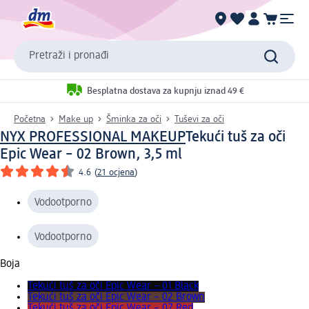
Pretraži i pronađi
Besplatna dostava za kupnju iznad 49 €
Početna
Make up
Šminka za oči
Tuševi za oči
NYX PROFESSIONAL MAKEUP
Tekući tuš za oči
Epic Wear – 02 Brown, 3,5 ml
4.6
(
21 ocjena
)
Vodootporno
Vodootporno
Boja
Tekući tuš za oči Epic Wear – 01 Black
Tekući tuš za oči Epic Wear – 02 Brown
Tekući tuš za oči Epic Wear – 07 Red