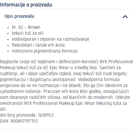
Informacije o proizvodu
Opis proizvoda
br. 02 – Brown
tekući tuš za oči
vodootporan i otporan na razmazivanje
fleksibilan i tanak vrh kista
intenzivno pigmentirana formula
Naglasite svoje oči toplinom i definicijom koristeći NYX Professional
Makeup tekući tuš za oči Epic Wear u smeđoj boji. Savršen za
suptilniji, ali i dalje upečatljiv izgled, ovaj tekući tuš nudi bogatu
pigmentaciju i dugotrajnu postojanost. Vodootporna formula
osigurava da se ne razmazuje i ne blijedi, što ga čini idealnim za
cjelodnevno nošenje. Precizan vrh kista klizi glatko, omogućujući
vam stvaranje različitih stilova, od klasičnih do modernih. Otkrijte
svestranost NYX Professional Makeup Epic Wear tekućeg tuša za
oči.
dm broj proizvoda: 1630952
EAN: 800897197155