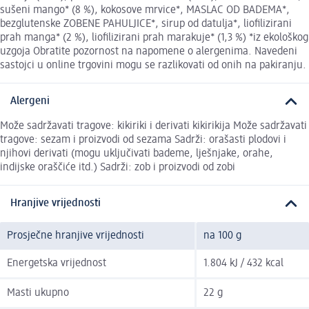
sušeni mango* (8 %), kokosove mrvice*, MASLAC OD BADEMA*,
bezglutenske ZOBENE PAHULJICE*, sirup od datulja*, liofilizirani
prah manga* (2 %), liofilizirani prah marakuje* (1,3 %) *iz ekološkog
uzgoja Obratite pozornost na napomene o alergenima. Navedeni
sastojci u online trgovini mogu se razlikovati od onih na pakiranju.
Alergeni
Može sadržavati tragove: kikiriki i derivati kikirikija Može sadržavati
tragove: sezam i proizvodi od sezama Sadrži: orašasti plodovi i
njihovi derivati (mogu uključivati bademe, lješnjake, orahe,
indijske oraščiće itd.) Sadrži: zob i proizvodi od zobi
Hranjive vrijednosti
Prosječne hranjive vrijednosti
na 100 g
Energetska vrijednost
1.804 kJ / 432 kcal
Masti ukupno
22 g