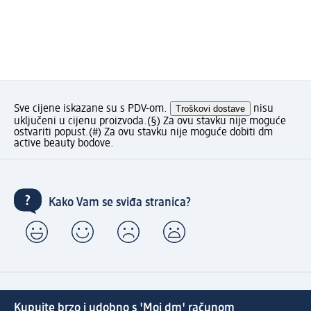
Sve cijene iskazane su s PDV-om.
Troškovi dostave
nisu
uključeni u cijenu proizvoda.
(§) Za ovu stavku nije moguće
ostvariti popust.
(#) Za ovu stavku nije moguće dobiti dm
active beauty bodove.
Kako Vam se sviđa stranica?
Kupujte brzo i udobno s 'Moj dm' računom