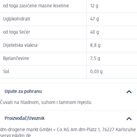
od toga zasićene masne kiseline
12 g
Ugljikohidrati
47 g
od toga šećer
40 g
Dijetetska vlakna
8,8 g
Bjelančevine
7,5 g
Sol
0,03 g
Upute za pohranu
Čuvati na hladnom, suhom i tamnom mjestu.
Proizvođač/Uvoznik
dm-drogerie markt GmbH + Co.KG Am dm-Platz 1, 76227 Karlsruhe
service@dm.de