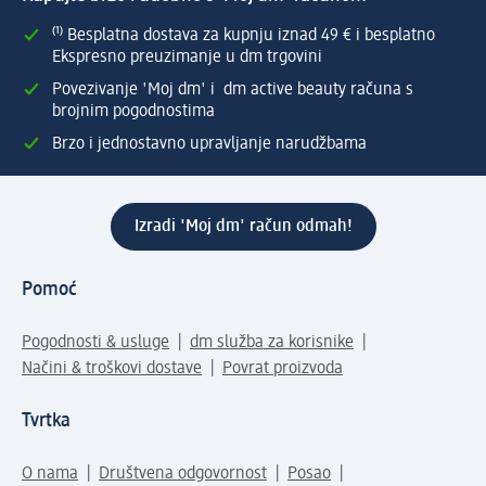
⁽¹⁾ Besplatna dostava za kupnju iznad 49 € i besplatno
Ekspresno preuzimanje u dm trgovini
Povezivanje 'Moj dm' i dm active beauty računa s
brojnim pogodnostima
Brzo i jednostavno upravljanje narudžbama
Izradi 'Moj dm' račun odmah!
Pomoć
Pogodnosti & usluge
dm služba za korisnike
Načini & troškovi dostave
Povrat proizvoda
Tvrtka
O nama
Društvena odgovornost
Posao