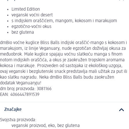
Limited Edition
veganski voćni desert
s indijskim oraščićem, mangom, kokosom i marakujom
egzotično-voćni okus
bez glutena
dmBio voćne kuglice Bliss Balls indijski oraščić-mango s kokosom i
marakujom, iz linije Veganuary, nude egzotičan doživljaj okusa za
međuobrok. Male kuglice spajaju voćnu slatkoću manga s finom
notom indijskih oraščića, a okus je zaokružen tropskim aromama
kokosa i marakuje. Proizveden od sastojaka iz ekološkog uzgoja,
ovaj veganski i bezglutenski snack predstavlja mali užitak za put ili
kao slatku nagradu. Neka dmBio Bliss Balls budu zaokružen
dodatak Veganuaryju!
dm broj proizvoda: 3081166
EAN: 4066447891539
Značajke
Svojstva proizvoda:
veganski proizvod, eko, bez glutena