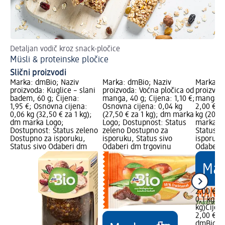
Detaljan vodič kroz snack-pločice
Müsli & proteinske pločice
Slični proizvodi
Marka: dmBio; Naziv
Marka: dmBio; Naziv
Marka: d
proizvoda: Kuglice – slani
proizvoda: Voćna pločica od
proizvod
badem, 60 g; Cijena:
manga, 40 g; Cijena: 1,10 €;
manga, 1
1,95 €; Osnovna cijena:
Osnovna cijena: 0,04 kg
2,00 €; 
0,06 kg (32,50 € za 1 kg);
(27,50 € za 1 kg); dm marka
kg (20,00
dm marka Logo;
Logo; Dostupnost: Status
marka Lo
Dostupnost: Status zeleno
zeleno Dostupno za
Status z
Dostupno za isporuku,
isporuku, Status sivo
isporuku
Status sivo Odaberi dm
Odaberi dm trgovinu
Odaberi 
2,00 €
0,1 kg (2
kg)
Cijen
2,00 €
dmBio
Ko