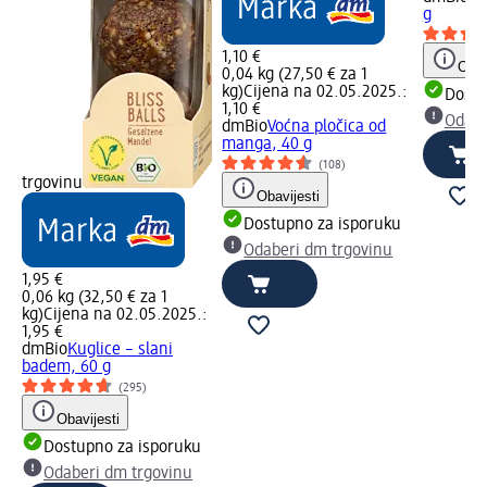
g
1,10 €
Obav
0,04 kg (27,50 € za 1
kg)
Cijena na 02.05.2025.:
Dostu
1,10 €
Odabe
dmBio
Voćna pločica od
manga, 40 g
(108)
trgovinu
Obavijesti
Dostupno za isporuku
Odaberi dm trgovinu
1,95 €
0,06 kg (32,50 € za 1
kg)
Cijena na 02.05.2025.:
1,95 €
dmBio
Kuglice – slani
badem, 60 g
(295)
Obavijesti
Dostupno za isporuku
Odaberi dm trgovinu