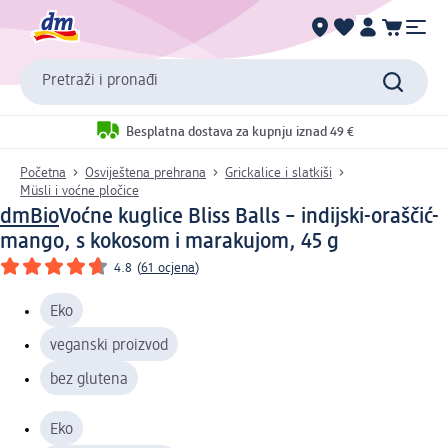
Pretraži i pronađi
Besplatna dostava za kupnju iznad 49 €
Početna
Osviještena prehrana
Grickalice i slatkiši
Müsli i voćne pločice
dmBio
Voćne kuglice Bliss Balls – indijski-oraščić-
mango, s kokosom i marakujom, 45 g
4.8
(
61 ocjena
)
Eko
veganski proizvod
bez glutena
Eko