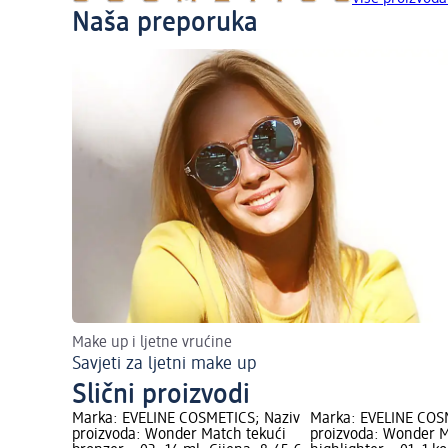
Naša preporuka
Make up i ljetne vrućine
Savjeti za ljetni make up
Slični proizvodi
Marka: EVELINE COSMETICS; Naziv
Marka: EVELINE COS
proizvoda: Wonder Match tekući
proizvoda: Wonder 