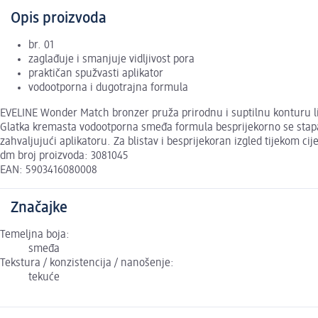
Opis proizvoda
br. 01
zaglađuje i smanjuje vidljivost pora
praktičan spužvasti aplikator
vodootporna i dugotrajna formula
EVELINE Wonder Match bronzer pruža prirodnu i suptilnu konturu lic
Glatka kremasta vodootporna smeđa formula besprijekorno se stapa 
zahvaljujući aplikatoru. Za blistav i besprijekoran izgled tijekom cij
dm broj proizvoda: 3081045
EAN: 5903416080008
Značajke
Temeljna boja:
smeđa
Tekstura / konzistencija / nanošenje:
tekuće