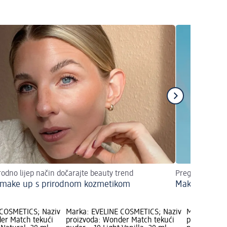
rodno lijep način dočarajte beauty trend
Pregled jesens
 make up s prirodnom kozmetikom
Make up savje
 COSMETICS; Naziv
Marka: EVELINE COSMETICS; Naziv
Marka: EVE
er Match tekući
proizvoda: Wonder Match tekući
proizvoda: 