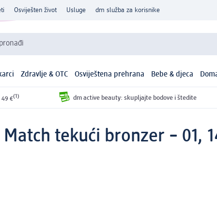
ti
Osviješten život
Usluge
dm služba za korisnike
 pronađi
arci
Zdravlje & OTC
Osviještena prehrana
Bebe & djeca
Doma
(1)
dm active beauty: skupljajte bodove i štedite
 49 €
Match tekući bronzer – 01, 1