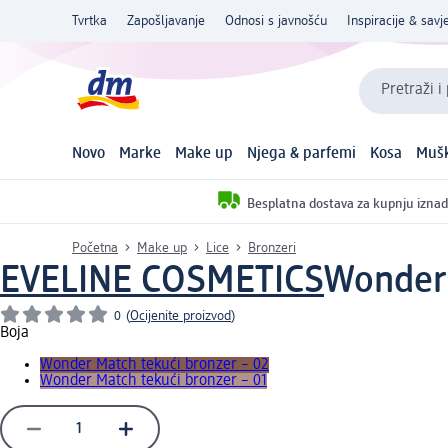
Tvrtka
Zapošljavanje
Odnosi s javnošću
Inspiracije & savje
Pretraži i
Novo
Marke
Make up
Njega & parfemi
Kosa
Mušk
Besplatna dostava za kupnju iznad
Početna
Make up
Lice
Bronzeri
EVELINE COSMETICS
Wonder 
0
(
Ocijenite proizvod
)
Boja
Wonder Match tekući bronzer – 02
Wonder Match tekući bronzer – 01