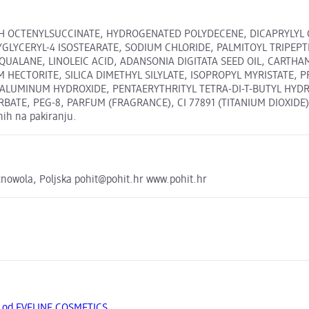
H OCTENYLSUCCINATE, HYDROGENATED POLYDECENE, DICAPRYLYL C
GLYCERYL-4 ISOSTEARATE, SODIUM CHLORIDE, PALMITOYL TRIPEPTI
UALANE, LINOLEIC ACID, ADANSONIA DIGITATA SEED OIL, CARTHAM
HECTORITE, SILICA DIMETHYL SILYLATE, ISOPROPYL MYRISTATE, 
 ALUMINUM HYDROXIDE, PENTAERYTHRITYL TETRA-DI-T-BUTYL HY
TE, PEG-8, PARFUM (FRAGRANCE), CI 77891 (TITANIUM DIOXIDE), CI
nih na pakiranju.
nowola, Poljska pohit@pohit.hr www.pohit.hr
a od EVELINE COSMETICS