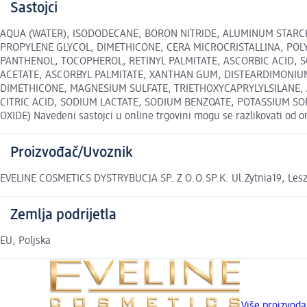
Sastojci
AQUA (WATER), ISODODECANE, BORON NITRIDE, ALUMINUM STARC
PROPYLENE GLYCOL, DIMETHICONE, CERA MICROCRISTALLINA, POLY
PANTHENOL, TOCOPHEROL, RETINYL PALMITATE, ASCORBIC ACID, SQ
ACETATE, ASCORBYL PALMITATE, XANTHAN GUM, DISTEARDIMONIUM 
DIMETHICONE, MAGNESIUM SULFATE, TRIETHOXYCAPRYLYLSILANE,
CITRIC ACID, SODIUM LACTATE, SODIUM BENZOATE, POTASSIUM SORBA
OXIDE) Navedeni sastojci u online trgovini mogu se razlikovati od o
Proizvođač/Uvoznik
EVELINE COSMETICS DYSTRYBUCJA SP. Z O.O.SP.K. Ul.Zytnia19, Lesz
Zemlja podrijetla
EU, Poljska
Više proizvod