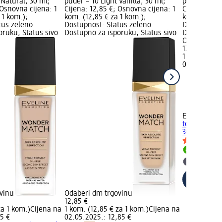
 Natural, 30 ml;
puder – 10 Light Vanilla, 30 ml;
puder – 05 L
 Osnovna cijena: 1
Cijena: 12,85 €; Osnovna cijena: 1
Cijena: 12,8
 1 kom.);
kom. (12,85 € za 1 kom.);
kom. (12,85 
tus zeleno
Dostupnost: Status zeleno
Dostupnost:
oruku, Status sivo
Dostupno za isporuku, Status sivo
Dostupno za
Odaberi dm 
12,85 €
1 kom. (12,8
02.05.2025.
EVELINE CO
tekući puder
30 ml
Dostupno
Odaberi 
vinu
Odaberi dm trgovinu
12,85 €
za 1 kom.)
Cijena na
1 kom. (12,85 € za 1 kom.)
Cijena na
85 €
02.05.2025.: 12,85 €