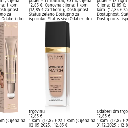
om.; Cijena:
puder – 15 Natural, 30 ml; Cijena:
puder – 12 Light
na: 1 kom.
12,85 €; Osnovna cijena: 1 kom.
Cijena: 12,85 €;
Dostupnost:
(12,85 € za 1 kom.); Dostupnost:
kom. (12,85 € za
pno za
Status zeleno Dostupno za
Dostupnost: Sta
o Odaberi dm
isporuku, Status sivo Odaberi dm
Dostupno za isp
trgovinu
Odaberi dm trgo
12,85 €
12,85 €
kom.)
Cijena na
1 kom. (12,85 € za 1 kom.)
Cijena na
1 kom. (12,85 € 
02.05.2025.: 12,85 €
31.12.2025.: 12,