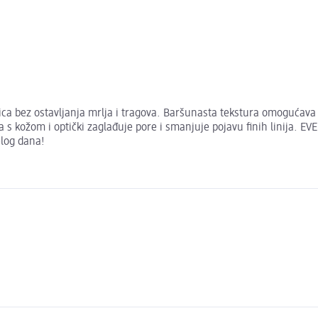
a bez ostavljanja mrlja i tragova. Baršunasta tekstura omogućava k
s kožom i optički zaglađuje pore i smanjuje pojavu finih linija. E
elog dana!