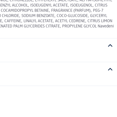
L, CITRONELLOL, ETHYLHEXYL SALICYLATE, ALPHA-ISOMETHYL
BENZYL ALCOHOL, ISOEUGENYL ACETATE, ISOEUGENOL, CITRUS
RIN, COCAMIDOPROPYL BETAINE, FRAGRANCE (PARFUM), PEG-7
M CHLORIDE, SODIUM BENZOATE, COCO-GLUCOSIDE, GLYCERYL
 CAFFEINE, LINALYL ACETATE, ACETYL CEDRENE, CITRUS LIMON
ENATED PALM GLYCERIDES CITRATE, PROPYLENE GLYCOL Navedeni