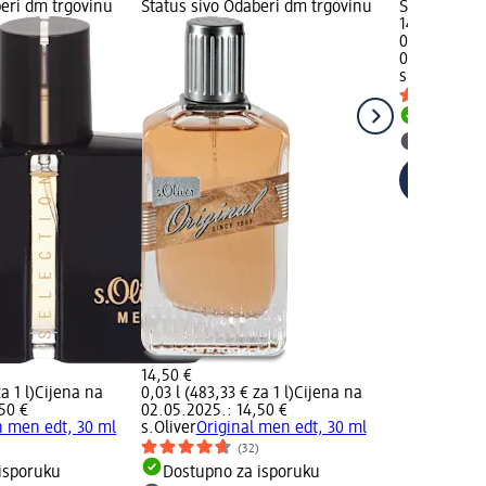
beri dm trgovinu
Status sivo Odaberi dm trgovinu
Status sivo
14,50 €
0,03 l (483,3
02.05.2025.
s.Oliver
So P
Dostupno
Odaberi 
14,50 €
a 1 l)
Cijena na
0,03 l (483,33 € za 1 l)
Cijena na
50 €
02.05.2025.: 14,50 €
n men edt, 30 ml
s.Oliver
Original men edt, 30 ml
(32)
isporuku
Dostupno za isporuku