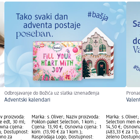
Odbrojavanje do Božića uz slatka iznenađenja
Pronađ
Adventski kalendari
Valen
iv proizvoda:
Marka: s.Oliver; Naziv proizvoda:
Marka: s.Oliver;
e edt, 30 ml;
Poklon-paket Selection, 1 kom.;
Selection men ed
ovna cijena:
Cijena: 13,90 €; Osnovna cijena: 1
14,50 €; Osnovna
l); Dostupnost:
kom. (13,90 € za 1 kom.);
(483,33 € za 1 l
pno za
Rasprodaja Logo; Dostupnost:
zeleno Dostupno