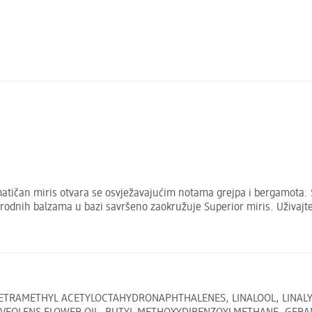
zmatičan miris otvara se osvježavajućim notama grejpa i bergamota. 
prirodnih balzama u bazi savršeno zaokružuje Superior miris. Uživajt
TETRAMETHYL ACETYLOCTAHYDRONAPHTHALENES, LINALOOL, LINALYL 