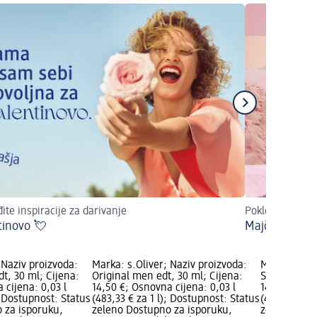
ite inspiracije za darivanje
Poklonite svoj
tinovo 💘
Majčin dan ❤
 Naziv proizvoda:
Marka: s.Oliver; Naziv proizvoda:
Marka: s.Oli
t, 30 ml; Cijena:
Original men edt, 30 ml; Cijena:
So Pure men
 cijena: 0,03 l
14,50 €; Osnovna cijena: 0,03 l
14,50 €; Osn
); Dostupnost: Status
(483,33 € za 1 l); Dostupnost: Status
(483,33 € za
 za isporuku,
zeleno Dostupno za isporuku,
zeleno Dost