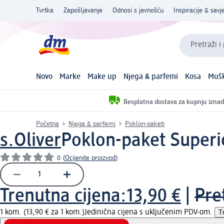
Tvrtka
Zapošljavanje
Odnosi s javnošću
Inspiracije & savje
Pretraži i
Novo
Marke
Make up
Njega & parfemi
Kosa
Mušk
Besplatna dostava za kupnju iznad
Početna
Njega & parfemi
Poklon-paketi
s.Oliver
Poklon-paket Superi
0
(
Ocijenite proizvod
)
Trenutna cijena:
13,90 €
|
Pre
1 kom. (13,90 € za 1 kom.)
Jedinična cijena s uključenim PDV-om.
T