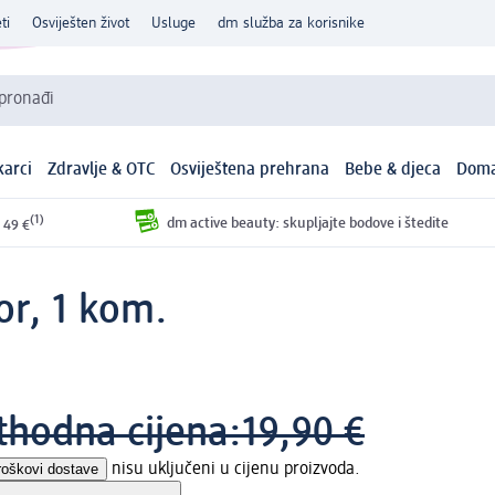
ti
Osviješten život
Usluge
dm služba za korisnike
 pronađi
arci
Zdravlje & OTC
Osviještena prehrana
Bebe & djeca
Doma
(1)
dm active beauty: skupljajte bodove i štedite
 49 €
or, 1 kom.
thodna cijena:
19,90 €
roškovi dostave
nisu uključeni u cijenu proizvoda.