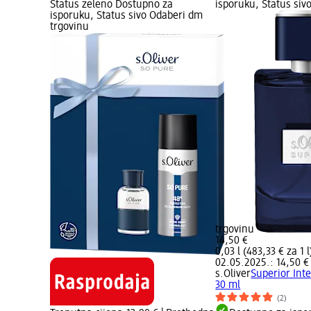
Status zeleno Dostupno za
isporuku, Status siv
isporuku, Status sivo Odaberi dm
trgovinu
trgovinu
14,50 €
0,03 l (483,33 € za 1 l
02.05.2025.: 14,50 €
s.Oliver
Superior Int
30 ml
(2)