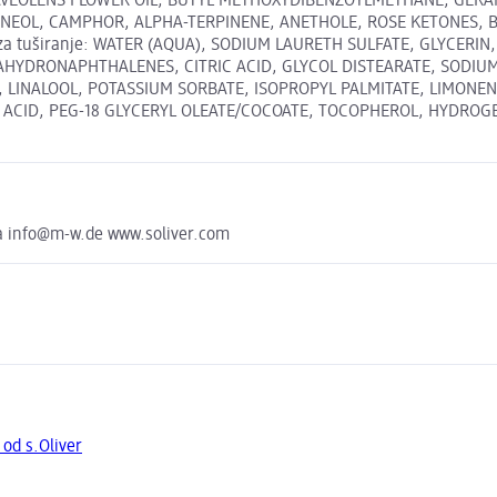
OLENS FLOWER OIL, BUTYL METHOXYDIBENZOYLMETHANE, GERANIO
PINEOL, CAMPHOR, ALPHA-TERPINENE, ANETHOLE, ROSE KETONES, 
el za tuširanje: WATER (AQUA), SODIUM LAURETH SULFATE, GLYCE
AHYDRONAPHTHALENES, CITRIC ACID, GLYCOL DISTEARATE, SODIU
INALOOL, POTASSIUM SORBATE, ISOPROPYL PALMITATE, LIMONENE,
C ACID, PEG-18 GLYCERYL OLEATE/COCOATE, TOCOPHEROL, HYDROG
ka info@m-w.de www.soliver.com
 od s.Oliver