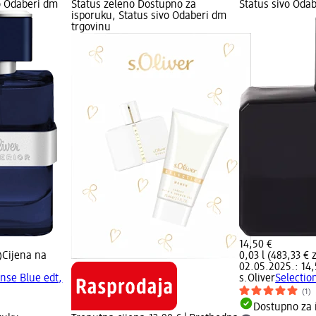
o Odaberi dm
Status zeleno Dostupno za
Status sivo Oda
isporuku, Status sivo Odaberi dm
trgovinu
14,50 €
)
Cijena na
0,03 l (483,33 € z
02.05.2025.: 14,
ense Blue edt,
s.Oliver
Selectio
(1)
Dostupno za 