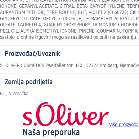
COUMARIN, ETHYLHEXYL METHOXYCINNAMATE, PELARGONIUM GRAVE
IONONE, GERANYL ACETATE, CITRAL, BETA- CARYOPHYLLENE, TER
AURANTIUM PEEL OIL, TERPINOLENE, BHT, VIOLET 2 (CI 60725) G
GLYCERYL COCOATE, DECYL GLUCOSIDE, TETRAMETHYL ACETYLOCT
OLEATE, LAURETH-4, GUAR HYDROXYPROPYLTRIMONIUM CHLORIDE, L
PEEL OIL, ALPHA-ISOMETHYL IONONE, PINENE, COUMARIN, FORMI
sastojci u online trgovini mogu se razlikovati od onih na pakiranju.
Proizvođač/Uvoznik
S. OLIVER COSMETICS Zweifaller Str. 120 · 52224 Stolberg, Njemač
Zemlja podrijetla
EU, Njemačka
Više proizvoda
Naša preporuka