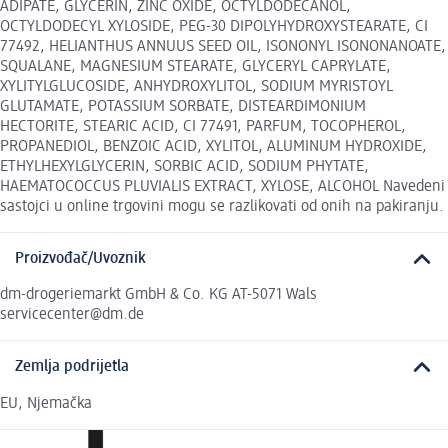
ADIPATE, GLYCERIN, ZINC OXIDE, OCTYLDODECANOL,
OCTYLDODECYL XYLOSIDE, PEG-30 DIPOLYHYDROXYSTEARATE, CI
77492, HELIANTHUS ANNUUS SEED OIL, ISONONYL ISONONANOATE,
SQUALANE, MAGNESIUM STEARATE, GLYCERYL CAPRYLATE,
XYLITYLGLUCOSIDE, ANHYDROXYLITOL, SODIUM MYRISTOYL
GLUTAMATE, POTASSIUM SORBATE, DISTEARDIMONIUM
HECTORITE, STEARIC ACID, CI 77491, PARFUM, TOCOPHEROL,
PROPANEDIOL, BENZOIC ACID, XYLITOL, ALUMINUM HYDROXIDE,
ETHYLHEXYLGLYCERIN, SORBIC ACID, SODIUM PHYTATE,
HAEMATOCOCCUS PLUVIALIS EXTRACT, XYLOSE, ALCOHOL Navedeni
sastojci u online trgovini mogu se razlikovati od onih na pakiranju.
Proizvođač/Uvoznik
dm-drogeriemarkt GmbH & Co. KG AT-5071 Wals
servicecenter@dm.de
Zemlja podrijetla
EU, Njemačka