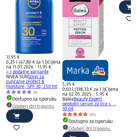
11,95 €
0,25 l (47,80 € za 1 l)
Cijena
na 11.03.2026.: 11,95 €
+ 1 dodatne varijante
NIVEA SUN
Sprej za
sunčanje protect &
5,95 €
moisture, SPF 30, 250 ml
0,03 l (198,33 € za 1 l)
Cijena
(0)
na 02.05.2025.: 5,95 €
Dostupno za isporuku
Balea
Beauty Expert
peptidni serum za lice s...,
Odaberi dm trgovinu
30 ml
(97)
Dostupno za isporuku
Odaberi dm trgovinu