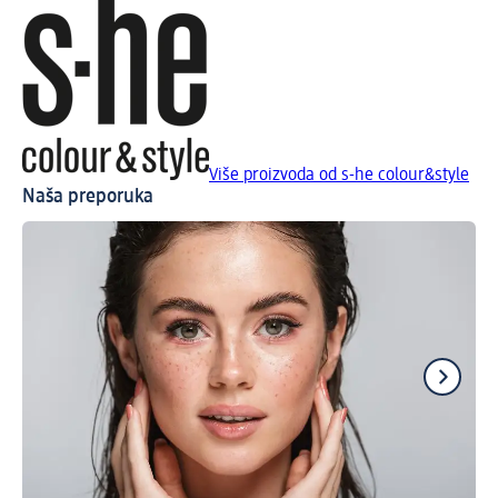
Više proizvoda od s-he colour&style
Naša preporuka