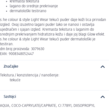
kremasta tekstura
lagano do srednje prekrivanje
dermatološki testirano
s.he colour & style Light Wear tekući puder daje koži lica prirodan
izgled. Ovaj izuzetno lagani puder lako se nanosi i ostavlja
ujednačen i sjajan izgled. Kremasta tekstura s laganim do
srednjim prekrivanjem hidratizira kožu i daje joj blagi Glow efekt.
s.he colour & style Light Wear tekući puder dermatološki je
testiran.
dm broj proizvoda: 3079630
EAN: 9008348052447
Značajke
Tekstura / konzistencija / nanošenje:
tekuće
Sastojci
AQUA, COCO-CAPRYLATE/CAPRATE, CI 77891, DIISOPROPYL