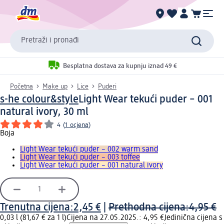
Pretraži i pronađi
Besplatna dostava za kupnju iznad 49 €
Početna
Make up
Lice
Puderi
s-he colour&style
Light Wear tekući puder – 001
natural ivory, 30 ml
4
(
1 ocjena
)
Boja
Light Wear tekući puder – 002 warm sand
Light Wear tekući puder – 003 toffee
Light Wear tekući puder – 001 natural ivory
Trenutna cijena:
2,45 €
|
Prethodna cijena:
4,95 €
0,03 l (81,67 € za 1 l)
Cijena na 27.05.2025.: 4,95 €
Jedinična cijena s