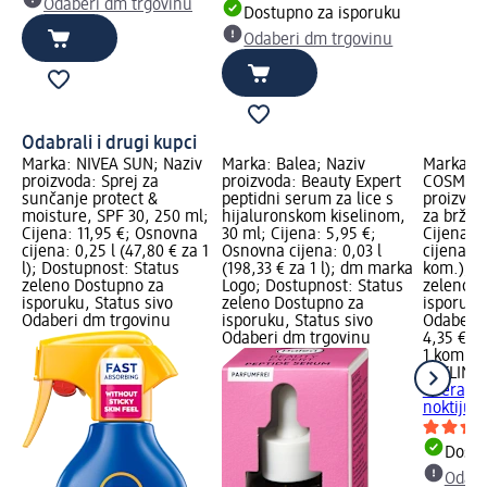
Odaberi dm trgovinu
Dostupno za isporuku
Odaberi dm trgovinu
Odabrali i drugi kupci
Marka: NIVEA SUN; Naziv
Marka: Balea; Naziv
Marka: E
proizvoda: Sprej za
proizvoda: Beauty Expert
COSMETI
sunčanje protect &
peptidni serum za lice s
proizvod
moisture, SPF 30, 250 ml;
hijaluronskom kiselinom,
za brži r
Cijena: 11,95 €; Osnovna
30 ml; Cijena: 5,95 €;
Cijena: 
cijena: 0,25 l (47,80 € za 1
Osnovna cijena: 0,03 l
cijena: 1
l); Dostupnost: Status
(198,33 € za 1 l); dm marka
kom.); D
zeleno Dostupno za
Logo; Dostupnost: Status
zeleno D
isporuku, Status sivo
zeleno Dostupno za
isporuku
Odaberi dm trgovinu
isporuku, Status sivo
Odaberi 
Odaberi dm trgovinu
4,35 €
1 kom. (4
EVELINE
Therapy l
noktiju, 
Dostu
Odabe