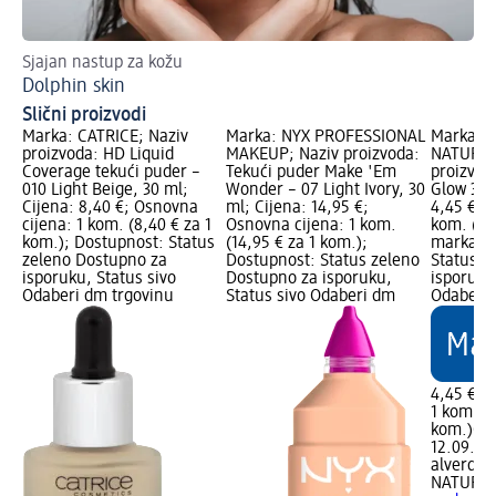
Sjajan nastup za kožu
Te
Dolphin skin
Zn
Slični proizvodi
Marka: CATRICE; Naziv
Marka: NYX PROFESSIONAL
Marka: a
proizvoda: HD Liquid
MAKEUP; Naziv proizvoda:
NATURKO
Coverage tekući puder –
Tekući puder Make 'Em
proizvod
010 Light Beige, 30 ml;
Wonder – 07 Light Ivory, 30
Glow 3in1
Cijena: 8,40 €; Osnovna
ml; Cijena: 14,95 €;
4,45 €; 
cijena: 1 kom. (8,40 € za 1
Osnovna cijena: 1 kom.
kom. (4,
kom.); Dostupnost: Status
(14,95 € za 1 kom.);
marka Lo
zeleno Dostupno za
Dostupnost: Status zeleno
Status z
isporuku, Status sivo
Dostupno za isporuku,
isporuku
Odaberi dm trgovinu
Status sivo Odaberi dm
Odaberi 
4,45 €
1 kom. (4
kom.)
Cij
12.09.20
alverde
NATURK