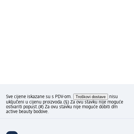
Sve cijene iskazane su s PDV-om.
Troškovi dostave
nisu
uključeni u cijenu proizvoda.
(§) Za ovu stavku nije moguće
ostvariti popust.
(#) Za ovu stavku nije moguće dobiti dm
active beauty bodove.