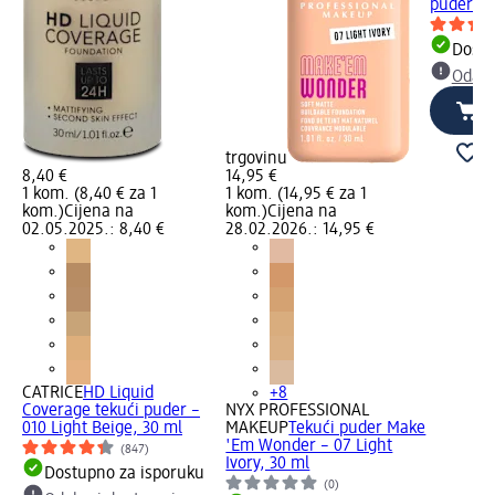
puder Gl
Dostu
Odabe
trgovinu
8,40 €
14,95 €
1 kom. (8,40 € za 1
1 kom. (14,95 € za 1
kom.)
Cijena na
kom.)
Cijena na
02.05.2025.: 8,40 €
28.02.2026.: 14,95 €
CATRICE
HD Liquid
+8
Coverage tekući puder –
NYX PROFESSIONAL
010 Light Beige, 30 ml
MAKEUP
Tekući puder Make
'Em Wonder – 07 Light
(847)
Ivory, 30 ml
Dostupno za isporuku
(0)