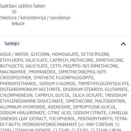
Sadržani zaštitni faktor:
50
Tekstura / konzistencija / nanošenje:
tekuće
Sastojci
AQUA / WATER, GLYCERIN, HOMOSALATE, OCTOCRYLENE,
ETHYLHEXYL SALICYLATE, CAPRYLYL METHICONE, DIMETHICONE,
BUTYLOCTYL SALICYLATE, CETYL PEG/PPG-10/1 DIMETHICONE,
NIACINAMIDE, PROPANEDIOL, DIMETHICONE/PEG-10/15
CROSSPOLYMER, SYNTHETIC FLUORPHLOGOPITE,
PHENOXYETHANOL, SODIUM CHLORIDE, TRIMETHYLSILOXYSILICATE,
DISTEARDIMONIUM HECTORITE, DISODIUM STEAROYL GLUTAMATE,
CHLORPHENESIN, CAPRYLYL GLYCOL, SILICA SILYLATE, TRISODIUM
ETHYLENEDIAMINE DISUCCINATE, SIMETHICONE, MALTODEXTRIN,
ALUMINUM HYDROXIDE, ADENOSINE, DIPROPYLENE GLYCOL,
SODIUM HYALURONATE, CITRIC ACID, SODIUM CITRATE, CAMELLIA
SINENSIS LEAF EXTRACT, TOCOPHEROL, PENTAERYTHRITYL TETRA-
DI-T-BUTYL HYDROXYHYDROCINNAMATE [+/- MAY CONTAIN: CI
77891 / TITANIUM DIOXIDE, CI 77491, CI 77492, CI 77499 / IRON