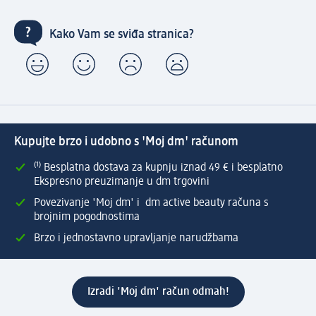
Kako Vam se sviđa stranica?
Kupujte brzo i udobno s 'Moj dm' računom
⁽¹⁾ Besplatna dostava za kupnju iznad 49 € i besplatno
Ekspresno preuzimanje u dm trgovini
Povezivanje 'Moj dm' i dm active beauty računa s
brojnim pogodnostima
Brzo i jednostavno upravljanje narudžbama
Izradi 'Moj dm' račun odmah!