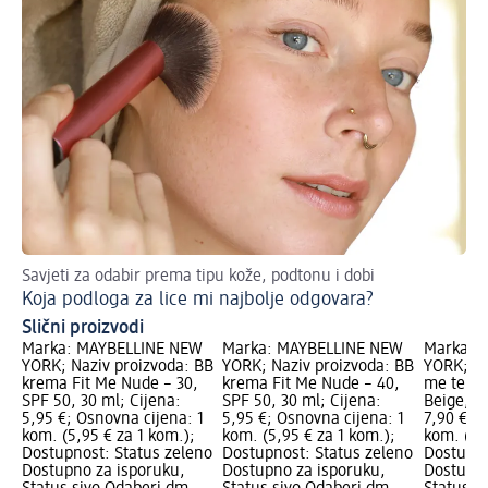
Savjeti za odabir prema tipu kože, podtonu i dobi
CC
Koja podloga za lice mi najbolje odgovara?
Slični proizvodi
Marka: MAYBELLINE NEW
Marka: MAYBELLINE NEW
Marka: 
YORK; Naziv proizvoda: BB
YORK; Naziv proizvoda: BB
YORK; Na
krema Fit Me Nude – 30,
krema Fit Me Nude – 40,
me tekuć
SPF 50, 30 ml; Cijena:
SPF 50, 30 ml; Cijena:
Beige, 30
5,95 €; Osnovna cijena: 1
5,95 €; Osnovna cijena: 1
7,90 €; 
kom. (5,95 € za 1 kom.);
kom. (5,95 € za 1 kom.);
kom. (7,9
Dostupnost: Status zeleno
Dostupnost: Status zeleno
Dostupno
Dostupno za isporuku,
Dostupno za isporuku,
Dostupno