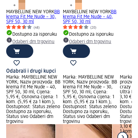
MAYBELLINE NEW YORK
BB
MAYBELLINE NEW YORK
BB
krema Fit Me Nude – 30,
krema Fit Me Nude – 40,
SPF 50, 30 ml
SPF 50, 30 ml
(48)
(20)
Dostupno za isporuku
Dostupno za isporuku
Odaberi dm trgovinu
Odaberi dm trgovinu
Odabrali i drugi kupci
Marka: MAYBELLINE NEW
Marka: MAYBELLINE NEW
Marka: e
YORK; Naziv proizvoda: BB
YORK; Naziv proizvoda: BB
proizvod
krema Fit Me Nude – 40,
krema Fit Me Nude – 30,
crazy vo
SPF 50, 30 ml; Cijena:
SPF 50, 30 ml; Cijena:
Ultra Bla
5,95 €; Osnovna cijena: 1
5,95 €; Osnovna cijena: 1
3,10 €; O
kom. (5,95 € za 1 kom.);
kom. (5,95 € za 1 kom.);
kom. (3,1
Dostupnost: Status zeleno
Dostupnost: Status zeleno
Dostupno
Dostupno za isporuku,
Dostupno za isporuku,
Dostupno
Status sivo Odaberi dm
Status sivo Odaberi dm
Status s
trgovinu
trgovinu
trgovinu
3,10 €
1 kom. (3
kom.)
Cij