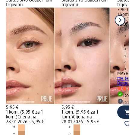
Status sivo Odaberi dm
Status sivo Odaberi dm
Status s
trgovinu
trgovinu
trgovinu
7,90 €
1 kom. (7
kom.)
Cij
02.05.20
+3
MAYBELL
me tekuć
Beige, 3
Dostu
Odabe
5,95 €
5,95 €
1 kom. (5,95 € za 1
1 kom. (5,95 € za 1
kom.)
Cijena na
kom.)
Cijena na
28.01.2026.: 5,95 €
28.01.2026.: 5,95 €