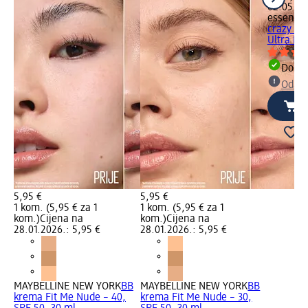
02.05.20
essence
crazy vo
Ultra Bla
Dostu
Odabe
5,95 €
5,95 €
1 kom. (5,95 € za 1
1 kom. (5,95 € za 1
kom.)
Cijena na
kom.)
Cijena na
28.01.2026.: 5,95 €
28.01.2026.: 5,95 €
MAYBELLINE NEW YORK
BB
MAYBELLINE NEW YORK
BB
krema Fit Me Nude – 40,
krema Fit Me Nude – 30,