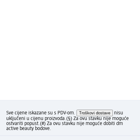
Sve cijene iskazane su s PDV-om.
Troškovi dostave
nisu
uključeni u cijenu proizvoda.
(§) Za ovu stavku nije moguće
ostvariti popust.
(#) Za ovu stavku nije moguće dobiti dm
active beauty bodove.