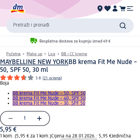
Pretraži i pronađi
Besplatna dostava za kupnju iznad 49 €
Početna
Make up
Lice
BB i CC kreme
MAYBELLINE NEW YORK
BB krema Fit Me Nude –
50, SPF 50, 30 ml
3.8
(
21 ocjena
)
Boja
BB krema Fit Me Nude – 50, SPF 50
BB krema Fit Me Nude – 40, SPF 50
BB krema Fit Me Nude – 30, SPF 50
5,95 €
1 kom. (5,95 € za 1 kom.)
Cijena na 28.01.2026.: 5,95 €
Jedinična