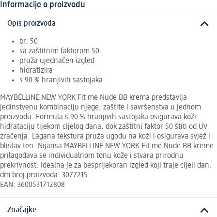
Informacije o proizvodu
Opis proizvoda
br. 50
sa zaštitnim faktorom 50
pruža ujednačen izgled
hidratizira
s 90 % hranjivih sastojaka
MAYBELLINE NEW YORK Fit me Nude BB krema predstavlja
jedinstvenu kombinaciju njege, zaštite i savršenstva u jednom
proizvodu. Formula s 90 % hranjivih sastojaka osigurava koži
hidrataciju tijekom cijelog dana, dok zaštitni faktor 50 štiti od UV
zračenja. Lagana tekstura pruža ugodu na koži i osigurava svjež i
blistav ten. Nijansa MAYBELLINE NEW YORK Fit me Nude BB kreme
prilagođava se individualnom tonu kože i stvara prirodnu
prekrivnost. Idealna je za besprijekoran izgled koji traje cijeli dan.
dm broj proizvoda: 3077215
EAN: 3600531712808
Značajke