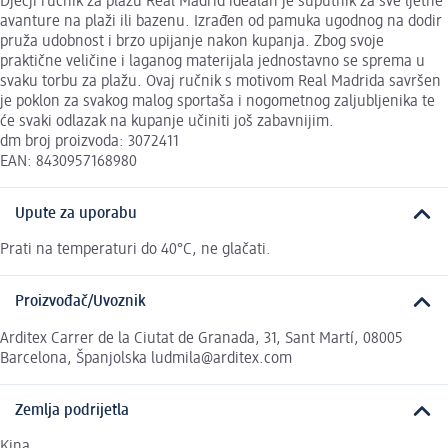
Dječji ručnik za plažu Real Madrid idealan je suputnik za sve ljetne
avanture na plaži ili bazenu. Izrađen od pamuka ugodnog na dodir
pruža udobnost i brzo upijanje nakon kupanja. Zbog svoje
praktične veličine i laganog materijala jednostavno se sprema u
svaku torbu za plažu. Ovaj ručnik s motivom Real Madrida savršen
je poklon za svakog malog sportaša i nogometnog zaljubljenika te
će svaki odlazak na kupanje učiniti još zabavnijim.
dm broj proizvoda: 3072411
EAN: 8430957168980
Upute za uporabu
Prati na temperaturi do 40°C, ne glačati.
Proizvođač/Uvoznik
Arditex Carrer de la Ciutat de Granada, 31, Sant Martí, 08005
Barcelona, Španjolska ludmila@arditex.com
Zemlja podrijetla
Kina