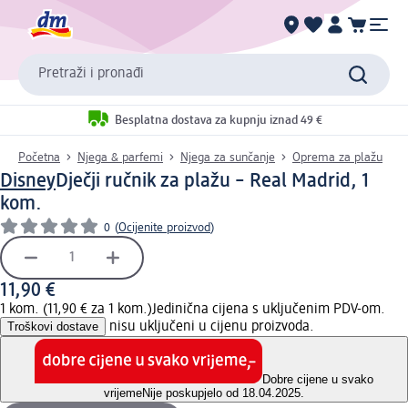
Pretraži i pronađi
Besplatna dostava za kupnju iznad 49 €
Početna
Njega & parfemi
Njega za sunčanje
Oprema za plažu
Disney
Dječji ručnik za plažu – Real Madrid, 1
kom.
0
(
Ocijenite proizvod
)
11,90 €
1 kom. (11,90 € za 1 kom.)
Jedinična cijena s uključenim PDV-om.
Troškovi dostave
nisu uključeni u cijenu proizvoda.
Dobre cijene u svako
vrijeme
Nije poskupjelo od 18.04.2025.