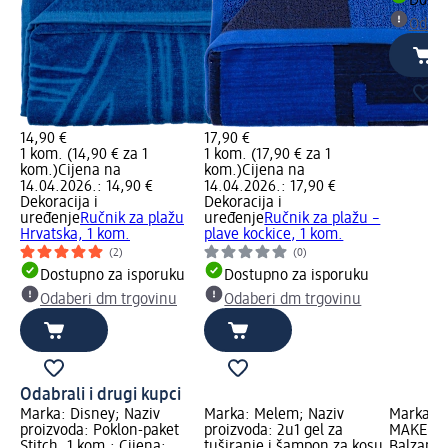
Dostu
Odabe
14,90 €
17,90 €
1 kom. (14,90 € za 1
1 kom. (17,90 € za 1
kom.)
Cijena na
kom.)
Cijena na
14.04.2026.: 14,90 €
14.04.2026.: 17,90 €
Dekoracija i
Dekoracija i
uređenje
Ručnik za plažu
uređenje
Ručnik za plažu –
Hrvatska, 1 kom.
plave kockice, 1 kom.
(2)
(0)
Dostupno za isporuku
Dostupno za isporuku
Odaberi dm trgovinu
Odaberi dm trgovinu
Odabrali i drugi kupci
Marka: Disney; Naziv
Marka: Melem; Naziv
Marka: 
proizvoda: Poklon-paket
proizvoda: 2u1 gel za
MAKEUP; 
Stitch, 1 kom.; Cijena:
tuširanje i šampon za kosu
Balzam 