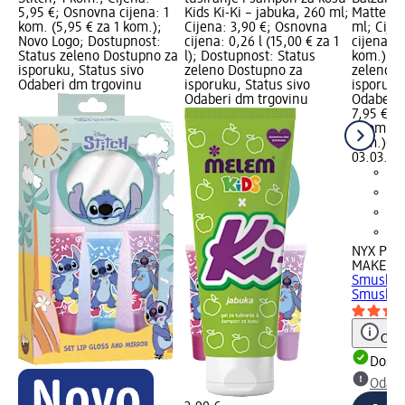
5,95 €; Osnovna cijena: 1
Kids Ki-Ki – jabuka, 260 ml;
Matte – 
kom. (5,95 € za 1 kom.);
Cijena: 3,90 €; Osnovna
ml; Cije
Novo Logo; Dostupnost:
cijena: 0,26 l (15,00 € za 1
cijena: 1
Status zeleno Dostupno za
l); Dostupnost: Status
kom.); D
isporuku, Status sivo
zeleno Dostupno za
zeleno D
Odaberi dm trgovinu
isporuku, Status sivo
isporuku
Odaberi dm trgovinu
Odaberi 
7,95 €
1 kom. (7
kom.)
Cij
03.03.20
NYX PRO
MAKEUP
Smushy M
Smush, 
Obav
Dostu
Odabe