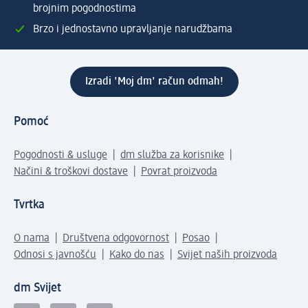
brojnim pogodnostima
Brzo i jednostavno upravljanje narudžbama
Izradi 'Moj dm' račun odmah!
Pomoć
Pogodnosti & usluge
dm služba za korisnike
Načini & troškovi dostave
Povrat proizvoda
Tvrtka
O nama
Društvena odgovornost
Posao
Odnosi s javnošću
Kako do nas
Svijet naših proizvoda
dm Svijet