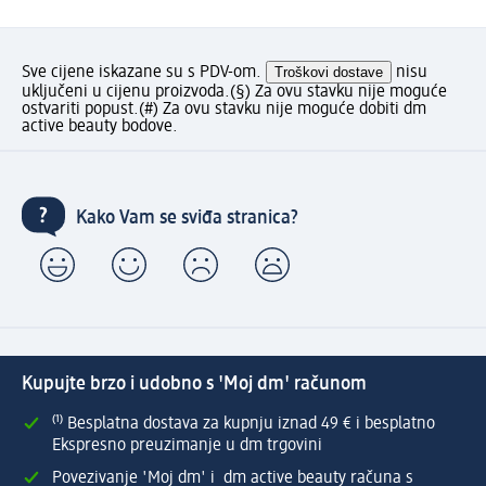
Sve cijene iskazane su s PDV-om.
Troškovi dostave
nisu
uključeni u cijenu proizvoda.
(§) Za ovu stavku nije moguće
ostvariti popust.
(#) Za ovu stavku nije moguće dobiti dm
active beauty bodove.
Kako Vam se sviđa stranica?
Kupujte brzo i udobno s 'Moj dm' računom
⁽¹⁾ Besplatna dostava za kupnju iznad 49 € i besplatno
Ekspresno preuzimanje u dm trgovini
Povezivanje 'Moj dm' i dm active beauty računa s