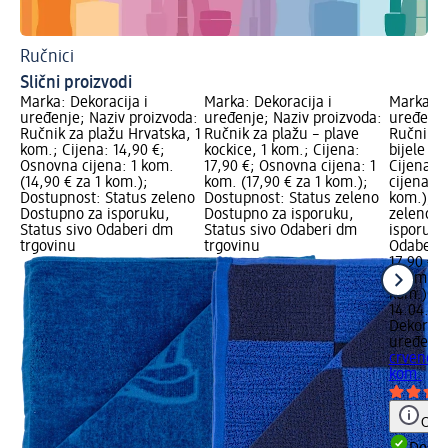
Ručnici
Tu
Slični proizvodi
Marka: Dekoracija i
Marka: Dekoracija i
Marka: D
uređenje; Naziv proizvoda:
uređenje; Naziv proizvoda:
uređenje
Ručnik za plažu Hrvatska, 1
Ručnik za plažu – plave
Ručnik z
kom.; Cijena: 14,90 €;
kockice, 1 kom.; Cijena:
bijele ko
Osnovna cijena: 1 kom.
17,90 €; Osnovna cijena: 1
Cijena: 
(14,90 € za 1 kom.);
kom. (17,90 € za 1 kom.);
cijena: 1
Dostupnost: Status zeleno
Dostupnost: Status zeleno
kom.); D
Dostupno za isporuku,
Dostupno za isporuku,
zeleno D
Status sivo Odaberi dm
Status sivo Odaberi dm
isporuku
trgovinu
trgovinu
Odaberi 
17,90 €
1 kom. (1
kom.)
Cij
14.04.20
Dekoracij
uređenj
crveno-bi
kom.
Obav